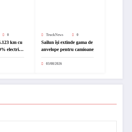
0
TruckNews
0
6.123 km cu
Sailun își extinde gama de
% electric
anvelope pentru camioane
nternațional
03/08/2026