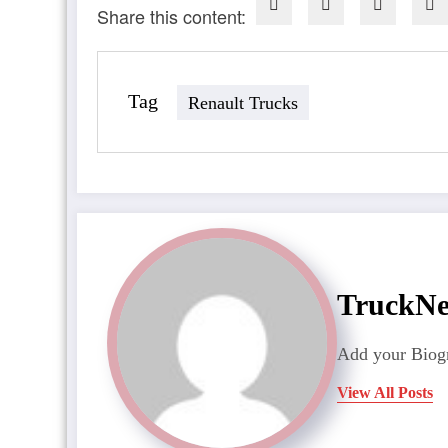
Share this content:
Tag
Renault Trucks
TruckN
Add your Biogr
View All Posts