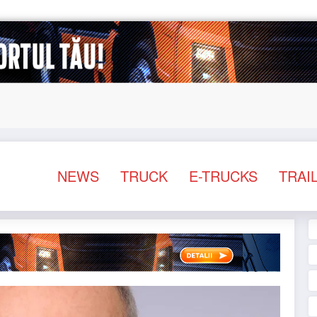
nternațional
Sailun își extinde gama de anvelope pentr
NEWS
TRUCK
E-TRUCKS
TRAI
NEWS
STIRI