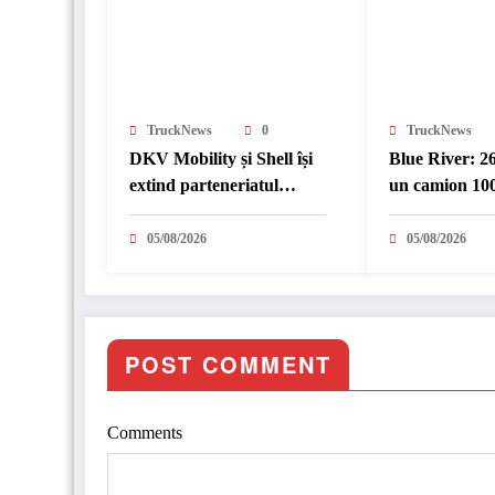
TruckNews
0
TruckNews
DKV Mobility și Shell își
Blue River: 2
extind parteneriatul
un camion 100
european
în transport i
05/08/2026
05/08/2026
POST COMMENT
Comments