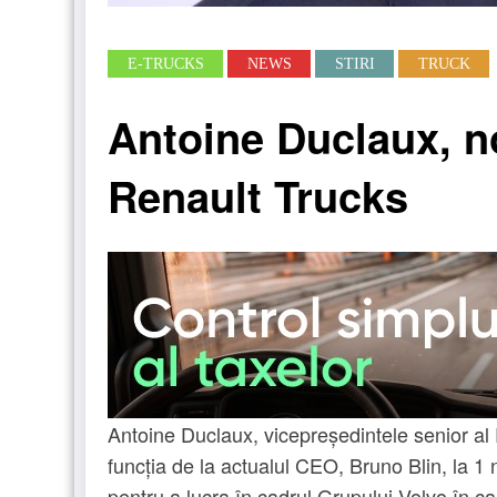
E-TRUCKS
NEWS
STIRI
TRUCK
Antoine Duclaux, no
Renault Trucks
Antoine Duclaux, vicepreședintele senior al
funcția de la actualul CEO, Bruno Blin, la 1
pentru a lucra în cadrul Grupului Volvo în cal