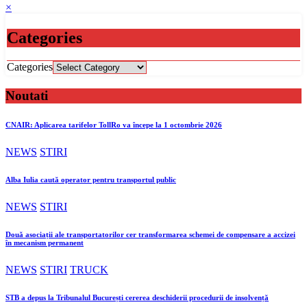
×
Categories
Categories
Noutati
CNAIR: Aplicarea tarifelor TollRo va începe la 1 octombrie 2026
NEWS
STIRI
Alba Iulia caută operator pentru transportul public
NEWS
STIRI
Două asociații ale transportatorilor cer transformarea schemei de compensare a accizei
în mecanism permanent
NEWS
STIRI
TRUCK
STB a depus la Tribunalul București cererea deschiderii procedurii de insolvență