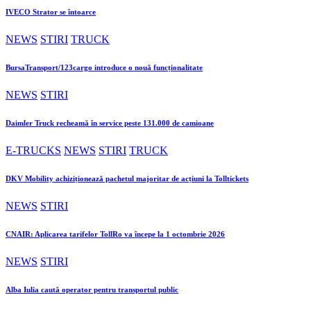
IVECO Strator se întoarce
NEWS
STIRI
TRUCK
BursaTransport/123cargo introduce o nouă funcționalitate
NEWS
STIRI
Daimler Truck recheamă în service peste 131.000 de camioane
E-TRUCKS
NEWS
STIRI
TRUCK
DKV Mobility achiziționează pachetul majoritar de acțiuni la Tolltickets
NEWS
STIRI
CNAIR: Aplicarea tarifelor TollRo va începe la 1 octombrie 2026
NEWS
STIRI
Alba Iulia caută operator pentru transportul public