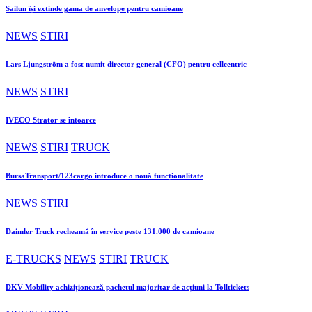
Sailun își extinde gama de anvelope pentru camioane
NEWS
STIRI
Lars Ljungström a fost numit director general (CFO) pentru cellcentric
NEWS
STIRI
IVECO Strator se întoarce
NEWS
STIRI
TRUCK
BursaTransport/123cargo introduce o nouă funcționalitate
NEWS
STIRI
Daimler Truck recheamă în service peste 131.000 de camioane
E-TRUCKS
NEWS
STIRI
TRUCK
DKV Mobility achiziționează pachetul majoritar de acțiuni la Tolltickets