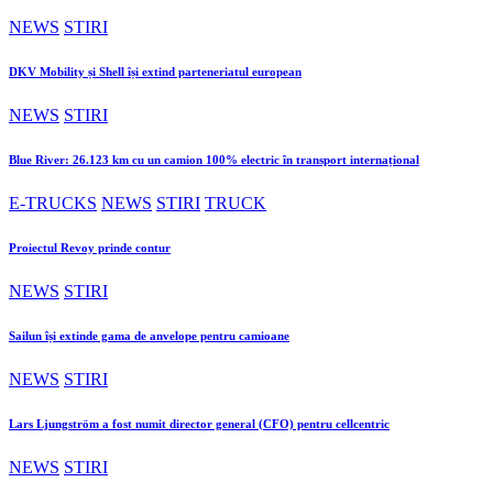
NEWS
STIRI
DKV Mobility și Shell își extind parteneriatul european
NEWS
STIRI
Blue River: 26.123 km cu un camion 100% electric în transport internațional
E-TRUCKS
NEWS
STIRI
TRUCK
Proiectul Revoy prinde contur
NEWS
STIRI
Sailun își extinde gama de anvelope pentru camioane
NEWS
STIRI
Lars Ljungström a fost numit director general (CFO) pentru cellcentric
NEWS
STIRI