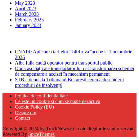
May 2023
April 2023
March 2023
February 2023
January 2023
Ultima ora
CNAIR: Aplicarea tarifelor TollRo va începe la 1 octombrie
2026
Alba Iulia caută operator pentru transportul public
Două asociații ale transportatorilor cer transformarea schemei
de compensare a accizei în mecanism permanent
STB a depus la Tribunalul București cererea deschiderii
procedurii de insolvență
Politica de confidentialitate
Ce este un cookie si cum se poate dezactiva
Cookie Policy (EU)
Despre noi
Contact
Copyright © 2024 by TruckNews.ro Toate drepturile sunt rezervate |
Powered By
SpiceThemes