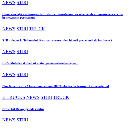
NEWS
STIRI
Două asociații ale transportatorilor cer transformarea schemei de compensare a accizei
în mecanism permanent
NEWS
STIRI
TRUCK
STB a depus la Tribunalul București cererea deschiderii procedurii de insolvență
NEWS
STIRI
DKV Mobility și Shell își extind parteneriatul european
NEWS
STIRI
Blue River: 26.123 km cu un camion 100% electric în transport internațional
E-TRUCKS
NEWS
STIRI
TRUCK
Proiectul Revoy prinde contur
NEWS
STIRI