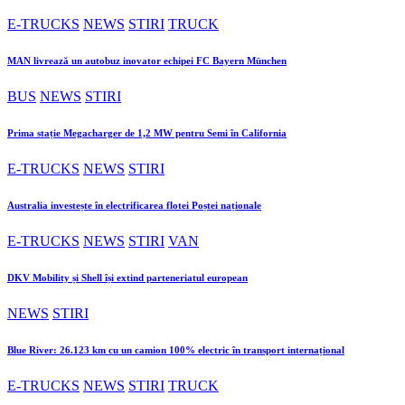
E-TRUCKS
NEWS
STIRI
TRUCK
MAN livrează un autobuz inovator echipei FC Bayern München
BUS
NEWS
STIRI
Prima stație Megacharger de 1,2 MW pentru Semi în California
E-TRUCKS
NEWS
STIRI
Australia investește în electrificarea flotei Poștei naționale
E-TRUCKS
NEWS
STIRI
VAN
DKV Mobility și Shell își extind parteneriatul european
NEWS
STIRI
Blue River: 26.123 km cu un camion 100% electric în transport internațional
E-TRUCKS
NEWS
STIRI
TRUCK