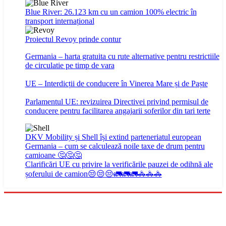
Blue River: 26.123 km cu un camion 100% electric în
transport internațional
Proiectul Revoy prinde contur
Germania – harta gratuita cu rute alternative pentru restrictiile
de circulatie pe timp de vara
UE – Interdicții de conducere în Vinerea Mare și de Paște
Parlamentul UE: revizuirea Directivei privind permisul de
conducere pentru facilitarea angajarii soferilor din tari terte
DKV Mobility și Shell își extind parteneriatul european
Germania – cum se calculează noile taxe de drum pentru
camioane 🤔🤔🤔
Clarificări UE cu privire la verificările pauzei de odihnă ale
șoferului de camion😒😒😒🚛🚛🚛🚓🚓🚓
Menu