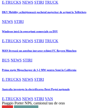
E-TRUCKS
NEWS
STIRI
TRUCK
DKV Mobility achiziționează pachetul majoritar de acțiuni la Tolltickets
NEWS
STIRI
Windrose intră în operațiuni comerciale cu DSV
E-TRUCKS
NEWS
STIRI
TRUCK
MAN livrează un autobuz inovator echipei FC Bayern München
BUS
NEWS
STIRI
Prima stație Megacharger de 1,2 MW pentru Semi în California
E-TRUCKS
NEWS
STIRI
Australia investește în electrificarea flotei Poștei naționale
E-TRUCKS
NEWS
STIRI
VAN
Piaggio Porter NP6, camionul tau de oras
NEWS
TN PODCAST