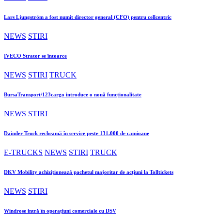
Lars Ljungström a fost numit director general (CFO) pentru cellcentric
NEWS
STIRI
IVECO Strator se întoarce
NEWS
STIRI
TRUCK
BursaTransport/123cargo introduce o nouă funcționalitate
NEWS
STIRI
Daimler Truck recheamă în service peste 131.000 de camioane
E-TRUCKS
NEWS
STIRI
TRUCK
DKV Mobility achiziționează pachetul majoritar de acțiuni la Tolltickets
NEWS
STIRI
Windrose intră în operațiuni comerciale cu DSV