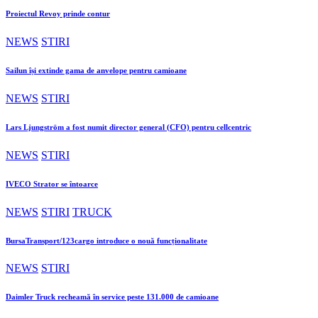
Proiectul Revoy prinde contur
NEWS
STIRI
Sailun își extinde gama de anvelope pentru camioane
NEWS
STIRI
Lars Ljungström a fost numit director general (CFO) pentru cellcentric
NEWS
STIRI
IVECO Strator se întoarce
NEWS
STIRI
TRUCK
BursaTransport/123cargo introduce o nouă funcționalitate
NEWS
STIRI
Daimler Truck recheamă în service peste 131.000 de camioane