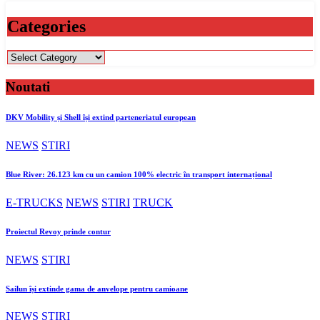
Categories
Categories
Noutati
DKV Mobility și Shell își extind parteneriatul european
NEWS
STIRI
Blue River: 26.123 km cu un camion 100% electric în transport internațional
E-TRUCKS
NEWS
STIRI
TRUCK
Proiectul Revoy prinde contur
NEWS
STIRI
Sailun își extinde gama de anvelope pentru camioane
NEWS
STIRI