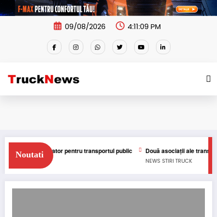
Skip
to
content
09/08/2026
4:11:09 PM
ulia caută operator pentru transportul public
Două asociații ale transporta
Noutati
STIRI
NEWS
STIRI
TRUCK
Încărcare în megawați verificată într-un test de anduranță