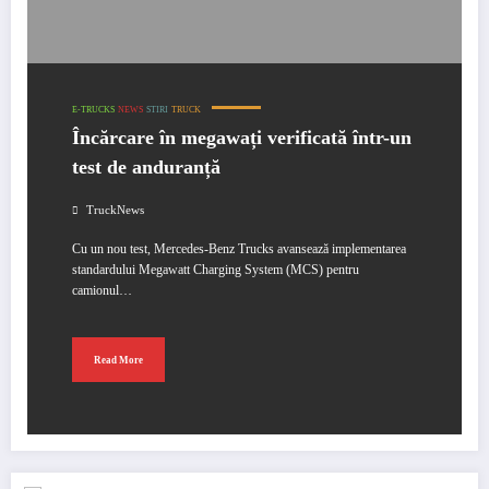
E-TRUCKS
NEWS
STIRI
TRUCK
Încărcare în megawați verificată într-un
test de anduranță
TruckNews
Cu un nou test, Mercedes-Benz Trucks avansează implementarea
standardului Megawatt Charging System (MCS) pentru
camionul…
Read More