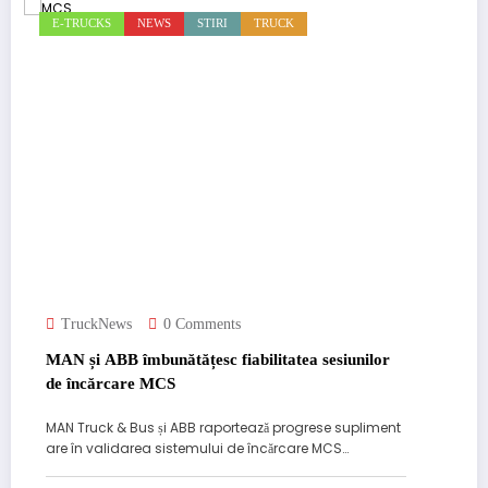
E-TRUCKS
NEWS
STIRI
TRUCK
TruckNews
0 Comments
MAN și ABB îmbunătățesc fiabilitatea sesiunilor
de încărcare MCS
MAN Truck & Bus și ABB raportează progrese supliment
are în validarea sistemului de încărcare MCS…