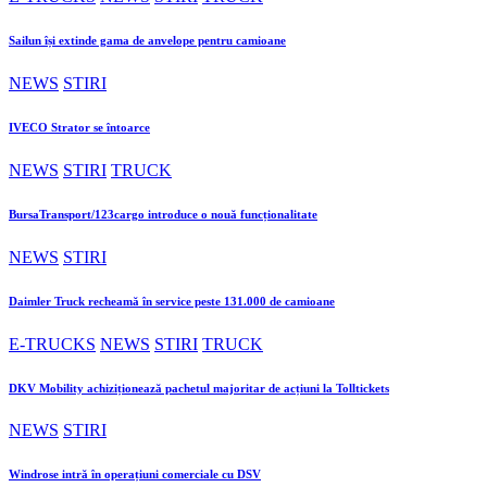
Sailun își extinde gama de anvelope pentru camioane
NEWS
STIRI
IVECO Strator se întoarce
NEWS
STIRI
TRUCK
BursaTransport/123cargo introduce o nouă funcționalitate
NEWS
STIRI
Daimler Truck recheamă în service peste 131.000 de camioane
E-TRUCKS
NEWS
STIRI
TRUCK
DKV Mobility achiziționează pachetul majoritar de acțiuni la Tolltickets
NEWS
STIRI
Windrose intră în operațiuni comerciale cu DSV