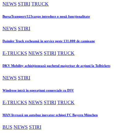
NEWS
STIRI
TRUCK
BursaTransport/123cargo introduce o nouă funcționalitate
NEWS
STIRI
Daimler Truck recheamă în service peste 131.000 de camioane
E-TRUCKS
NEWS
STIRI
TRUCK
DKV Mobility achiziționează pachetul majoritar de acțiuni la Tolltickets
NEWS
STIRI
Windrose intră în operațiuni comerciale cu DSV
E-TRUCKS
NEWS
STIRI
TRUCK
MAN livrează un autobuz inovator echipei FC Bayern München
BUS
NEWS
STIRI