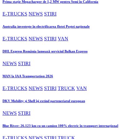
Prima stație Megacharger de 1,2 MW pentru Semi în California
E-TRUCKS
NEWS
STIRI
Australia investește în electrificarea flotei Poștei naționale
E-TRUCKS
NEWS
STIRI
VAN
DHL Express România lansează serviciul Balkan Express
NEWS
STIRI
MAN la IAA Transportation 2026
E-TRUCKS
NEWS
STIRI
TRUCK
VAN
DKV Mobility și Shell își extind parteneriatul european
NEWS
STIRI
Blue River: 26.123 km cu un camion 100% electric în transport internațional
E-TRUCKS
NEWS
STIRI
TRUCK