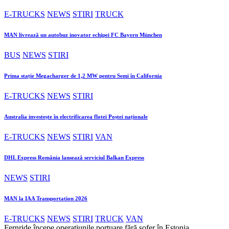
E-TRUCKS
NEWS
STIRI
TRUCK
MAN livrează un autobuz inovator echipei FC Bayern München
BUS
NEWS
STIRI
Prima stație Megacharger de 1,2 MW pentru Semi în California
E-TRUCKS
NEWS
STIRI
Australia investește în electrificarea flotei Poștei naționale
E-TRUCKS
NEWS
STIRI
VAN
DHL Express România lansează serviciul Balkan Express
NEWS
STIRI
MAN la IAA Transportation 2026
E-TRUCKS
NEWS
STIRI
TRUCK
VAN
Fernride începe operațiunile portuare fără șofer în Estonia