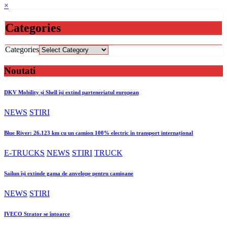
×
Categories
Categories
Noutati
DKV Mobility și Shell își extind parteneriatul european
NEWS
STIRI
Blue River: 26.123 km cu un camion 100% electric în transport internațional
E-TRUCKS
NEWS
STIRI
TRUCK
Sailun își extinde gama de anvelope pentru camioane
NEWS
STIRI
IVECO Strator se întoarce