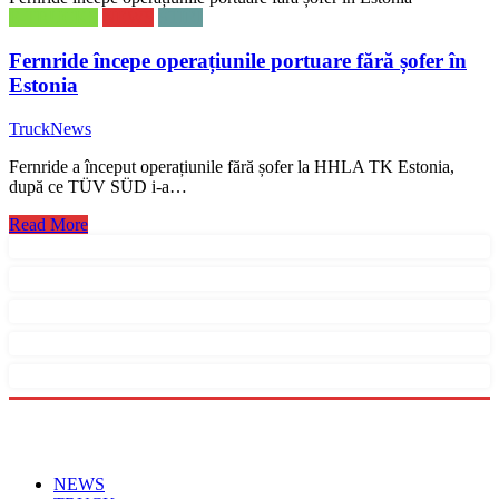
E-TRUCKS
NEWS
STIRI
Fernride începe operațiunile portuare fără șofer în
Estonia
TruckNews
Fernride a început operațiunile fără șofer la HHLA TK Estonia,
după ce TÜV SÜD i-a…
Read More
Menu
NEWS