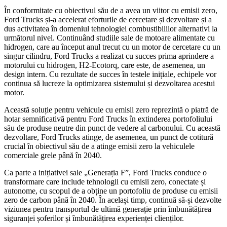
În conformitate cu obiectivul său de a avea un viitor cu emisii zero,
Ford Trucks și-a accelerat eforturile de cercetare și dezvoltare și a
dus activitatea în domeniul tehnologiei combustibililor alternativi la
următorul nivel. Continuând studiile sale de motoare alimentate cu
hidrogen, care au început anul trecut cu un motor de cercetare cu un
singur cilindru, Ford Trucks a realizat cu succes prima aprindere a
motorului cu hidrogen, H2-Ecotorq, care este, de asemenea, un
design intern. Cu rezultate de succes în testele inițiale, echipele vor
continua să lucreze la optimizarea sistemului și dezvoltarea acestui
motor.
Această soluție pentru vehicule cu emisii zero reprezintă o piatră de
hotar semnificativă pentru Ford Trucks în extinderea portofoliului
său de produse neutre din punct de vedere al carbonului. Cu această
dezvoltare, Ford Trucks atinge, de asemenea, un punct de cotitură
crucial în obiectivul său de a atinge emisii zero la vehiculele
comerciale grele până în 2040.
Ca parte a inițiativei sale „Generația F”, Ford Trucks conduce o
transformare care include tehnologii cu emisii zero, conectate și
autonome, cu scopul de a obține un portofoliu de produse cu emisii
zero de carbon până în 2040. În același timp, continuă să-și dezvolte
viziunea pentru transportul de ultimă generație prin îmbunătățirea
siguranței șoferilor și îmbunătățirea experienței clienților.