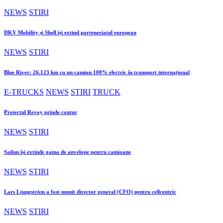
NEWS
STIRI
DKV Mobility și Shell își extind parteneriatul european
NEWS
STIRI
Blue River: 26.123 km cu un camion 100% electric în transport internațional
E-TRUCKS
NEWS
STIRI
TRUCK
Proiectul Revoy prinde contur
NEWS
STIRI
Sailun își extinde gama de anvelope pentru camioane
NEWS
STIRI
Lars Ljungström a fost numit director general (CFO) pentru cellcentric
NEWS
STIRI