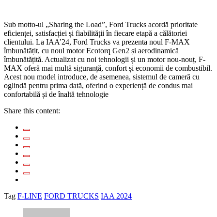
Sub motto-ul „Sharing the Load”, Ford Trucks acordă prioritate
eficienței, satisfacției și fiabilității în fiecare etapă a călătoriei
clientului. La IAA’24, Ford Trucks va prezenta noul F-MAX
îmbunătățit, cu noul motor Ecotorq Gen2 și aerodinamică
îmbunătățită. Actualizat cu noi tehnologii și un motor nou-nouț, F-
MAX oferă mai multă siguranță, confort și economii de combustibil.
Acest nou model introduce, de asemenea, sistemul de cameră cu
oglindă pentru prima dată, oferind o experiență de condus mai
confortabilă și de înaltă tehnologie
Share this content:
Tag
F-LINE
FORD TRUCKS
IAA 2024