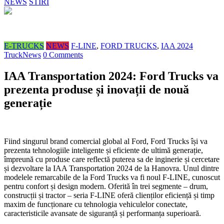
NEWS
STIRI
E-TRUCKS
NEWS
F-LINE
,
FORD TRUCKS
,
IAA 2024
TruckNews
0 Comments
IAA Transportation 2024: Ford Trucks va
prezenta produse și inovații de nouă
generație
Fiind singurul brand comercial global al Ford, Ford Trucks își va
prezenta tehnologiile inteligente și eficiente de ultimă generație,
împreună cu produse care reflectă puterea sa de inginerie și cercetare
și dezvoltare la IAA Transportation 2024 de la Hanovra. Unul dintre
modelele remarcabile de la Ford Trucks va fi noul F-LINE, cunoscut
pentru confort și design modern. Oferită în trei segmente – drum,
construcții și tractor – seria F-LINE oferă clienților eficiență și timp
maxim de funcționare cu tehnologia vehiculelor conectate,
caracteristicile avansate de siguranță și performanța superioară.