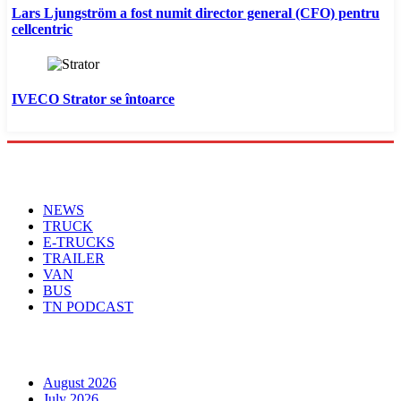
Lars Ljungström a fost numit director general (CFO) pentru
cellcentric
IVECO Strator se întoarce
Menu
NEWS
TRUCK
E-TRUCKS
TRAILER
VAN
BUS
TN PODCAST
Arhiva
August 2026
July 2026