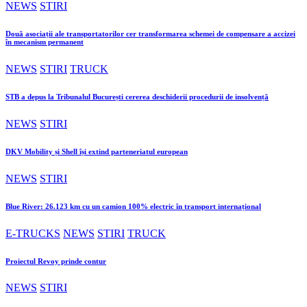
NEWS
STIRI
Două asociații ale transportatorilor cer transformarea schemei de compensare a accizei
în mecanism permanent
NEWS
STIRI
TRUCK
STB a depus la Tribunalul București cererea deschiderii procedurii de insolvență
NEWS
STIRI
DKV Mobility și Shell își extind parteneriatul european
NEWS
STIRI
Blue River: 26.123 km cu un camion 100% electric în transport internațional
E-TRUCKS
NEWS
STIRI
TRUCK
Proiectul Revoy prinde contur
NEWS
STIRI