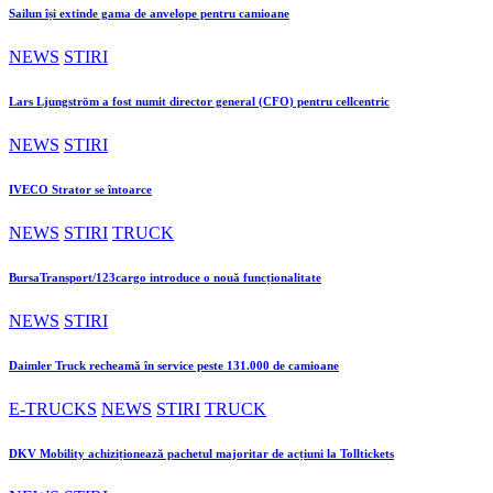
Sailun își extinde gama de anvelope pentru camioane
NEWS
STIRI
Lars Ljungström a fost numit director general (CFO) pentru cellcentric
NEWS
STIRI
IVECO Strator se întoarce
NEWS
STIRI
TRUCK
BursaTransport/123cargo introduce o nouă funcționalitate
NEWS
STIRI
Daimler Truck recheamă în service peste 131.000 de camioane
E-TRUCKS
NEWS
STIRI
TRUCK
DKV Mobility achiziționează pachetul majoritar de acțiuni la Tolltickets