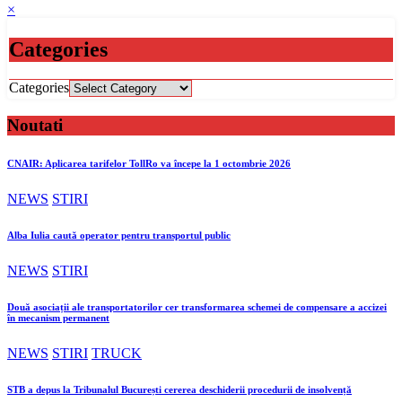
×
Categories
Categories
Noutati
CNAIR: Aplicarea tarifelor TollRo va începe la 1 octombrie 2026
NEWS
STIRI
Alba Iulia caută operator pentru transportul public
NEWS
STIRI
Două asociații ale transportatorilor cer transformarea schemei de compensare a accizei
în mecanism permanent
NEWS
STIRI
TRUCK
STB a depus la Tribunalul București cererea deschiderii procedurii de insolvență