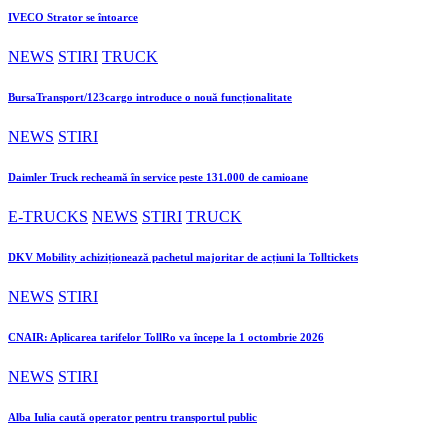
IVECO Strator se întoarce
NEWS
STIRI
TRUCK
BursaTransport/123cargo introduce o nouă funcționalitate
NEWS
STIRI
Daimler Truck recheamă în service peste 131.000 de camioane
E-TRUCKS
NEWS
STIRI
TRUCK
DKV Mobility achiziționează pachetul majoritar de acțiuni la Tolltickets
NEWS
STIRI
CNAIR: Aplicarea tarifelor TollRo va începe la 1 octombrie 2026
NEWS
STIRI
Alba Iulia caută operator pentru transportul public