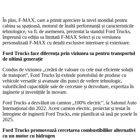
În plus, F-MAX, care a primit apreciere la nivel mondial pentru
cabina sa spațioasă, motorul de înaltă performanță și caracteristicile
tehnologice, va fi, de asemenea, prezentat la standul Ford Trucks,
împreună cu ediția sa limitată F-MAX Select și cu versiunea
personalizată F-MAX cu detalii exclusive interioare și exterioare.
Ford Trucks face diferența prin viziunea sa pentru transportul
de ultimă generație
Condus de viziunea „creării de valoare cu cele mai eficiente soluții
de transport”, Ford Trucks își extinde portofoliul de produse cu
vehicule versatile și avansate din punct de vedere tehnologic,
valorificând capacitățile sale de cercetare și dezvoltare, expertiza în
inginerie și investițiile în inovare.
Ford Trucks a dezvăluit un camion „100% electric”, la Salonul Auto
Internațional din 2022. Acest camion electric, proiectat și testat în
întregime de inginerii Ford Trucks, este planificat să iasă pe șosele în
2025.
Ford Trucks promovează cercetarea combustibililor alternativi
cu un motor cu hidrogen