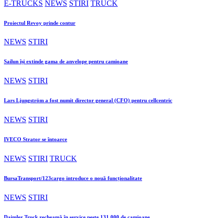
E-TRUCKS
NEWS
STIRI
TRUCK
Proiectul Revoy prinde contur
NEWS
STIRI
Sailun își extinde gama de anvelope pentru camioane
NEWS
STIRI
Lars Ljungström a fost numit director general (CFO) pentru cellcentric
NEWS
STIRI
IVECO Strator se întoarce
NEWS
STIRI
TRUCK
BursaTransport/123cargo introduce o nouă funcționalitate
NEWS
STIRI
Daimler Truck recheamă în service peste 131.000 de camioane