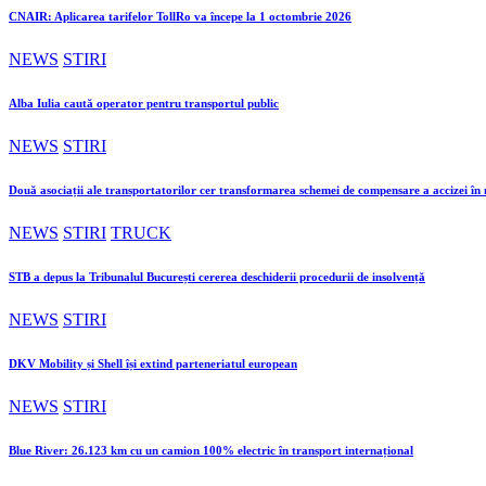
CNAIR: Aplicarea tarifelor TollRo va începe la 1 octombrie 2026
NEWS
STIRI
Alba Iulia caută operator pentru transportul public
NEWS
STIRI
Două asociații ale transportatorilor cer transformarea schemei de compensare a accizei î
NEWS
STIRI
TRUCK
STB a depus la Tribunalul București cererea deschiderii procedurii de insolvență
NEWS
STIRI
DKV Mobility și Shell își extind parteneriatul european
NEWS
STIRI
Blue River: 26.123 km cu un camion 100% electric în transport internațional