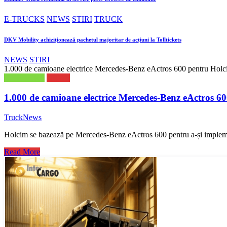
E-TRUCKS
NEWS
STIRI
TRUCK
DKV Mobility achiziționează pachetul majoritar de acțiuni la Tolltickets
NEWS
STIRI
1.000 de camioane electrice Mercedes-Benz eActros 600 pentru Hol
E-TRUCKS
NEWS
1.000 de camioane electrice Mercedes-Benz eActros 6
TruckNews
Holcim se bazează pe Mercedes-Benz eActros 600 pentru a-și implemen
Read More