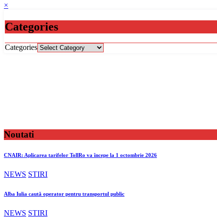
×
Categories
Categories
Noutati
CNAIR: Aplicarea tarifelor TollRo va începe la 1 octombrie 2026
NEWS
STIRI
Alba Iulia caută operator pentru transportul public
NEWS
STIRI