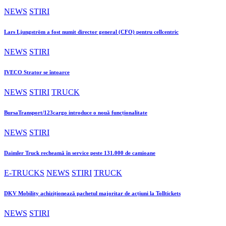
NEWS
STIRI
Lars Ljungström a fost numit director general (CFO) pentru cellcentric
NEWS
STIRI
IVECO Strator se întoarce
NEWS
STIRI
TRUCK
BursaTransport/123cargo introduce o nouă funcționalitate
NEWS
STIRI
Daimler Truck recheamă în service peste 131.000 de camioane
E-TRUCKS
NEWS
STIRI
TRUCK
DKV Mobility achiziționează pachetul majoritar de acțiuni la Tolltickets
NEWS
STIRI