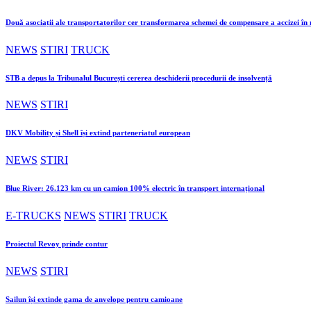
Două asociații ale transportatorilor cer transformarea schemei de compensare a accizei î
NEWS
STIRI
TRUCK
STB a depus la Tribunalul București cererea deschiderii procedurii de insolvență
NEWS
STIRI
DKV Mobility și Shell își extind parteneriatul european
NEWS
STIRI
Blue River: 26.123 km cu un camion 100% electric în transport internațional
E-TRUCKS
NEWS
STIRI
TRUCK
Proiectul Revoy prinde contur
NEWS
STIRI
Sailun își extinde gama de anvelope pentru camioane