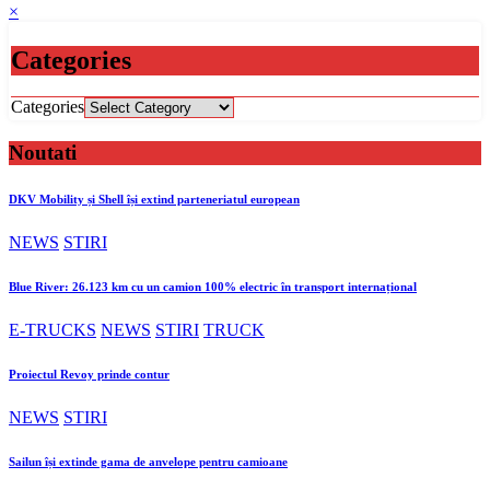
×
Categories
Categories
Noutati
DKV Mobility și Shell își extind parteneriatul european
NEWS
STIRI
Blue River: 26.123 km cu un camion 100% electric în transport internațional
E-TRUCKS
NEWS
STIRI
TRUCK
Proiectul Revoy prinde contur
NEWS
STIRI
Sailun își extinde gama de anvelope pentru camioane