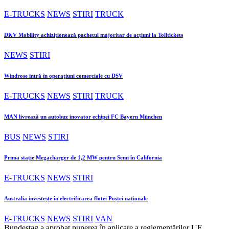
E-TRUCKS
NEWS
STIRI
TRUCK
DKV Mobility achiziționează pachetul majoritar de acțiuni la Tolltickets
NEWS
STIRI
Windrose intră în operațiuni comerciale cu DSV
E-TRUCKS
NEWS
STIRI
TRUCK
MAN livrează un autobuz inovator echipei FC Bayern München
BUS
NEWS
STIRI
Prima stație Megacharger de 1,2 MW pentru Semi în California
E-TRUCKS
NEWS
STIRI
Australia investește în electrificarea flotei Poștei naționale
E-TRUCKS
NEWS
STIRI
VAN
Bundestag a aprobat punerea în aplicare a reglementărilor UE