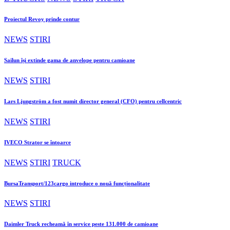
Proiectul Revoy prinde contur
NEWS
STIRI
Sailun își extinde gama de anvelope pentru camioane
NEWS
STIRI
Lars Ljungström a fost numit director general (CFO) pentru cellcentric
NEWS
STIRI
IVECO Strator se întoarce
NEWS
STIRI
TRUCK
BursaTransport/123cargo introduce o nouă funcționalitate
NEWS
STIRI
Daimler Truck recheamă în service peste 131.000 de camioane