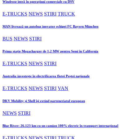
Windrose intră în operațiuni comerciale cu DSV
E-TRUCKS
NEWS
STIRI
TRUCK
MAN livrează un autobuz inovator echipei FC Bayern München
BUS
NEWS
STIRI
Prima stație Megacharger de 1,2 MW pentru Semi în California
E-TRUCKS
NEWS
STIRI
Australia investește în electrificarea flotei Poștei naționale
E-TRUCKS
NEWS
STIRI
VAN
DKV Mobility și Shell își extind parteneriatul european
NEWS
STIRI
Blue River: 26.123 km cu un camion 100% electric în transport internațional
E-TRUCKS
NEWS
STIRI
TRUCK