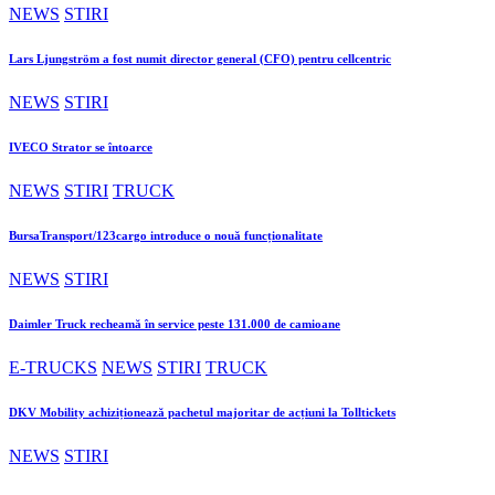
NEWS
STIRI
Lars Ljungström a fost numit director general (CFO) pentru cellcentric
NEWS
STIRI
IVECO Strator se întoarce
NEWS
STIRI
TRUCK
BursaTransport/123cargo introduce o nouă funcționalitate
NEWS
STIRI
Daimler Truck recheamă în service peste 131.000 de camioane
E-TRUCKS
NEWS
STIRI
TRUCK
DKV Mobility achiziționează pachetul majoritar de acțiuni la Tolltickets
NEWS
STIRI