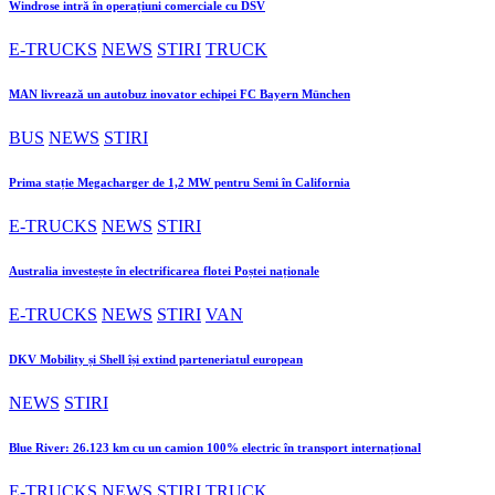
Windrose intră în operațiuni comerciale cu DSV
E-TRUCKS
NEWS
STIRI
TRUCK
MAN livrează un autobuz inovator echipei FC Bayern München
BUS
NEWS
STIRI
Prima stație Megacharger de 1,2 MW pentru Semi în California
E-TRUCKS
NEWS
STIRI
Australia investește în electrificarea flotei Poștei naționale
E-TRUCKS
NEWS
STIRI
VAN
DKV Mobility și Shell își extind parteneriatul european
NEWS
STIRI
Blue River: 26.123 km cu un camion 100% electric în transport internațional
E-TRUCKS
NEWS
STIRI
TRUCK