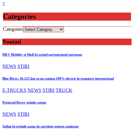
×
Categories
Categories
Noutati
DKV Mobility și Shell își extind parteneriatul european
NEWS
STIRI
Blue River: 26.123 km cu un camion 100% electric în transport internațional
E-TRUCKS
NEWS
STIRI
TRUCK
Proiectul Revoy prinde contur
NEWS
STIRI
Sailun își extinde gama de anvelope pentru camioane