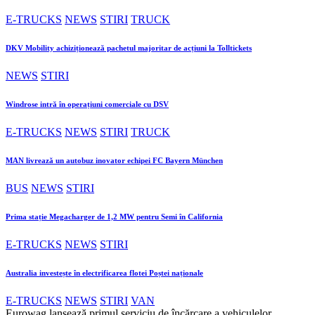
E-TRUCKS
NEWS
STIRI
TRUCK
DKV Mobility achiziționează pachetul majoritar de acțiuni la Tolltickets
NEWS
STIRI
Windrose intră în operațiuni comerciale cu DSV
E-TRUCKS
NEWS
STIRI
TRUCK
MAN livrează un autobuz inovator echipei FC Bayern München
BUS
NEWS
STIRI
Prima stație Megacharger de 1,2 MW pentru Semi în California
E-TRUCKS
NEWS
STIRI
Australia investește în electrificarea flotei Poștei naționale
E-TRUCKS
NEWS
STIRI
VAN
Eurowag lansează primul serviciu de încărcare a vehiculelor