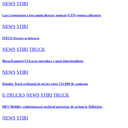
NEWS
STIRI
Lars Ljungström a fost numit director general (CFO) pentru cellcentric
NEWS
STIRI
IVECO Strator se întoarce
NEWS
STIRI
TRUCK
BursaTransport/123cargo introduce o nouă funcționalitate
NEWS
STIRI
Daimler Truck recheamă în service peste 131.000 de camioane
E-TRUCKS
NEWS
STIRI
TRUCK
DKV Mobility achiziționează pachetul majoritar de acțiuni la Tolltickets
NEWS
STIRI