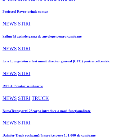
Proiectul Revoy prinde contur
NEWS
STIRI
Sailun își extinde gama de anvelope pentru camioane
NEWS
STIRI
Lars Ljungström a fost numit director general (CFO) pentru cellcentric
NEWS
STIRI
IVECO Strator se întoarce
NEWS
STIRI
TRUCK
BursaTransport/123cargo introduce o nouă funcționalitate
NEWS
STIRI
Daimler Truck recheamă în service peste 131.000 de camioane