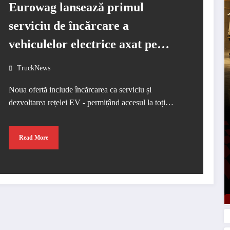
Eurowag lansează primul
serviciu de încărcare a
vehiculelor electrice axat pe
CRT pentru a promova
TruckNews
camioanele electrice
Noua ofertă include încărcarea ca serviciu și
dezvoltarea rețelei EV - permițând accesul la toți…
Read More