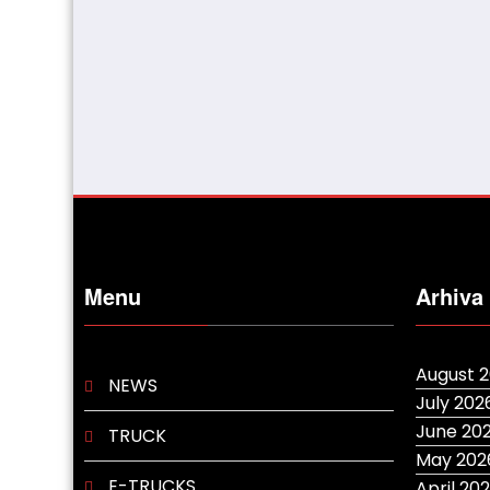
Menu
Arhiva
August 
NEWS
July 202
June 20
TRUCK
May 202
E-TRUCKS
April 20