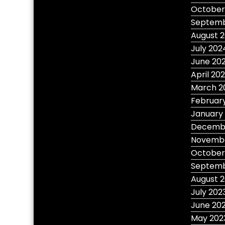
October
Septemb
August 
July 202
June 20
April 20
March 2
Februar
January
Decembe
Novembe
October
Septemb
August 
July 202
June 20
May 202