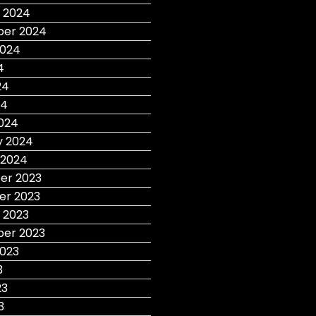
 2024
er 2024
2024
4
24
24
024
y 2024
 2024
r 2023
r 2023
 2023
er 2023
2023
3
23
3