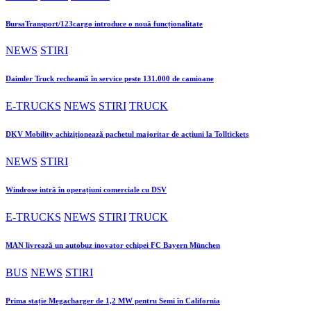
BursaTransport/123cargo introduce o nouă funcționalitate
NEWS
STIRI
Daimler Truck recheamă în service peste 131.000 de camioane
E-TRUCKS
NEWS
STIRI
TRUCK
DKV Mobility achiziționează pachetul majoritar de acțiuni la Tolltickets
NEWS
STIRI
Windrose intră în operațiuni comerciale cu DSV
E-TRUCKS
NEWS
STIRI
TRUCK
MAN livrează un autobuz inovator echipei FC Bayern München
BUS
NEWS
STIRI
Prima stație Megacharger de 1,2 MW pentru Semi în California