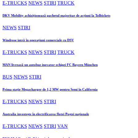
E-TRUCKS
NEWS
STIRI
TRUCK
DKV Mobility achiziționează pachetul majoritar de acțiuni la Tolltickets
NEWS
STIRI
Windrose intră în operațiuni comerciale cu DSV
E-TRUCKS
NEWS
STIRI
TRUCK
MAN livrează un autobuz inovator echipei FC Bayern München
BUS
NEWS
STIRI
Prima stație Megacharger de 1,2 MW pentru Semi în California
E-TRUCKS
NEWS
STIRI
Australia investește în electrificarea flotei Poștei naționale
E-TRUCKS
NEWS
STIRI
VAN