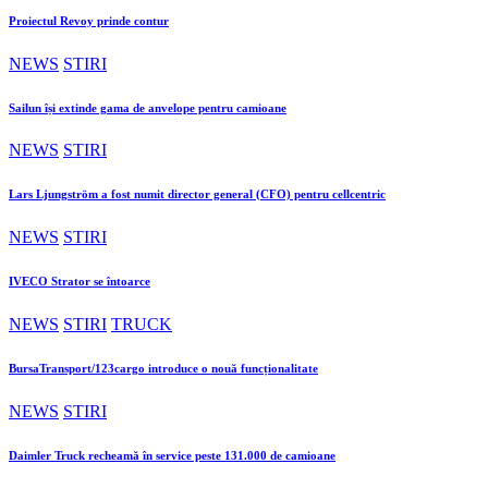
Proiectul Revoy prinde contur
NEWS
STIRI
Sailun își extinde gama de anvelope pentru camioane
NEWS
STIRI
Lars Ljungström a fost numit director general (CFO) pentru cellcentric
NEWS
STIRI
IVECO Strator se întoarce
NEWS
STIRI
TRUCK
BursaTransport/123cargo introduce o nouă funcționalitate
NEWS
STIRI
Daimler Truck recheamă în service peste 131.000 de camioane