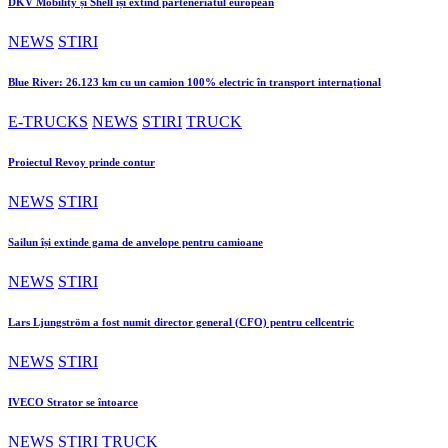
DKV Mobility și Shell își extind parteneriatul european
NEWS
STIRI
Blue River: 26.123 km cu un camion 100% electric în transport internațional
E-TRUCKS
NEWS
STIRI
TRUCK
Proiectul Revoy prinde contur
NEWS
STIRI
Sailun își extinde gama de anvelope pentru camioane
NEWS
STIRI
Lars Ljungström a fost numit director general (CFO) pentru cellcentric
NEWS
STIRI
IVECO Strator se întoarce
NEWS
STIRI
TRUCK