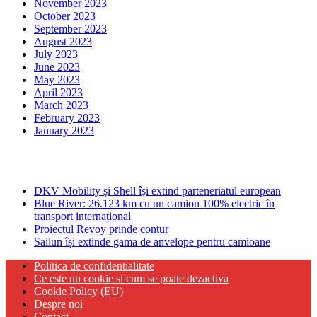
November 2023
October 2023
September 2023
August 2023
July 2023
June 2023
May 2023
April 2023
March 2023
February 2023
January 2023
Ultima ora
DKV Mobility și Shell își extind parteneriatul european
Blue River: 26.123 km cu un camion 100% electric în
transport internațional
Proiectul Revoy prinde contur
Sailun își extinde gama de anvelope pentru camioane
Politica de confidentialitate
Ce este un cookie si cum se poate dezactiva
Cookie Policy (EU)
Despre noi
Contact