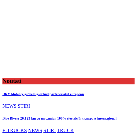
Noutati
DKV Mobility și Shell își extind parteneriatul european
NEWS
STIRI
Blue River: 26.123 km cu un camion 100% electric în transport internațional
E-TRUCKS
NEWS
STIRI
TRUCK