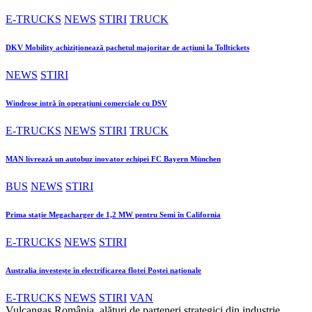
E-TRUCKS
NEWS
STIRI
TRUCK
DKV Mobility achiziționează pachetul majoritar de acțiuni la Tolltickets
NEWS
STIRI
Windrose intră în operațiuni comerciale cu DSV
E-TRUCKS
NEWS
STIRI
TRUCK
MAN livrează un autobuz inovator echipei FC Bayern München
BUS
NEWS
STIRI
Prima stație Megacharger de 1,2 MW pentru Semi în California
E-TRUCKS
NEWS
STIRI
Australia investește în electrificarea flotei Poștei naționale
E-TRUCKS
NEWS
STIRI
VAN
Vulcangas România, alături de parteneri strategici din industrie,