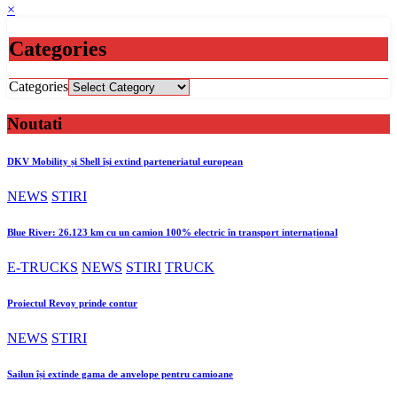
×
Categories
Categories
Noutati
DKV Mobility și Shell își extind parteneriatul european
NEWS
STIRI
Blue River: 26.123 km cu un camion 100% electric în transport internațional
E-TRUCKS
NEWS
STIRI
TRUCK
Proiectul Revoy prinde contur
NEWS
STIRI
Sailun își extinde gama de anvelope pentru camioane