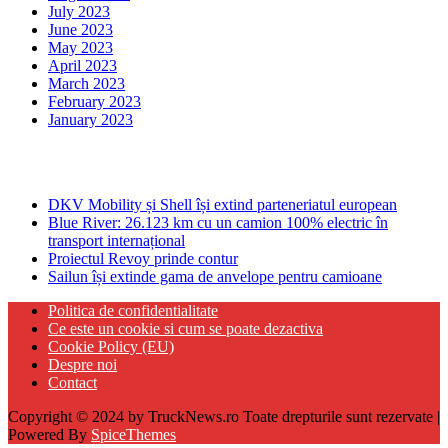
July 2023
June 2023
May 2023
April 2023
March 2023
February 2023
January 2023
Ultima ora
DKV Mobility și Shell își extind parteneriatul european
Blue River: 26.123 km cu un camion 100% electric în
transport internațional
Proiectul Revoy prinde contur
Sailun își extinde gama de anvelope pentru camioane
Politica de confidentialitate
Ce este un cookie si cum se poate dezactiva
Cookie Policy (EU)
Despre noi
Contact
Copyright © 2024 by TruckNews.ro Toate drepturile sunt rezervate |
Powered By
SpiceThemes