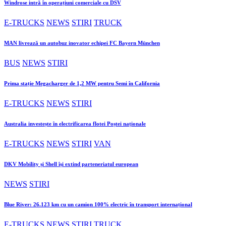
Windrose intră în operațiuni comerciale cu DSV
E-TRUCKS
NEWS
STIRI
TRUCK
MAN livrează un autobuz inovator echipei FC Bayern München
BUS
NEWS
STIRI
Prima stație Megacharger de 1,2 MW pentru Semi în California
E-TRUCKS
NEWS
STIRI
Australia investește în electrificarea flotei Poștei naționale
E-TRUCKS
NEWS
STIRI
VAN
DKV Mobility și Shell își extind parteneriatul european
NEWS
STIRI
Blue River: 26.123 km cu un camion 100% electric în transport internațional
E-TRUCKS
NEWS
STIRI
TRUCK