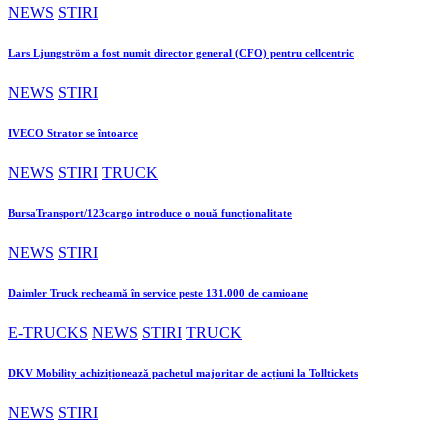
NEWS
STIRI
Lars Ljungström a fost numit director general (CFO) pentru cellcentric
NEWS
STIRI
IVECO Strator se întoarce
NEWS
STIRI
TRUCK
BursaTransport/123cargo introduce o nouă funcționalitate
NEWS
STIRI
Daimler Truck recheamă în service peste 131.000 de camioane
E-TRUCKS
NEWS
STIRI
TRUCK
DKV Mobility achiziționează pachetul majoritar de acțiuni la Tolltickets
NEWS
STIRI