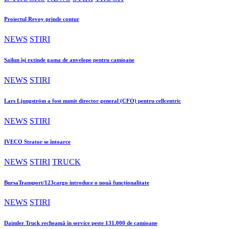
Proiectul Revoy prinde contur
NEWS
STIRI
Sailun își extinde gama de anvelope pentru camioane
NEWS
STIRI
Lars Ljungström a fost numit director general (CFO) pentru cellcentric
NEWS
STIRI
IVECO Strator se întoarce
NEWS
STIRI
TRUCK
BursaTransport/123cargo introduce o nouă funcționalitate
NEWS
STIRI
Daimler Truck recheamă în service peste 131.000 de camioane