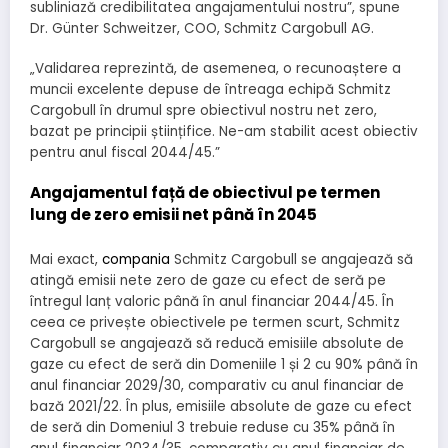
subliniază credibilitatea angajamentului nostru”, spune
Dr. Günter Schweitzer, COO, Schmitz Cargobull AG.
„Validarea reprezintă, de asemenea, o recunoaștere a
muncii excelente depuse de întreaga echipă Schmitz
Cargobull în drumul spre obiectivul nostru net zero,
bazat pe principii științifice. Ne-am stabilit acest obiectiv
pentru anul fiscal 2044/45.”
Angajamentul față de obiectivul pe termen
lung de zero emisii net până în 2045
Mai exact,
compania
Schmitz Cargobull se angajează să
atingă emisii nete zero de gaze cu efect de seră pe
întregul lanț valoric până în anul financiar 2044/45. În
ceea ce privește obiectivele pe termen scurt, Schmitz
Cargobull se angajează să reducă emisiile absolute de
gaze cu efect de seră din Domeniile 1 și 2 cu 90% până în
anul financiar 2029/30, comparativ cu anul financiar de
bază 2021/22. În plus, emisiile absolute de gaze cu efect
de seră din Domeniul 3 trebuie reduse cu 35% până în