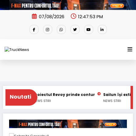
Skip
to
content
07/08/2026
12:47:54 PM
Proiectul Revoy prinde contur
Sailun își extinde gama de a
Noutati
NEWS
STIRI
NEWS
STIRI