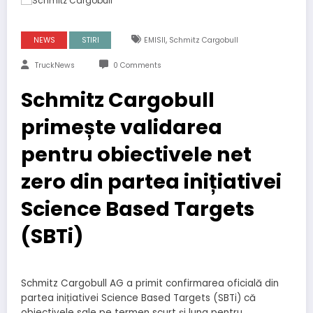
,
NEWS
STIRI
EMISII
Schmitz Cargobull
TruckNews
0 Comments
Schmitz Cargobull
primește validarea
pentru obiectivele net
zero din partea inițiativei
Science Based Targets
(SBTi)
Schmitz Cargobull AG a primit confirmarea oficială din
partea inițiativei Science Based Targets (SBTi) că
obiectivele sale pe termen scurt și lung pentru