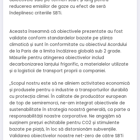
reducerea emisiilor de gaze cu efect de seră
îndeplinesc criteriile SBTi.
Aceasta înseamnă că obiectivele prezentate au fost
validate conform standardelor bazate pe știința
climatică și sunt în conformitate cu obiectivul Acordului
de la Paris de a limita încălzirea globală sub 2 grade.
Măsurile pentru atingerea obiectivelor includ
decarbonizarea lanțului frigorific, a materialelor utilizate
și a logisticii de transport proprii a companiei.
„Scopul nostru este să ne aliniem activitatea economică
și produsele pentru o industrie a transporturilor durabilă
cu protecția climei. În calitate de producător european
de top de semiremorci, ne-am integrat obiectivele de
sustenabilitate în strategia noastră generală, ca parte a
responsabilității noastre corporative. Ne angajăm să
susținem prețuri echitabile pentru CO2 și stimulente
bazate pe piață, în loc să distorsionăm subvențiile.
Validarea obiectivelor noastre net-zero de către SBTi