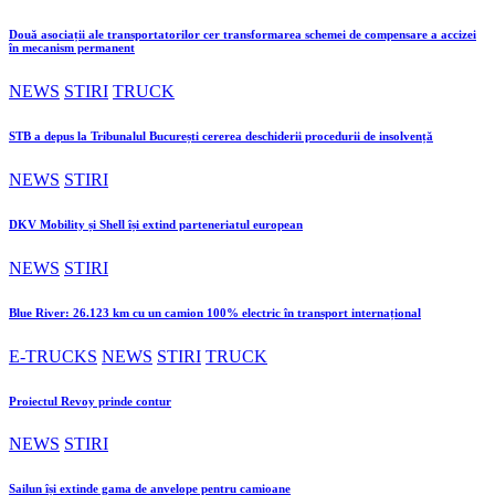
Două asociații ale transportatorilor cer transformarea schemei de compensare a accizei
în mecanism permanent
NEWS
STIRI
TRUCK
STB a depus la Tribunalul București cererea deschiderii procedurii de insolvență
NEWS
STIRI
DKV Mobility și Shell își extind parteneriatul european
NEWS
STIRI
Blue River: 26.123 km cu un camion 100% electric în transport internațional
E-TRUCKS
NEWS
STIRI
TRUCK
Proiectul Revoy prinde contur
NEWS
STIRI
Sailun își extinde gama de anvelope pentru camioane