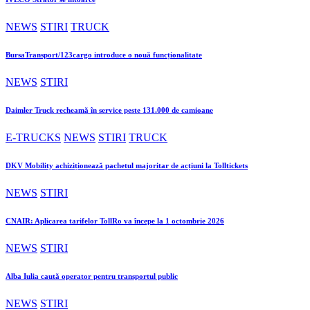
NEWS
STIRI
TRUCK
BursaTransport/123cargo introduce o nouă funcționalitate
NEWS
STIRI
Daimler Truck recheamă în service peste 131.000 de camioane
E-TRUCKS
NEWS
STIRI
TRUCK
DKV Mobility achiziționează pachetul majoritar de acțiuni la Tolltickets
NEWS
STIRI
CNAIR: Aplicarea tarifelor TollRo va începe la 1 octombrie 2026
NEWS
STIRI
Alba Iulia caută operator pentru transportul public
NEWS
STIRI