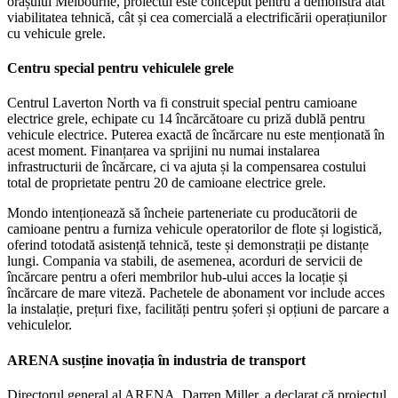
orașului Melbourne, proiectul este conceput pentru a demonstra atât
viabilitatea tehnică, cât și cea comercială a electrificării operațiunilor
cu vehicule grele.
Centru special pentru vehiculele grele
Centrul Laverton North va fi construit special pentru camioane
electrice grele, echipate cu 14 încărcătoare cu priză dublă pentru
vehicule electrice. Puterea exactă de încărcare nu este menționată în
acest moment. Finanțarea va sprijini nu numai instalarea
infrastructurii de încărcare, ci va ajuta și la compensarea costului
total de proprietate pentru 20 de camioane electrice grele.
Mondo intenționează să încheie parteneriate cu producătorii de
camioane pentru a furniza vehicule operatorilor de flote și logistică,
oferind totodată asistență tehnică, teste și demonstrații pe distanțe
lungi. Compania va stabili, de asemenea, acorduri de servicii de
încărcare pentru a oferi membrilor hub-ului acces la locație și
încărcare de mare viteză. Pachetele de abonament vor include acces
la instalație, prețuri fixe, facilități pentru șoferi și opțiuni de parcare a
vehiculelor.
ARENA susține inovația în industria de transport
Directorul general al ARENA, Darren Miller, a declarat că proiectul