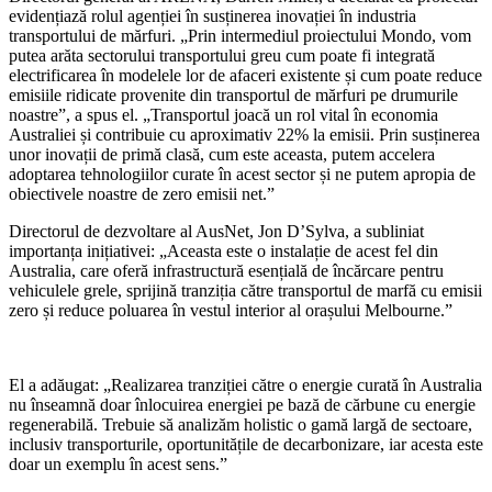
evidențiază rolul agenției în susținerea inovației în industria
transportului de mărfuri. „Prin intermediul proiectului Mondo, vom
putea arăta sectorului transportului greu cum poate fi integrată
electrificarea în modelele lor de afaceri existente și cum poate reduce
emisiile ridicate provenite din transportul de mărfuri pe drumurile
noastre”, a spus el. „Transportul joacă un rol vital în economia
Australiei și contribuie cu aproximativ 22% la emisii. Prin susținerea
unor inovații de primă clasă, cum este aceasta, putem accelera
adoptarea tehnologiilor curate în acest sector și ne putem apropia de
obiectivele noastre de zero emisii net.”
Directorul de dezvoltare al AusNet, Jon D’Sylva, a subliniat
importanța inițiativei: „Aceasta este o instalație de acest fel din
Australia, care oferă infrastructură esențială de încărcare pentru
vehiculele grele, sprijină tranziția către transportul de marfă cu emisii
zero și reduce poluarea în vestul interior al orașului Melbourne.”
El a adăugat: „Realizarea tranziției către o energie curată în Australia
nu înseamnă doar înlocuirea energiei pe bază de cărbune cu energie
regenerabilă. Trebuie să analizăm holistic o gamă largă de sectoare,
inclusiv transporturile, oportunitățile de decarbonizare, iar acesta este
doar un exemplu în acest sens.”