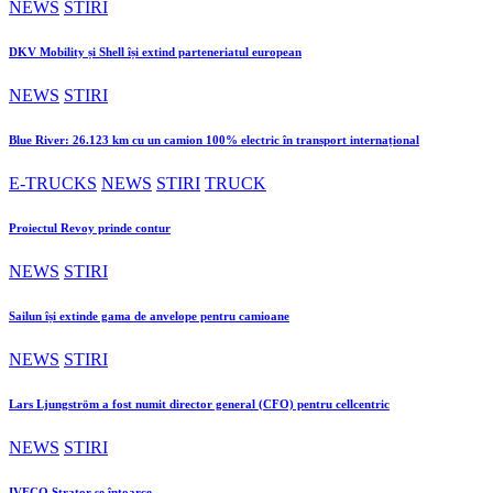
NEWS
STIRI
DKV Mobility și Shell își extind parteneriatul european
NEWS
STIRI
Blue River: 26.123 km cu un camion 100% electric în transport internațional
E-TRUCKS
NEWS
STIRI
TRUCK
Proiectul Revoy prinde contur
NEWS
STIRI
Sailun își extinde gama de anvelope pentru camioane
NEWS
STIRI
Lars Ljungström a fost numit director general (CFO) pentru cellcentric
NEWS
STIRI
IVECO Strator se întoarce