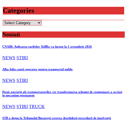
Categories
Categories
Noutati
CNAIR: Aplicarea tarifelor TollRo va începe la 1 octombrie 2026
NEWS
STIRI
Alba Iulia caută operator pentru transportul public
NEWS
STIRI
Două asociații ale transportatorilor cer transformarea schemei de compensare a accizei
în mecanism permanent
NEWS
STIRI
TRUCK
STB a depus la Tribunalul București cererea deschiderii procedurii de insolvență