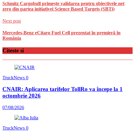
Schmitz Cargobull primește validarea pentru obiectivele net
zero din partea inițiativei Science Based Targets (SBTi)
Next post
Mercedes-Benz eCitaro Fuel Cell prezentat în premieră în
România
Citeste si
TruckNews
0
CNAIR: Aplicarea tarifelor TollRo va începe la 1
octombrie 2026
07/08/2026
TruckNews
0