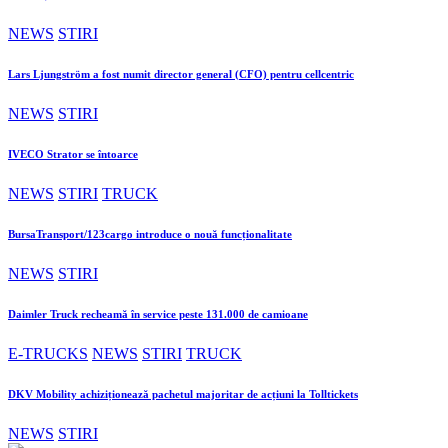
NEWS
STIRI
Lars Ljungström a fost numit director general (CFO) pentru cellcentric
NEWS
STIRI
IVECO Strator se întoarce
NEWS
STIRI
TRUCK
BursaTransport/123cargo introduce o nouă funcționalitate
NEWS
STIRI
Daimler Truck recheamă în service peste 131.000 de camioane
E-TRUCKS
NEWS
STIRI
TRUCK
DKV Mobility achiziționează pachetul majoritar de acțiuni la Tolltickets
NEWS
STIRI