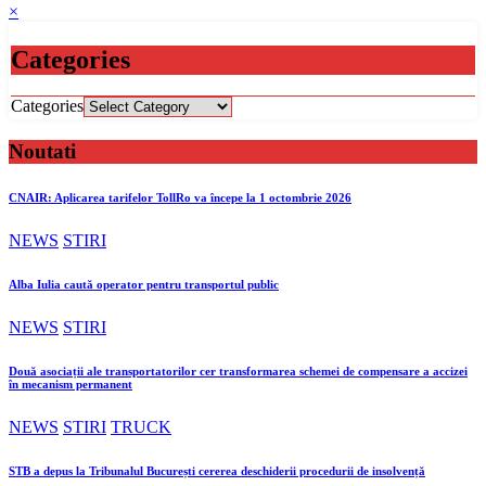
×
Categories
Categories
Noutati
CNAIR: Aplicarea tarifelor TollRo va începe la 1 octombrie 2026
NEWS
STIRI
Alba Iulia caută operator pentru transportul public
NEWS
STIRI
Două asociații ale transportatorilor cer transformarea schemei de compensare a accizei
în mecanism permanent
NEWS
STIRI
TRUCK
STB a depus la Tribunalul București cererea deschiderii procedurii de insolvență