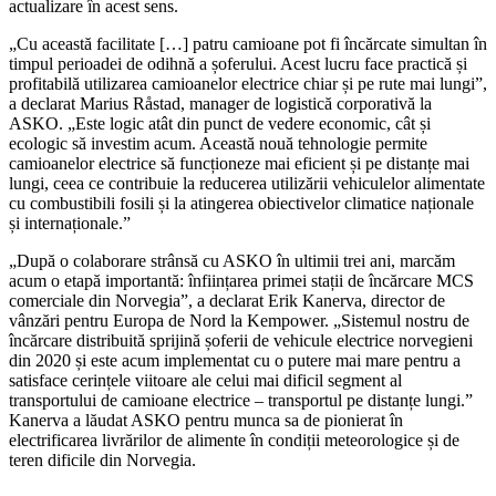
actualizare în acest sens.
„Cu această facilitate […] patru camioane pot fi încărcate simultan în
timpul perioadei de odihnă a șoferului. Acest lucru face practică și
profitabilă utilizarea camioanelor electrice chiar și pe rute mai lungi”,
a declarat Marius Råstad, manager de logistică corporativă la
ASKO. „Este logic atât din punct de vedere economic, cât și
ecologic să investim acum. Această nouă tehnologie permite
camioanelor electrice să funcționeze mai eficient și pe distanțe mai
lungi, ceea ce contribuie la reducerea utilizării vehiculelor alimentate
cu combustibili fosili și la atingerea obiectivelor climatice naționale
și internaționale.”
„După o colaborare strânsă cu ASKO în ultimii trei ani, marcăm
acum o etapă importantă: înființarea primei stații de încărcare MCS
comerciale din Norvegia”, a declarat Erik Kanerva, director de
vânzări pentru Europa de Nord la Kempower. „Sistemul nostru de
încărcare distribuită sprijină șoferii de vehicule electrice norvegieni
din 2020 și este acum implementat cu o putere mai mare pentru a
satisface cerințele viitoare ale celui mai dificil segment al
transportului de camioane electrice – transportul pe distanțe lungi.”
Kanerva a lăudat ASKO pentru munca sa de pionierat în
electrificarea livrărilor de alimente în condiții meteorologice și de
teren dificile din Norvegia.