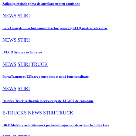
Sailun își extinde gama de anvelope pentru camioane
NEWS
STIRI
Lars Ljungström a fost numit director general (CFO) pentru cellcentric
NEWS
STIRI
IVECO Strator se întoarce
NEWS
STIRI
TRUCK
BursaTransport/123cargo introduce o nouă funcționalitate
NEWS
STIRI
Daimler Truck recheamă în service peste 131.000 de camioane
E-TRUCKS
NEWS
STIRI
TRUCK
DKV Mobility achiziționează pachetul majoritar de acțiuni la Tolltickets