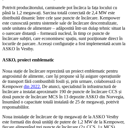
Potrivit producătorului, camioanele pot încărca la fața locului cu
până la 1,2 megawați. Sarcina totală conectată de 2,4 MW este
distribuită dinamic între cele șase puncte de încărcare. Kempower
este cunoscută pentru sistemele sale de încărcare descentralizate,
unde unitatea de alimentare – adăpostită într-un dulap tehnic situat la
o oarecare distanță – formează nucleul, în timp ce puncte de
încărcare subțiri, care economisesc spațiu, sunt poziționate direct în
locurile de parcare. Aceeași configurație a fost implementată acum la
ASKO în Vestby.
ASKO, proiect emblematic
Noua stație de încărcare reprezintă un proiect emblematic pentru
angrosistul de alimente, care își propune să își asigure operațiunile
de transport fără combustibili fosili și, prin urmare, colaborează cu
Kempower
din 2022.
De atunci, specialistul în infrastructură de
încărcare a instalat aproximativ 190 de puncte de încărcare CCS și
două puncte de încărcare MCS în 13 depozite ASKO din Norvegia,
însumând o capacitate totală instalată de 25 de megawați, potrivit
responsabililor.
Noua instalație de încărcare de tip megawați de la ASKO Vestby
este formată din două unități de putere de 1,2 MW de la Kempower,
fiecare alimentând trei puncte de încărcare (2× CCS, 1× MCS).