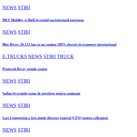
NEWS
STIRI
DKV Mobility și Shell își extind parteneriatul european
NEWS
STIRI
Blue River: 26.123 km cu un camion 100% electric în transport internațional
E-TRUCKS
NEWS
STIRI
TRUCK
Proiectul Revoy prinde contur
NEWS
STIRI
Sailun își extinde gama de anvelope pentru camioane
NEWS
STIRI
Lars Ljungström a fost numit director general (CFO) pentru cellcentric
NEWS
STIRI