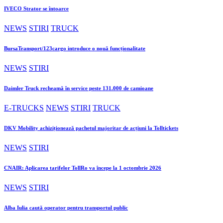
IVECO Strator se întoarce
NEWS
STIRI
TRUCK
BursaTransport/123cargo introduce o nouă funcționalitate
NEWS
STIRI
Daimler Truck recheamă în service peste 131.000 de camioane
E-TRUCKS
NEWS
STIRI
TRUCK
DKV Mobility achiziționează pachetul majoritar de acțiuni la Tolltickets
NEWS
STIRI
CNAIR: Aplicarea tarifelor TollRo va începe la 1 octombrie 2026
NEWS
STIRI
Alba Iulia caută operator pentru transportul public