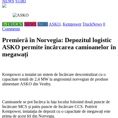
NEWS
STIRI
E-TRUCKS
NEWS
STIRI
ASKO
,
Kempower
TruckNews
0
Comments
Premieră în Norvegia: Depozitul logistic
ASKO permite încărcarea camioanelor în
megawați
Kempower a instalat un sistem de încărcare descentralizat cu o
capacitate totală de 2,4 MW la angrosistul norvegian de produse
alimentare ASKO din Vestby.
Camioanele se pot încărca la fața locului folosind două puncte de
încărcare MCS și patru puncte de încărcare CCS. Potrivit
Kempower, instalația de depozit cu o capacitate de megawați este
prima de acest fel din Norvegia.