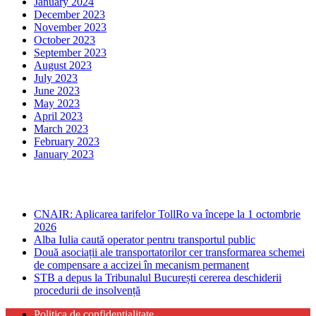
January 2024
December 2023
November 2023
October 2023
September 2023
August 2023
July 2023
June 2023
May 2023
April 2023
March 2023
February 2023
January 2023
Ultima ora
CNAIR: Aplicarea tarifelor TollRo va începe la 1 octombrie
2026
Alba Iulia caută operator pentru transportul public
Două asociații ale transportatorilor cer transformarea schemei
de compensare a accizei în mecanism permanent
STB a depus la Tribunalul București cererea deschiderii
procedurii de insolvență
Politica de confidentialitate