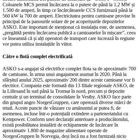
Coloanele MCS permit încărcarea la o putere de până la 1,2 MW și
1.500 de amperi, în timp ce încărcătoarele CCS furnizează până la
560 kW la 700 de amperi. Electricitatea pentru camioane provine în
principal de la panourile solare de pe acoperișurile depozitelor
ASKO. Este important de menționat că instalația este, de asemenea,
„pregătită pentru încărcarea publică a camioanelor în mișcare”, ceea
ce înseamnă că și alți operatori de transport care lucrează în regiune
vor putea utiliza instalațiile în viitor.
Către o flotă complet electrificată
ASKO s-a angajat să electrifice complet flota sa de aproximativ 700
de camioane, în urma unui angajament asumat în 2020. Până la
sfârșitul anului 2025, aproximativ 200 dintre aceste camioane vor fi
electrice. Compania este formată din 13 filiale regionale ASKO, de
la Lillesand în sud până la Tromsø în nord, precum și depozite
centrale și un terminal de consolidare în Vestby. ASKO face parte
din grupul angro NorgesGruppen, care operează diverse mărci de
retail. Aceste puncte de vânzare cu amănuntul ar putea fi, de
asemenea, incluse într-o potențială extindere a parteneriatului cu
Kempower. Conform unei declarații anterioare a producătorului,
există posibilitatea instalării de echipamente de încărcare în
aproximativ 1.800 de magazine alimentare operate de
NorgesGruppen în Norvegia, deși încă nu a fost furnizată nicio