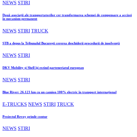
NEWS
STIRI
Două asociații ale transportatorilor cer transformarea schemei de compensare a accizei
în mecanism permanent
NEWS
STIRI
TRUCK
STB a depus la Tribunalul București cererea deschiderii procedurii de insolvență
NEWS
STIRI
DKV Mobility și Shell își extind parteneriatul european
NEWS
STIRI
Blue River: 26.123 km cu un camion 100% electric în transport internațional
E-TRUCKS
NEWS
STIRI
TRUCK
Proiectul Revoy prinde contur
NEWS
STIRI