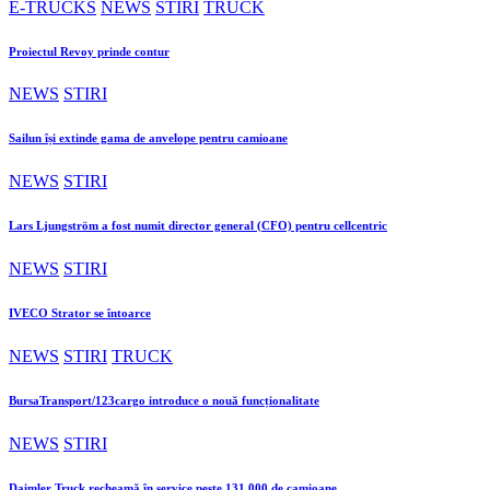
E-TRUCKS
NEWS
STIRI
TRUCK
Proiectul Revoy prinde contur
NEWS
STIRI
Sailun își extinde gama de anvelope pentru camioane
NEWS
STIRI
Lars Ljungström a fost numit director general (CFO) pentru cellcentric
NEWS
STIRI
IVECO Strator se întoarce
NEWS
STIRI
TRUCK
BursaTransport/123cargo introduce o nouă funcționalitate
NEWS
STIRI
Daimler Truck recheamă în service peste 131.000 de camioane