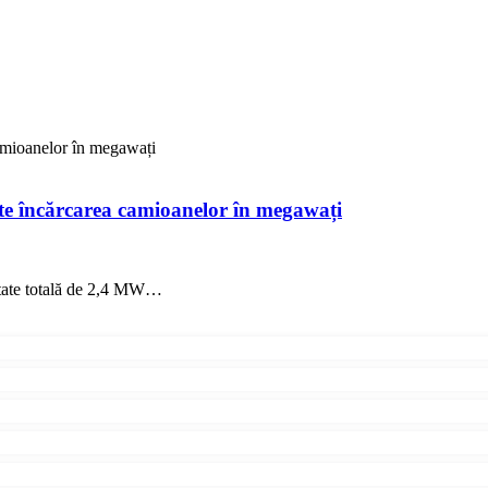
amioanelor în megawați
te încărcarea camioanelor în megawați
citate totală de 2,4 MW…