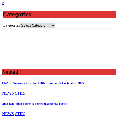
×
Categories
Categories
Noutati
CNAIR: Aplicarea tarifelor TollRo va începe la 1 octombrie 2026
NEWS
STIRI
Alba Iulia caută operator pentru transportul public
NEWS
STIRI