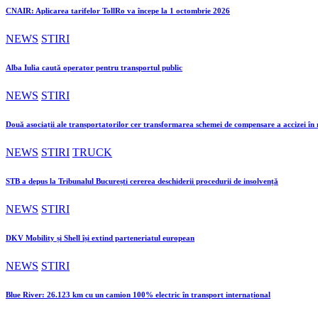
CNAIR: Aplicarea tarifelor TollRo va începe la 1 octombrie 2026
NEWS
STIRI
Alba Iulia caută operator pentru transportul public
NEWS
STIRI
Două asociații ale transportatorilor cer transformarea schemei de compensare a accizei î
NEWS
STIRI
TRUCK
STB a depus la Tribunalul București cererea deschiderii procedurii de insolvență
NEWS
STIRI
DKV Mobility și Shell își extind parteneriatul european
NEWS
STIRI
Blue River: 26.123 km cu un camion 100% electric în transport internațional