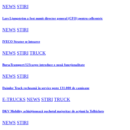
NEWS
STIRI
Lars Ljungström a fost numit director general (CFO) pentru cellcentric
NEWS
STIRI
IVECO Strator se întoarce
NEWS
STIRI
TRUCK
BursaTransport/123cargo introduce o nouă funcționalitate
NEWS
STIRI
Daimler Truck recheamă în service peste 131.000 de camioane
E-TRUCKS
NEWS
STIRI
TRUCK
DKV Mobility achiziționează pachetul majoritar de acțiuni la Tolltickets
NEWS
STIRI