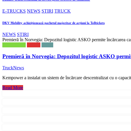
E-TRUCKS
NEWS
STIRI
TRUCK
DKV Mobility achiziționează pachetul majoritar de acțiuni la Tolltickets
NEWS
STIRI
Premieră în Norvegia: Depozitul logistic ASKO permite încărcarea c
E-TRUCKS
NEWS
STIRI
Premieră în Norvegia: Depozitul logistic ASKO permi
TruckNews
Kempower a instalat un sistem de încărcare descentralizat cu o capa
Read More