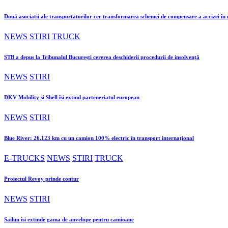
Două asociații ale transportatorilor cer transformarea schemei de compensare a accizei î
NEWS
STIRI
TRUCK
STB a depus la Tribunalul București cererea deschiderii procedurii de insolvență
NEWS
STIRI
DKV Mobility și Shell își extind parteneriatul european
NEWS
STIRI
Blue River: 26.123 km cu un camion 100% electric în transport internațional
E-TRUCKS
NEWS
STIRI
TRUCK
Proiectul Revoy prinde contur
NEWS
STIRI
Sailun își extinde gama de anvelope pentru camioane