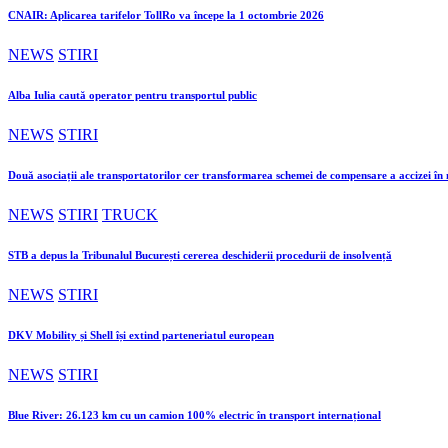
CNAIR: Aplicarea tarifelor TollRo va începe la 1 octombrie 2026
NEWS
STIRI
Alba Iulia caută operator pentru transportul public
NEWS
STIRI
Două asociații ale transportatorilor cer transformarea schemei de compensare a accizei î
NEWS
STIRI
TRUCK
STB a depus la Tribunalul București cererea deschiderii procedurii de insolvență
NEWS
STIRI
DKV Mobility și Shell își extind parteneriatul european
NEWS
STIRI
Blue River: 26.123 km cu un camion 100% electric în transport internațional