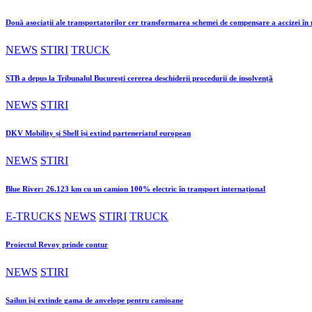
Două asociații ale transportatorilor cer transformarea schemei de compensare a accizei î
NEWS
STIRI
TRUCK
STB a depus la Tribunalul București cererea deschiderii procedurii de insolvență
NEWS
STIRI
DKV Mobility și Shell își extind parteneriatul european
NEWS
STIRI
Blue River: 26.123 km cu un camion 100% electric în transport internațional
E-TRUCKS
NEWS
STIRI
TRUCK
Proiectul Revoy prinde contur
NEWS
STIRI
Sailun își extinde gama de anvelope pentru camioane