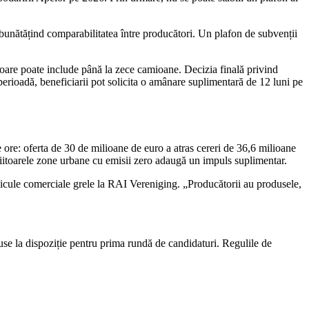
unătățind comparabilitatea între producători. Un plafon de subvenții
ătoare poate include până la zece camioane. Decizia finală privind
perioadă, beneficiarii pot solicita o amânare suplimentară de 12 luni pe
 ore: oferta de 30 de milioane de euro a atras cereri de 36,6 milioane
e viitoarele zone urbane cu emisii zero adaugă un impuls suplimentar.
hicule comerciale grele la RAI Vereniging. „Producătorii au produsele,
se la dispoziție pentru prima rundă de candidaturi. Regulile de