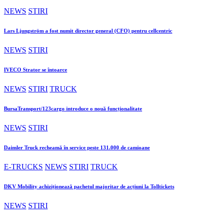
NEWS
STIRI
Lars Ljungström a fost numit director general (CFO) pentru cellcentric
NEWS
STIRI
IVECO Strator se întoarce
NEWS
STIRI
TRUCK
BursaTransport/123cargo introduce o nouă funcționalitate
NEWS
STIRI
Daimler Truck recheamă în service peste 131.000 de camioane
E-TRUCKS
NEWS
STIRI
TRUCK
DKV Mobility achiziționează pachetul majoritar de acțiuni la Tolltickets
NEWS
STIRI