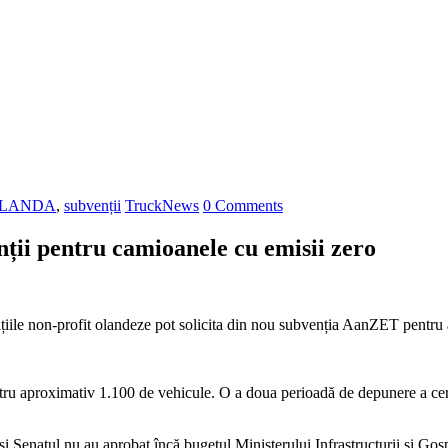
LANDA
,
subvenții
TruckNews
0 Comments
ții pentru camioanele cu emisii zero
zațiile non-profit olandeze pot solicita din nou subvenția AanZET pentru
ntru aproximativ 1.100 de vehicule.
O a doua perioadă de depunere a cere
Senatul nu au aprobat încă bugetul Ministerului Infrastructurii și Gosp