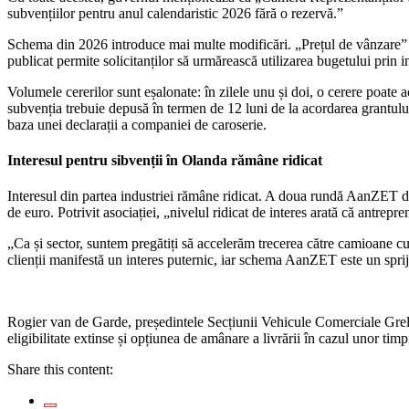
subvențiilor pentru anul calendaristic 2026 fără o rezervă.”
Schema din 2026 introduce mai multe modificări. „Prețul de vânzare” e
publicat permite solicitanților să urmărească utilizarea bugetului prin
Volumele cererilor sunt eșalonate: în zilele unu și doi, o cerere poate
subvenția trebuie depusă în termen de 12 luni de la acordarea grantului
baza unei declarații a companiei de caroserie.
Interesul pentru sibvenții în Olanda rămâne ridicat
Interesul din partea industriei rămâne ridicat. A doua rundă AanZET din
de euro. Potrivit asociației, „nivelul ridicat de interes arată că antre
„Ca și sector, suntem pregătiți să accelerăm trecerea către camioane c
clienții manifestă un interes puternic, iar schema AanZET este un spriji
Rogier van de Garde, președintele Secțiunii Vehicule Comerciale Grele,
eligibilitate extinse și opțiunea de amânare a livrării în cazul unor timp
Share this content: