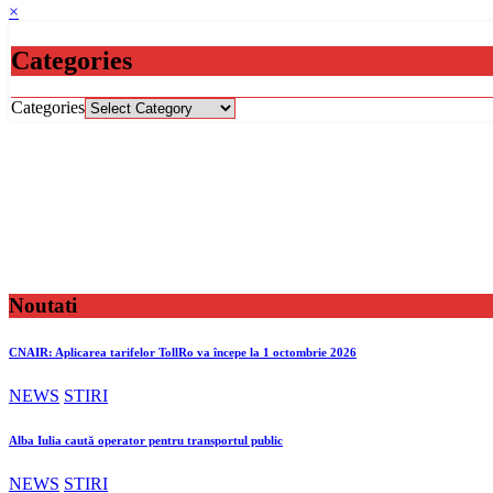
×
Categories
Categories
Noutati
CNAIR: Aplicarea tarifelor TollRo va începe la 1 octombrie 2026
NEWS
STIRI
Alba Iulia caută operator pentru transportul public
NEWS
STIRI