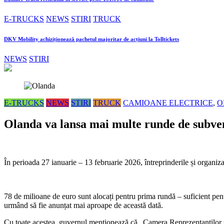
E-TRUCKS
NEWS
STIRI
TRUCK
DKV Mobility achiziționează pachetul majoritar de acțiuni la Tolltickets
NEWS
STIRI
E-TRUCKS
NEWS
STIRI
TRUCK
CAMIOANE ELECTRICE
,
O
Olanda va lansa mai multe runde de subven
În perioada 27 ianuarie – 13 februarie 2026, întreprinderile și organi
78 de milioane de euro sunt alocați pentru prima rundă – suficient pe
urmând să fie anunțat mai aproape de această dată.
Cu toate acestea, guvernul menționează că „Camera Reprezentanților și 