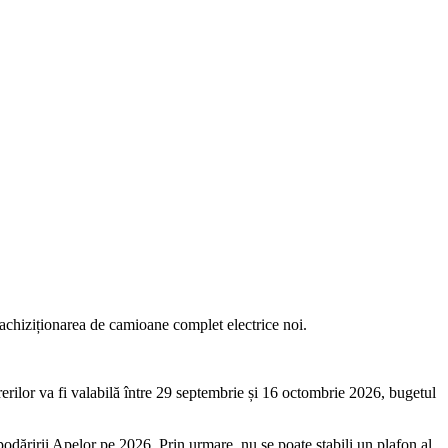
 achiziționarea de camioane complet electrice noi.
rilor va fi valabilă între 29 septembrie și 16 octombrie 2026, bugetul
odăririi Apelor pe 2026. Prin urmare, nu se poate stabili un plafon al