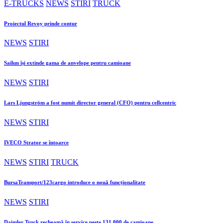
E-TRUCKS
NEWS
STIRI
TRUCK
Proiectul Revoy prinde contur
NEWS
STIRI
Sailun își extinde gama de anvelope pentru camioane
NEWS
STIRI
Lars Ljungström a fost numit director general (CFO) pentru cellcentric
NEWS
STIRI
IVECO Strator se întoarce
NEWS
STIRI
TRUCK
BursaTransport/123cargo introduce o nouă funcționalitate
NEWS
STIRI
Daimler Truck recheamă în service peste 131.000 de camioane