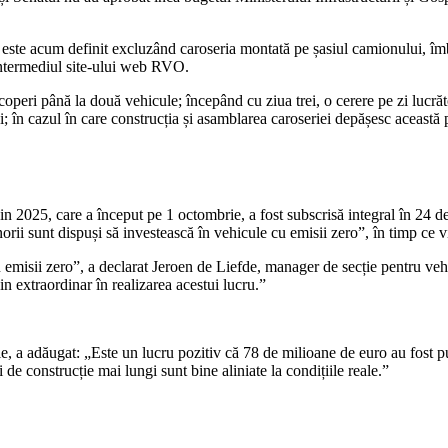
ste acum definit excluzând caroseria montată pe șasiul camionului, îmb
 intermediul site-ului web RVO.
 acoperi până la două vehicule; începând cu ziua trei, o cerere pe zi lucr
; în cazul în care construcția și asamblarea caroseriei depășesc această 
 2025, care a început pe 1 octombrie, a fost subscrisă integral în 24 de
prenorii sunt dispuși să investească în vehicule cu emisii zero”, în timp c
u emisii zero”, a declarat Jeroen de Liefde, manager de secție pentru ve
n extraordinar în realizarea acestui lucru.”
 a adăugat: „Este un lucru pozitiv că 78 de milioane de euro au fost pu
i de construcție mai lungi sunt bine aliniate la condițiile reale.”