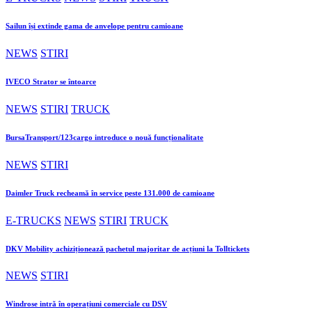
Sailun își extinde gama de anvelope pentru camioane
NEWS
STIRI
IVECO Strator se întoarce
NEWS
STIRI
TRUCK
BursaTransport/123cargo introduce o nouă funcționalitate
NEWS
STIRI
Daimler Truck recheamă în service peste 131.000 de camioane
E-TRUCKS
NEWS
STIRI
TRUCK
DKV Mobility achiziționează pachetul majoritar de acțiuni la Tolltickets
NEWS
STIRI
Windrose intră în operațiuni comerciale cu DSV