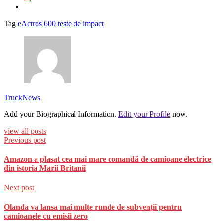
Tag
eActros 600
teste de impact
TruckNews
Add your Biographical Information.
Edit your Profile
now.
view all posts
Previous post
Amazon a plasat cea mai mare comandă de camioane electrice
din istoria Marii Britanii
Next post
Olanda va lansa mai multe runde de subvenții pentru
camioanele cu emisii zero