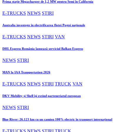
Prima stație Megacharger de 1,2 MW pentru Semi în California
E-TRUCKS
NEWS
STIRI
Australia investește în electrificarea flotei Poștei naționale
E-TRUCKS
NEWS
STIRI
VAN
DHL Express România lansează serviciul Balkan Express
NEWS
STIRI
MAN la IAA Transportation 2026
E-TRUCKS
NEWS
STIRI
TRUCK
VAN
DKV Mobility și Shell își extind parteneriatul european
NEWS
STIRI
Blue River: 26.123 km cu un camion 100% electric în transport internațional
E-TRUCKS
NEWS
STIRI
TRUCK