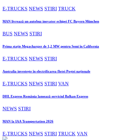
E-TRUCKS
NEWS
STIRI
TRUCK
MAN livrează un autobuz inovator echipei FC Bayern München
BUS
NEWS
STIRI
Prima stație Megacharger de 1,2 MW pentru Semi în California
E-TRUCKS
NEWS
STIRI
Australia investește în electrificarea flotei Poștei naționale
E-TRUCKS
NEWS
STIRI
VAN
DHL Express România lansează serviciul Balkan Express
NEWS
STIRI
MAN la IAA Transportation 2026
E-TRUCKS
NEWS
STIRI
TRUCK
VAN