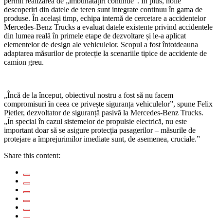
permit realizarea de „îmbunătățiri continue”. În plus, noile
descoperiri din datele de teren sunt integrate continuu în gama de
produse. În același timp, echipa internă de cercetare a accidentelor
Mercedes-Benz Trucks a evaluat datele existente privind accidentele
din lumea reală în primele etape de dezvoltare și le-a aplicat
elementelor de design ale vehiculelor. Scopul a fost întotdeauna
adaptarea măsurilor de protecție la scenariile tipice de accidente de
camion greu.
„Încă de la început, obiectivul nostru a fost să nu facem
compromisuri în ceea ce privește siguranța vehiculelor”, spune Felix
Pietler, dezvoltator de siguranță pasivă la Mercedes-Benz Trucks.
„În special în cazul sistemelor de propulsie electrică, nu este
important doar să se asigure protecția pasagerilor – măsurile de
protejare a împrejurimilor imediate sunt, de asemenea, cruciale.”
Share this content: