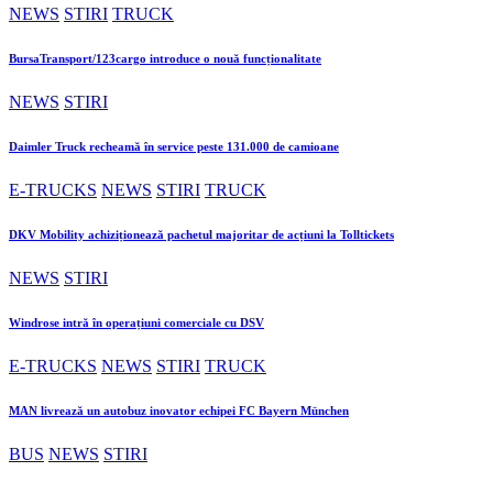
NEWS
STIRI
TRUCK
BursaTransport/123cargo introduce o nouă funcționalitate
NEWS
STIRI
Daimler Truck recheamă în service peste 131.000 de camioane
E-TRUCKS
NEWS
STIRI
TRUCK
DKV Mobility achiziționează pachetul majoritar de acțiuni la Tolltickets
NEWS
STIRI
Windrose intră în operațiuni comerciale cu DSV
E-TRUCKS
NEWS
STIRI
TRUCK
MAN livrează un autobuz inovator echipei FC Bayern München
BUS
NEWS
STIRI