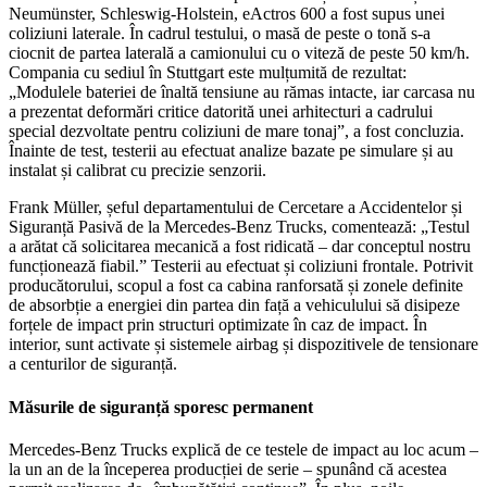
Neumünster, Schleswig-Holstein, eActros 600 a fost supus unei
coliziuni laterale. În cadrul testului, o masă de peste o tonă s-a
ciocnit de partea laterală a camionului cu o viteză de peste 50 km/h.
Compania cu sediul în Stuttgart este mulțumită de rezultat:
„Modulele bateriei de înaltă tensiune au rămas intacte, iar carcasa nu
a prezentat deformări critice datorită unei arhitecturi a cadrului
special dezvoltate pentru coliziuni de mare tonaj”, a fost concluzia.
Înainte de test, testerii au efectuat analize bazate pe simulare și au
instalat și calibrat cu precizie senzorii.
Frank Müller, șeful departamentului de Cercetare a Accidentelor și
Siguranță Pasivă de la Mercedes-Benz Trucks, comentează: „Testul
a arătat că solicitarea mecanică a fost ridicată – dar conceptul nostru
funcționează fiabil.” Testerii au efectuat și coliziuni frontale. Potrivit
producătorului, scopul a fost ca cabina ranforsată și zonele definite
de absorbție a energiei din partea din față a vehiculului să disipeze
forțele de impact prin structuri optimizate în caz de impact. În
interior, sunt activate și sistemele airbag și dispozitivele de tensionare
a centurilor de siguranță.
Măsurile de siguranță sporesc permanent
Mercedes-Benz Trucks explică de ce testele de impact au loc acum –
la un an de la începerea producției de serie – spunând că acestea