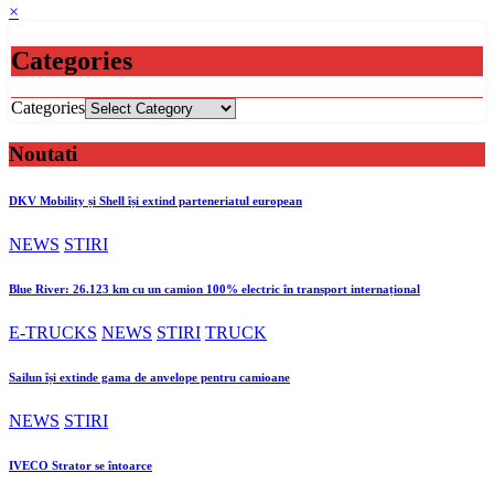
×
Categories
Categories
Noutati
DKV Mobility și Shell își extind parteneriatul european
NEWS
STIRI
Blue River: 26.123 km cu un camion 100% electric în transport internațional
E-TRUCKS
NEWS
STIRI
TRUCK
Sailun își extinde gama de anvelope pentru camioane
NEWS
STIRI
IVECO Strator se întoarce