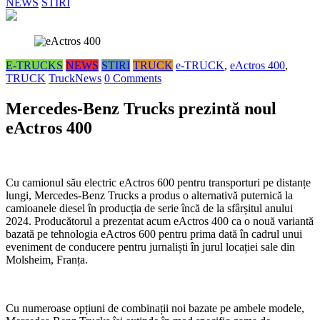
NEWS
STIRI
E-TRUCKS
NEWS
STIRI
TRUCK
e-TRUCK
,
eActros 400
,
TRUCK
TruckNews
0 Comments
Mercedes-Benz Trucks prezintă noul
eActros 400
Cu camionul său electric eActros 600 pentru transporturi pe distanțe
lungi, Mercedes-Benz Trucks a produs o alternativă puternică la
camioanele diesel în producția de serie încă de la sfârșitul anului
2024. Producătorul a prezentat acum eActros 400 ca o nouă variantă
bazată pe tehnologia eActros 600 pentru prima dată în cadrul unui
eveniment de conducere pentru jurnaliști în jurul locației sale din
Molsheim, Franța.
Cu numeroase opțiuni de combinații noi bazate pe ambele modele,