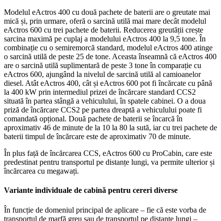
Modelul eActros 400 cu două pachete de baterii are o greutate mai
mică și, prin urmare, oferă o sarcină utilă mai mare decât modelul
eActros 600 cu trei pachete de baterii. Reducerea greutății crește
sarcina maximă pe cuplaj a modelului eActros 400 la 9,5 tone. În
combinație cu o semiremorcă standard, modelul eActros 400 atinge
o sarcină utilă de peste 25 de tone. Aceasta înseamnă că eActros 400
are o sarcină utilă suplimentară de peste 3 tone în comparație cu
eActros 600, ajungând la nivelul de sarcină utilă al camioanelor
diesel. Atât eActros 400, cât și eActros 600 pot fi încărcate cu până
la 400 kW prin intermediul prizei de încărcare standard CCS2
situată în partea stângă a vehiculului, în spatele cabinei. O a doua
priză de încărcare CCS2 pe partea dreaptă a vehiculului poate fi
comandată opțional. Două pachete de baterii se încarcă în
aproximativ 46 de minute de la 10 la 80 la sută, iar cu trei pachete de
baterii timpul de încărcare este de aproximativ 70 de minute.
În plus față de încărcarea CCS, eActros 600 cu ProCabin, care este
predestinat pentru transportul pe distanțe lungi, va permite ulterior și
încărcarea cu megawați.
Variante individuale de cabină pentru cereri diverse
În funcție de domeniul principal de aplicare – fie că este vorba de
transportul de marfă greu sau de transportul pe distanțe lungi –