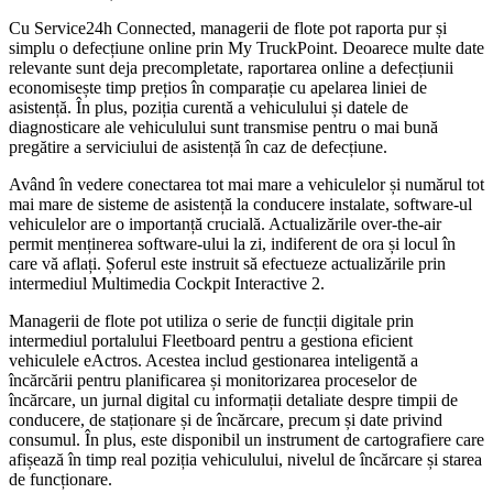
Cu Service24h Connected, managerii de flote pot raporta pur și
simplu o defecțiune online prin My TruckPoint. Deoarece multe date
relevante sunt deja precompletate, raportarea online a defecțiunii
economisește timp prețios în comparație cu apelarea liniei de
asistență. În plus, poziția curentă a vehiculului și datele de
diagnosticare ale vehiculului sunt transmise pentru o mai bună
pregătire a serviciului de asistență în caz de defecțiune.
Având în vedere conectarea tot mai mare a vehiculelor și numărul tot
mai mare de sisteme de asistență la conducere instalate, software-ul
vehiculelor are o importanță crucială. Actualizările over-the-air
permit menținerea software-ului la zi, indiferent de ora și locul în
care vă aflați. Șoferul este instruit să efectueze actualizările prin
intermediul Multimedia Cockpit Interactive 2.
Managerii de flote pot utiliza o serie de funcții digitale prin
intermediul portalului Fleetboard pentru a gestiona eficient
vehiculele eActros. Acestea includ gestionarea inteligentă a
încărcării pentru planificarea și monitorizarea proceselor de
încărcare, un jurnal digital cu informații detaliate despre timpii de
conducere, de staționare și de încărcare, precum și date privind
consumul. În plus, este disponibil un instrument de cartografiere care
afișează în timp real poziția vehiculului, nivelul de încărcare și starea
de funcționare.