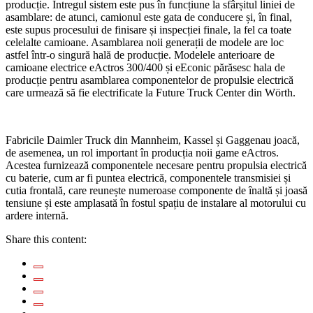
producție. Întregul sistem este pus în funcțiune la sfârșitul liniei de
asamblare: de atunci, camionul este gata de conducere și, în final,
este supus procesului de finisare și inspecției finale, la fel ca toate
celelalte camioane. Asamblarea noii generații de modele are loc
astfel într-o singură hală de producție. Modelele anterioare de
camioane electrice eActros 300/400 și eEconic părăsesc hala de
producție pentru asamblarea componentelor de propulsie electrică
care urmează să fie electrificate la Future Truck Center din Wörth.
Fabricile Daimler Truck din Mannheim, Kassel și Gaggenau joacă,
de asemenea, un rol important în producția noii game eActros.
Acestea furnizează componentele necesare pentru propulsia electrică
cu baterie, cum ar fi puntea electrică, componentele transmisiei și
cutia frontală, care reunește numeroase componente de înaltă și joasă
tensiune și este amplasată în fostul spațiu de instalare al motorului cu
ardere internă.
Share this content: