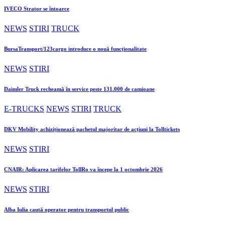
IVECO Strator se întoarce
NEWS
STIRI
TRUCK
BursaTransport/123cargo introduce o nouă funcționalitate
NEWS
STIRI
Daimler Truck recheamă în service peste 131.000 de camioane
E-TRUCKS
NEWS
STIRI
TRUCK
DKV Mobility achiziționează pachetul majoritar de acțiuni la Tolltickets
NEWS
STIRI
CNAIR: Aplicarea tarifelor TollRo va începe la 1 octombrie 2026
NEWS
STIRI
Alba Iulia caută operator pentru transportul public