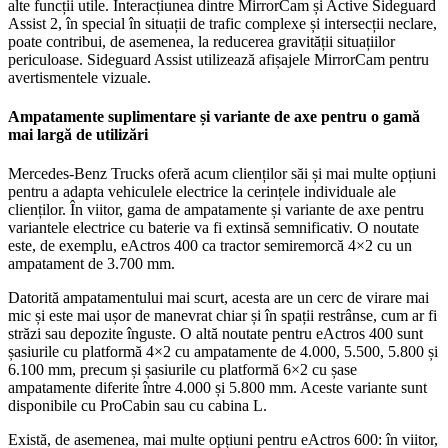
alte funcții utile. Interacțiunea dintre MirrorCam și Active Sideguard
Assist 2, în special în situații de trafic complexe și intersecții neclare,
poate contribui, de asemenea, la reducerea gravității situațiilor
periculoase. Sideguard Assist utilizează afișajele MirrorCam pentru
avertismentele vizuale.
Ampatamente suplimentare și variante de axe pentru o gamă
mai largă de utilizări
Mercedes-Benz Trucks oferă acum clienților săi și mai multe opțiuni
pentru a adapta vehiculele electrice la cerințele individuale ale
clienților. În viitor, gama de ampatamente și variante de axe pentru
variantele electrice cu baterie va fi extinsă semnificativ. O noutate
este, de exemplu, eActros 400 ca tractor semiremorcă 4×2 cu un
ampatament de 3.700 mm.
Datorită ampatamentului mai scurt, acesta are un cerc de virare mai
mic și este mai ușor de manevrat chiar și în spații restrânse, cum ar fi
străzi sau depozite înguste. O altă noutate pentru eActros 400 sunt
șasiurile cu platformă 4×2 cu ampatamente de 4.000, 5.500, 5.800 și
6.100 mm, precum și șasiurile cu platformă 6×2 cu șase
ampatamente diferite între 4.000 și 5.800 mm. Aceste variante sunt
disponibile cu ProCabin sau cu cabina L.
Există, de asemenea, mai multe opțiuni pentru eActros 600: în viitor,