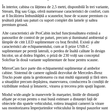
În interior, cabina cu lățimea de 2,5 metri, disponibilă în trei variante,
Stream, Big sau Giga, oferă numeroase caracteristici de confort, cum
ar fi încălzirea îmbunătățită a scaunelor, huse de scaune premium cu
țesătură plată sau paturi cu suport complet din lamele și saltea
premium groasă.
Alte caracteristici ale ProCabin includ funcționalitatea extinsă a
panourilor de control de pe paturi, precum și iluminatul ambiental și
lămpile de citit LED suplimentare cu braț flexibil. Există și alte
caracteristici ale echipamentului, cum ar fi prize USB-C
suplimentare pe pereții laterali, o perdea de înaltă calitate în design
bicolor, un al doilea frigider, o priză de 230 volți sau conceptul
SoloStar în două variante suplimentare de huse pentru scaune.
MirrorCam face parte din echipamentul suplimentar al ambelor
cabine. Sistemul de camere oglindă dezvoltat de Mercedes-Benz
Trucks poate ajuta la gestionarea cu mai multă siguranță și fără stres
a situațiilor precum depășirea, manevrarea, conducerea în condiții de
vizibilitate redusă și întuneric, virarea și trecerea prin spații înguste.
Modul wide-angle la manevrele în marșarier, liniile de distanță
afișate pe ecran pentru o mai bună estimare a distanței față de
obiectele din spatele vehiculului, rotirea imaginii camerei la virare
sau monitorizarea împrejurimilor vehiculului în timpul pauzelor sunt