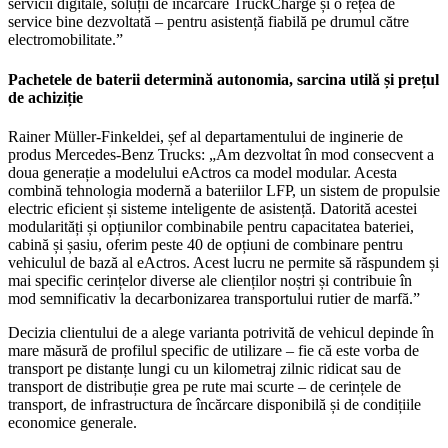
servicii digitale, soluții de încărcare TruckCharge și o rețea de
service bine dezvoltată – pentru asistență fiabilă pe drumul către
electromobilitate.”
Pachetele de baterii determină autonomia, sarcina utilă și prețul
de achiziție
Rainer Müller-Finkeldei, șef al departamentului de inginerie de
produs Mercedes-Benz Trucks: „Am dezvoltat în mod consecvent a
doua generație a modelului eActros ca model modular. Acesta
combină tehnologia modernă a bateriilor LFP, un sistem de propulsie
electric eficient și sisteme inteligente de asistență. Datorită acestei
modularități și opțiunilor combinabile pentru capacitatea bateriei,
cabină și șasiu, oferim peste 40 de opțiuni de combinare pentru
vehiculul de bază al eActros. Acest lucru ne permite să răspundem și
mai specific cerințelor diverse ale clienților noștri și contribuie în
mod semnificativ la decarbonizarea transportului rutier de marfă.”
Decizia clientului de a alege varianta potrivită de vehicul depinde în
mare măsură de profilul specific de utilizare – fie că este vorba de
transport pe distanțe lungi cu un kilometraj zilnic ridicat sau de
transport de distribuție grea pe rute mai scurte – de cerințele de
transport, de infrastructura de încărcare disponibilă și de condițiile
economice generale.