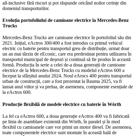
all-inclusive fără riscuri și pot răspunde oricând noilor cerințe din
domeniul transporturilor.
Evoluția portofoliului de camioane electrice la Mercedes-Benz
Trucks
Mercedes-Benz Trucks are camioane electrice în portofoliul său din
2021. Inițial, eActros 300/400 a fost introdus ca primul vehicul
electric cu baterie pentru transportul greu de distribuție, urmat doar
un an mai târziu de eEconic, care era predestinat pentru utilizarea în
transportul municipal de deșeuri și continuă să fie produs în această
formă. Producția în serie a celei de-a doua generații de camioane
electrice de la Mercedes-Benz Trucks cu modelul eActros 600 a
început la sfârșitul anului 2024. Noul eArocs 400 pentru transportul
urban de construcții, care a fost prezentat la Bauma 2025, va fi
lansat anul viitor și va prelua, de asemenea, componente esențiale de
la eActros 600.
Producție flexibilă de modele electrice cu baterie în Wörth
La fel ca eActros 600, a doua generație eActros 400 va fi fabricată
pe linia de asamblare existentă din Wörth, în paralel și în mod
flexibil cu camioanele care vor primi un motor diesel. De asemenea,
toate componentele electrice sunt montate în această hală de