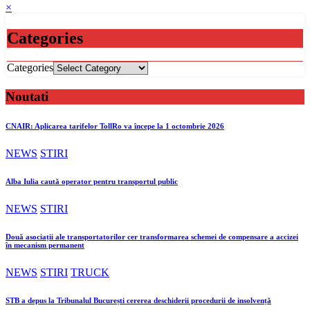
×
Categories
Categories
Noutati
CNAIR: Aplicarea tarifelor TollRo va începe la 1 octombrie 2026
NEWS
STIRI
Alba Iulia caută operator pentru transportul public
NEWS
STIRI
Două asociații ale transportatorilor cer transformarea schemei de compensare a accizei
în mecanism permanent
NEWS
STIRI
TRUCK
STB a depus la Tribunalul București cererea deschiderii procedurii de insolvență