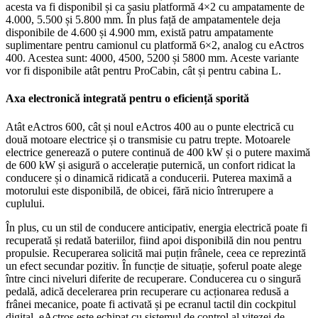
acesta va fi disponibil și ca șasiu platformă 4×2 cu ampatamente de
4.000, 5.500 și 5.800 mm. În plus față de ampatamentele deja
disponibile de 4.600 și 4.900 mm, există patru ampatamente
suplimentare pentru camionul cu platformă 6×2, analog cu eActros
400. Acestea sunt: 4000, 4500, 5200 și 5800 mm. Aceste variante
vor fi disponibile atât pentru ProCabin, cât și pentru cabina L.
Axa electronică integrată pentru o eficiență sporită
Atât eActros 600, cât și noul eActros 400 au o punte electrică cu
două motoare electrice și o transmisie cu patru trepte. Motoarele
electrice generează o putere continuă de 400 kW și o putere maximă
de 600 kW și asigură o accelerație puternică, un confort ridicat la
conducere și o dinamică ridicată a conducerii. Puterea maximă a
motorului este disponibilă, de obicei, fără nicio întrerupere a
cuplului.
În plus, cu un stil de conducere anticipativ, energia electrică poate fi
recuperată și redată bateriilor, fiind apoi disponibilă din nou pentru
propulsie. Recuperarea solicită mai puțin frânele, ceea ce reprezintă
un efect secundar pozitiv. În funcție de situație, șoferul poate alege
între cinci niveluri diferite de recuperare. Conducerea cu o singură
pedală, adică decelerarea prin recuperare cu acționarea redusă a
frânei mecanice, poate fi activată și pe ecranul tactil din cockpitul
digital. eActros este echipat cu sistemul de control al vitezei de