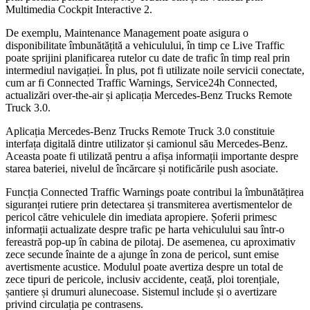
Multimedia Cockpit Interactive 2.
De exemplu, Maintenance Management poate asigura o
disponibilitate îmbunătățită a vehiculului, în timp ce Live Traffic
poate sprijini planificarea rutelor cu date de trafic în timp real prin
intermediul navigației. În plus, pot fi utilizate noile servicii conectate,
cum ar fi Connected Traffic Warnings, Service24h Connected,
actualizări over-the-air și aplicația Mercedes-Benz Trucks Remote
Truck 3.0.
Aplicația Mercedes-Benz Trucks Remote Truck 3.0 constituie
interfața digitală dintre utilizator și camionul său Mercedes-Benz.
Aceasta poate fi utilizată pentru a afișa informații importante despre
starea bateriei, nivelul de încărcare și notificările push asociate.
Funcția Connected Traffic Warnings poate contribui la îmbunătățirea
siguranței rutiere prin detectarea și transmiterea avertismentelor de
pericol către vehiculele din imediata apropiere. Șoferii primesc
informații actualizate despre trafic pe harta vehiculului sau într-o
fereastră pop-up în cabina de pilotaj. De asemenea, cu aproximativ
zece secunde înainte de a ajunge în zona de pericol, sunt emise
avertismente acustice. Modulul poate avertiza despre un total de
zece tipuri de pericole, inclusiv accidente, ceață, ploi torențiale,
șantiere și drumuri alunecoase. Sistemul include și o avertizare
privind circulația pe contrasens.