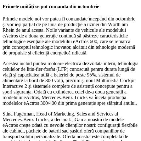
Primele unități se pot comanda din octombrie
Primele modele noi vor putea fi comandate începând din octombrie
și vor ieși parțial de pe linia de producție a uzinei din Wörth am
Rhein de anul acesta. Noile variante de vehicule ale modelului
eActros de a doua generație continuă să păstreze caracteristicile
tehnologice esențiale ale modelului eActros 600, care se remarcă
prin conceptul tehnologic inovator, alcătuit din tehnologie modernă
de propulsie și eficiență energetică ridicată.
Acestea includ puntea motoare electrică dezvoltată intern, tehnologia
celulelor de litiu-fier-fosfat (LFP) cunoscută pentru durata lungă de
viață și capacitatea utilă a bateriei de peste 95%, sistemul de
alimentare la bord de 800 volți, precum și noul Multimedia Cockpit
Interactive 2 și sistemele complete de asistență concepute pentru a
spori siguranța. Odată cu extinderea celei de-a doua generații a
modelului eActros, Mercedes-Benz Trucks va înceta producția
modelelor eActros 300/400 din prima generație spre sfârșitul anului.
Stina Fagerman, Head of Marketing, Sales and Services al
Mercedes-Benz Trucks, a declarat: „Gama noastră de modele
eActros crește odată cu nevoile clienților noștri: configurații flexibile
ale cabinei, pachete de baterii sau șasiuri oferă companiilor de
transport soluții personalizate. Oferta noastră este completată de