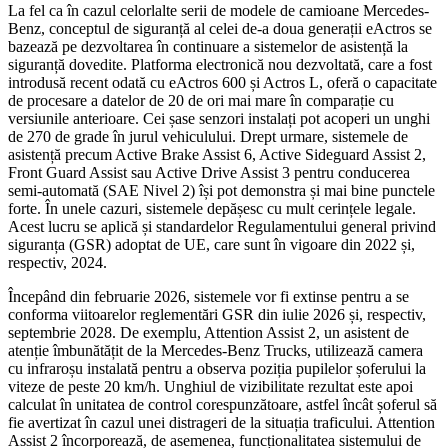
La fel ca în cazul celorlalte serii de modele de camioane Mercedes-
Benz, conceptul de siguranță al celei de-a doua generații eActros se
bazează pe dezvoltarea în continuare a sistemelor de asistență la
siguranță dovedite. Platforma electronică nou dezvoltată, care a fost
introdusă recent odată cu eActros 600 și Actros L, oferă o capacitate
de procesare a datelor de 20 de ori mai mare în comparație cu
versiunile anterioare. Cei șase senzori instalați pot acoperi un unghi
de 270 de grade în jurul vehiculului. Drept urmare, sistemele de
asistență precum Active Brake Assist 6, Active Sideguard Assist 2,
Front Guard Assist sau Active Drive Assist 3 pentru conducerea
semi-automată (SAE Nivel 2) își pot demonstra și mai bine punctele
forte. În unele cazuri, sistemele depășesc cu mult cerințele legale.
Acest lucru se aplică și standardelor Regulamentului general privind
siguranța (GSR) adoptat de UE, care sunt în vigoare din 2022 și,
respectiv, 2024.
Începând din februarie 2026, sistemele vor fi extinse pentru a se
conforma viitoarelor reglementări GSR din iulie 2026 și, respectiv,
septembrie 2028. De exemplu, Attention Assist 2, un asistent de
atenție îmbunătățit de la Mercedes-Benz Trucks, utilizează camera
cu infraroșu instalată pentru a observa poziția pupilelor șoferului la
viteze de peste 20 km/h. Unghiul de vizibilitate rezultat este apoi
calculat în unitatea de control corespunzătoare, astfel încât șoferul să
fie avertizat în cazul unei distrageri de la situația traficului. Attention
Assist 2 încorporează, de asemenea, funcționalitatea sistemului de