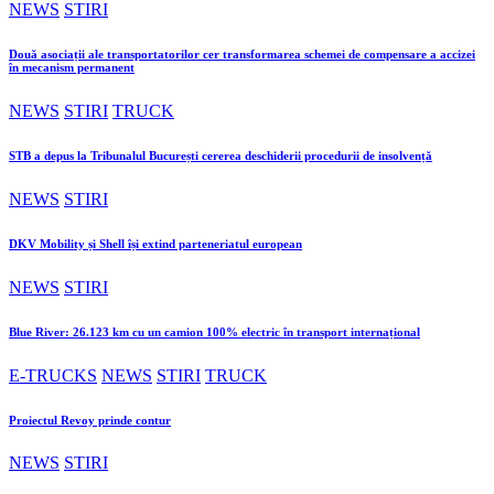
NEWS
STIRI
Două asociații ale transportatorilor cer transformarea schemei de compensare a accizei
în mecanism permanent
NEWS
STIRI
TRUCK
STB a depus la Tribunalul București cererea deschiderii procedurii de insolvență
NEWS
STIRI
DKV Mobility și Shell își extind parteneriatul european
NEWS
STIRI
Blue River: 26.123 km cu un camion 100% electric în transport internațional
E-TRUCKS
NEWS
STIRI
TRUCK
Proiectul Revoy prinde contur
NEWS
STIRI