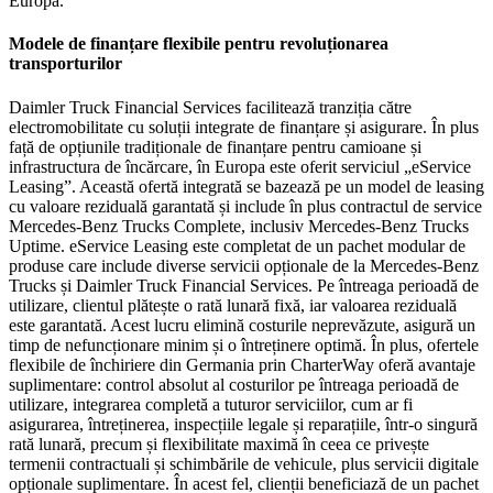
Europa.
Modele de finanțare flexibile pentru revoluționarea
transporturilor
Daimler Truck Financial Services facilitează tranziția către
electromobilitate cu soluții integrate de finanțare și asigurare. În plus
față de opțiunile tradiționale de finanțare pentru camioane și
infrastructura de încărcare, în Europa este oferit serviciul „eService
Leasing”. Această ofertă integrată se bazează pe un model de leasing
cu valoare reziduală garantată și include în plus contractul de service
Mercedes-Benz Trucks Complete, inclusiv Mercedes-Benz Trucks
Uptime. eService Leasing este completat de un pachet modular de
produse care include diverse servicii opționale de la Mercedes-Benz
Trucks și Daimler Truck Financial Services. Pe întreaga perioadă de
utilizare, clientul plătește o rată lunară fixă, iar valoarea reziduală
este garantată. Acest lucru elimină costurile neprevăzute, asigură un
timp de nefuncționare minim și o întreținere optimă. În plus, ofertele
flexibile de închiriere din Germania prin CharterWay oferă avantaje
suplimentare: control absolut al costurilor pe întreaga perioadă de
utilizare, integrarea completă a tuturor serviciilor, cum ar fi
asigurarea, întreținerea, inspecțiile legale și reparațiile, într-o singură
rată lunară, precum și flexibilitate maximă în ceea ce privește
termenii contractuali și schimbările de vehicule, plus servicii digitale
opționale suplimentare. În acest fel, clienții beneficiază de un pachet