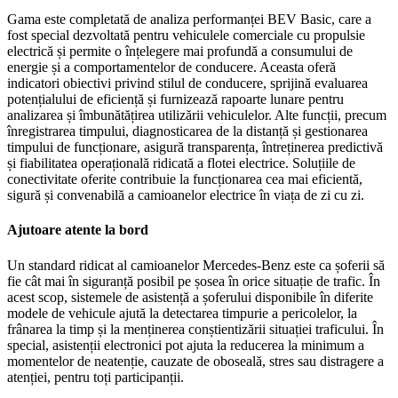
Gama este completată de analiza performanței BEV Basic, care a
fost special dezvoltată pentru vehiculele comerciale cu propulsie
electrică și permite o înțelegere mai profundă a consumului de
energie și a comportamentelor de conducere. Aceasta oferă
indicatori obiectivi privind stilul de conducere, sprijină evaluarea
potențialului de eficiență și furnizează rapoarte lunare pentru
analizarea și îmbunătățirea utilizării vehiculelor. Alte funcții, precum
înregistrarea timpului, diagnosticarea de la distanță și gestionarea
timpului de funcționare, asigură transparența, întreținerea predictivă
și fiabilitatea operațională ridicată a flotei electrice. Soluțiile de
conectivitate oferite contribuie la funcționarea cea mai eficientă,
sigură și convenabilă a camioanelor electrice în viața de zi cu zi.
Ajutoare atente la bord
Un standard ridicat al camioanelor Mercedes-Benz este ca șoferii să
fie cât mai în siguranță posibil pe șosea în orice situație de trafic. În
acest scop, sistemele de asistență a șoferului disponibile în diferite
modele de vehicule ajută la detectarea timpurie a pericolelor, la
frânarea la timp și la menținerea conștientizării situației traficului. În
special, asistenții electronici pot ajuta la reducerea la minimum a
momentelor de neatenție, cauzate de oboseală, stres sau distragere a
atenției, pentru toți participanții.