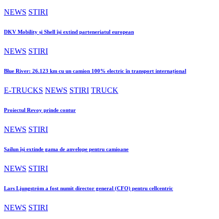
NEWS
STIRI
DKV Mobility și Shell își extind parteneriatul european
NEWS
STIRI
Blue River: 26.123 km cu un camion 100% electric în transport internațional
E-TRUCKS
NEWS
STIRI
TRUCK
Proiectul Revoy prinde contur
NEWS
STIRI
Sailun își extinde gama de anvelope pentru camioane
NEWS
STIRI
Lars Ljungström a fost numit director general (CFO) pentru cellcentric
NEWS
STIRI