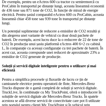
De exemplu, pentru un eActros 600 ca tractor cu semiremorcă cu
ProCabin în transportul pe distanțe lungi, aceasta înseamnă economii
de 436 tone sau 871 tone de CO2, în funcție de mixul de energie
electrică. Pentru șasiul comparabil eActros 600 cu ProCabin, aceasta
înseamnă chiar 458 tone sau 939 tone în transportul pe distanțe
lungi.
Un potențial suplimentar de reducere a emisiilor de CO2 rezultă și
din alegerea unei variante de vehicul cu doar două pachete de
baterii. De exemplu, acest lucru duce la o reducere de 22 de tone de
CO2 în producția unui șasiu platformă eActros 400 6×2 cu cabină
L, în comparație cu aceeași configurație cu trei pachete de baterii. În
acest caz, aceasta corespunde unei reduceri de aproximativ 23% a
emisiilor de CO2 generate de producție.
Soluții și servicii digitale inteligente pentru o utilizare și mai
eficientă
Pentru a simplifica procesele și fluxurile de lucru ce țin de
camioanele electrice pentru operatorii de flote, Mercedes-Benz
Trucks dispune de o gamă completă de soluții și servicii digitale.
TruckLive, în combinație cu My TruckPoint, oferă o introducere în
soluțiile de servicii digitale ale Mercedes-Benz Trucks. În spatele
acestora se află diverse servicii de conectivitate care pot fi utilizate
prin portalul pentru clienți My TruckPoint și în vehicul prin