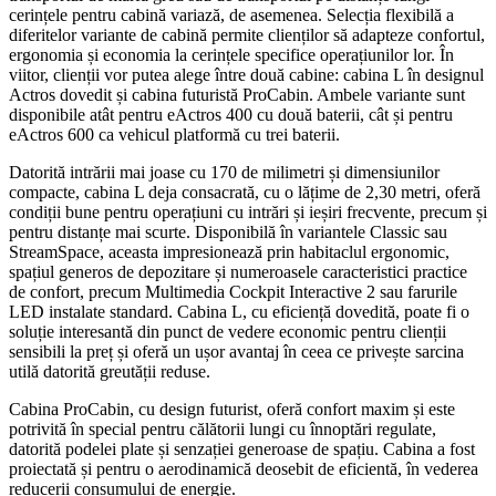
cerințele pentru cabină variază, de asemenea. Selecția flexibilă a
diferitelor variante de cabină permite clienților să adapteze confortul,
ergonomia și economia la cerințele specifice operațiunilor lor. În
viitor, clienții vor putea alege între două cabine: cabina L în designul
Actros dovedit și cabina futuristă ProCabin. Ambele variante sunt
disponibile atât pentru eActros 400 cu două baterii, cât și pentru
eActros 600 ca vehicul platformă cu trei baterii.
Datorită intrării mai joase cu 170 de milimetri și dimensiunilor
compacte, cabina L deja consacrată, cu o lățime de 2,30 metri, oferă
condiții bune pentru operațiuni cu intrări și ieșiri frecvente, precum și
pentru distanțe mai scurte. Disponibilă în variantele Classic sau
StreamSpace, aceasta impresionează prin habitaclul ergonomic,
spațiul generos de depozitare și numeroasele caracteristici practice
de confort, precum Multimedia Cockpit Interactive 2 sau farurile
LED instalate standard. Cabina L, cu eficiență dovedită, poate fi o
soluție interesantă din punct de vedere economic pentru clienții
sensibili la preț și oferă un ușor avantaj în ceea ce privește sarcina
utilă datorită greutății reduse.
Cabina ProCabin, cu design futurist, oferă confort maxim și este
potrivită în special pentru călătorii lungi cu înnoptări regulate,
datorită podelei plate și senzației generoase de spațiu. Cabina a fost
proiectată și pentru o aerodinamică deosebit de eficientă, în vederea
reducerii consumului de energie.