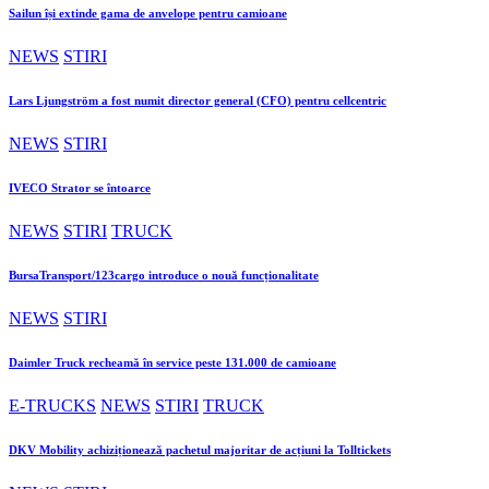
Sailun își extinde gama de anvelope pentru camioane
NEWS
STIRI
Lars Ljungström a fost numit director general (CFO) pentru cellcentric
NEWS
STIRI
IVECO Strator se întoarce
NEWS
STIRI
TRUCK
BursaTransport/123cargo introduce o nouă funcționalitate
NEWS
STIRI
Daimler Truck recheamă în service peste 131.000 de camioane
E-TRUCKS
NEWS
STIRI
TRUCK
DKV Mobility achiziționează pachetul majoritar de acțiuni la Tolltickets