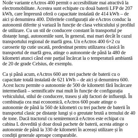
Noile variante eActros 400 permit o accesibilitate mai atractivă la
electromobilitate. Acestea sunt echipate cu două baterii LFP de 207
kWh, care împreună oferă o capacitate instalată de 414 kWh – de
aici și denumirea 400. Diferitele configurații ale eActros conduc la
autonomii diferite și variază în funcție de clasa vehiculului și profilul
de utilizare. Cu un stil de conducere constant în transportul pe
distanțe lungi, autonomiile sunt, în general, mai mari decât în cazul
transportului regional de marfă grea. Un eActros 400 6×2 cu
caroserie tip cutie uscată, predestinat pentru utilizarea clasică în
transportul de marfă grea, atinge o autonomie de până la 480 de
kilometri atunci când este parțial încărcat la o temperatură ambiantă
de 20 de grade Celsius, de exemplu.
Ca și până acum, eActros 600 are trei pachete de baterii cu o
capacitate totală instalată de 621 kWh – de aici și denumirea 600.
Acest lucru permite o autonomie de 500 de kilometri fără încărcare
intermediară – semnificativ mai mult în funcție de configurația
vehiculului, stilul de conducere, traseu și alți factori de influență. În
combinația cea mai economică, eActros 600 poate atinge o
autonomie de până la 560 de kilometri cu trei pachete de baterii în
transportul clasic pe distanțe lungi și o greutate brută a trenului de 40
de tone. Dacă tractorul cu semiremorcă eActros este echipat cu
cabina L dovedită și doar două pachete de baterii, acesta atinge o
autonomie de până la 330 de kilometri în aceeași utilizare și în
condiții generale aproape comparabile.