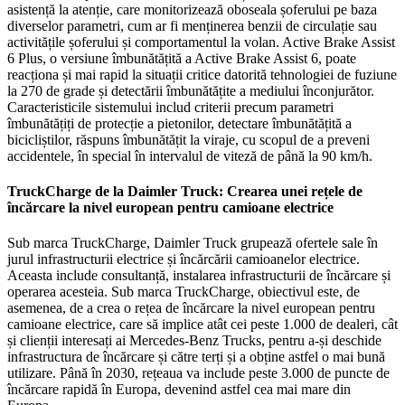
asistență la atenție, care monitorizează oboseala șoferului pe baza
diverselor parametri, cum ar fi menținerea benzii de circulație sau
activitățile șoferului și comportamentul la volan. Active Brake Assist
6 Plus, o versiune îmbunătățită a Active Brake Assist 6, poate
reacționa și mai rapid la situații critice datorită tehnologiei de fuziune
la 270 de grade și detectării îmbunătățite a mediului înconjurător.
Caracteristicile sistemului includ criterii precum parametri
îmbunătățiți de protecție a pietonilor, detectare îmbunătățită a
bicicliștilor, răspuns îmbunătățit la viraje, cu scopul de a preveni
accidentele, în special în intervalul de viteză de până la 90 km/h.
TruckCharge de la Daimler Truck: Crearea unei rețele de
încărcare la nivel european pentru camioane electrice
Sub marca TruckCharge, Daimler Truck grupează ofertele sale în
jurul infrastructurii electrice și încărcării camioanelor electrice.
Aceasta include consultanță, instalarea infrastructurii de încărcare și
operarea acesteia. Sub marca TruckCharge, obiectivul este, de
asemenea, de a crea o rețea de încărcare la nivel european pentru
camioane electrice, care să implice atât cei peste 1.000 de dealeri, cât
și clienții interesați ai Mercedes-Benz Trucks, pentru a-și deschide
infrastructura de încărcare și către terți și a obține astfel o mai bună
utilizare. Până în 2030, rețeaua va include peste 3.000 de puncte de
încărcare rapidă în Europa, devenind astfel cea mai mare din