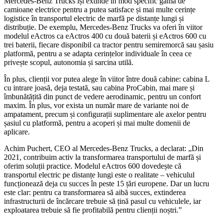
Mercedes-Benz Trucks își extinde în mod specific gama de
camioane electrice pentru a putea satisface și mai multe cerințe
logistice în transportul electric de marfă pe distanțe lungi și
distribuție. De exemplu, Mercedes-Benz Trucks va oferi în viitor
modelul eActros ca eActros 400 cu două baterii și eActros 600 cu
trei baterii, fiecare disponibil ca tractor pentru semiremorcă sau șasiu
platformă, pentru a se adapta cerințelor individuale în ceea ce
privește scopul, autonomia și sarcina utilă.
În plus, clienții vor putea alege în viitor între două cabine: cabina L
cu intrare joasă, deja testată, sau cabina ProCabin, mai mare și
îmbunătățită din punct de vedere aerodinamic, pentru un confort
maxim. În plus, vor exista un număr mare de variante noi de
ampatament, precum și configurații suplimentare ale axelor pentru
șasiul cu platformă, pentru a acoperi și mai multe domenii de
aplicare.
Achim Puchert, CEO al Mercedes-Benz Trucks, a declarat: „Din
2021, contribuim activ la transformarea transportului de marfă și
oferim soluții practice. Modelul eActros 600 dovedește că
transportul electric pe distanțe lungi este o realitate – vehiculul
funcționează deja cu succes în peste 15 țări europene. Dar un lucru
este clar: pentru ca transformarea să aibă succes, extinderea
infrastructurii de încărcare trebuie să țină pasul cu vehiculele, iar
exploatarea trebuie să fie profitabilă pentru clienții noștri.”