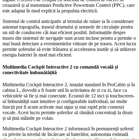
croazieră și al transmisiei Predictive Powertrain Control (PPC), care
este adaptat în mod explicit la propulsia electrică.
Sistemul de control anticipativ al trenului de rulare ia în considerare
automat topografia, traseul drumului și semnele de circulație pentru
un stil de conducere cât mai eficient posibil. Informațiile despre
traseu din sistemul de navigație sunt acum incluse pentru a permite o
mai bună detectare a evenimentelor viitoare de pe traseu. Acest lucru
permite șoferului să evite frânarea și accelerarea inutile și să utilizeze
energia bateriei în mod mai eficient.
Multimedia Cockpit Interactive 2 cu comandă vocală și
conectivitate îmbunătățită
Multimedia Cockpit Interactive 2, instalat standard în ProCabin și în
cabina L, dovedit a fi foarte util în activitatea de zi cu zi, face ca
vehiculele să fie și mai conectate. Ecranul de 12 inci și touchscreen-
ul îmbunătățit sunt intuitive și configurabile individual, iar multe
funcții pot fi acum activate mai sigur și mai rapid prin comenzi
vocale. Acest lucru permite șoferilor să rămână concentrați la drum
și să țină mâinile pe volan.
Multimedia Cockpit Interactive 2 informează în permanență șoferul
cu privire la nivelul de încărcare al bateriilor, autonomia estimată