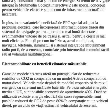
rămasă și consumul actual și mediu de energie. Sistemul de navigație
integrat în Multimedia Cockpit Interactive 2 este special conceput
pentru vehiculele electrice și ține cont de infrastructura actuală de
încărcare.
În plus, toate variantele beneficiază de PPC special adaptat la
propulsia electrică, care încorporează informații despre traseu din
sistemul de navigație pentru a permite o mai bună detectare a
evenimentelor viitoare de pe traseu și, astfel, pentru a crește și mai
mult eficiența. Funcții precum încălzirea, aerul condiționat,
navigația, telefonia, iluminatul și sistemul integrat de infotainment
radio pot fi, de asemenea, controlate prin intermediul ecranului tactil
sau al volanului multifuncțional.
Electromobilitate cu beneficii climatice măsurabile
Gama de modele eActros oferă un potențial clar de reducere a
emisiilor de CO2 în comparație cu un model Actros comparabil cu
motor diesel. Valorile reale depind de modelul respectiv și de mixul
energetic cu care sunt încărcate bateriile. Pe baza mixului energetic
mediu al UE, sunt posibile economii de aproximativ 40%. Dacă se
utilizează exclusiv energie electrică din surse regenerabile, sunt
posibile reduceri de CO2 de peste 80% în comparație cu un vehicul
diesel, pe un ciclu de viață estimat al vehiculului de zece ani.