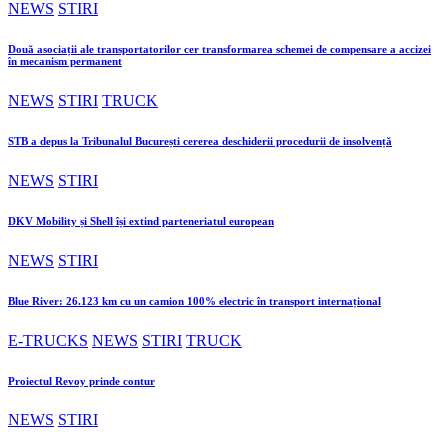
NEWS
STIRI
Două asociații ale transportatorilor cer transformarea schemei de compensare a accizei
în mecanism permanent
NEWS
STIRI
TRUCK
STB a depus la Tribunalul București cererea deschiderii procedurii de insolvență
NEWS
STIRI
DKV Mobility și Shell își extind parteneriatul european
NEWS
STIRI
Blue River: 26.123 km cu un camion 100% electric în transport internațional
E-TRUCKS
NEWS
STIRI
TRUCK
Proiectul Revoy prinde contur
NEWS
STIRI