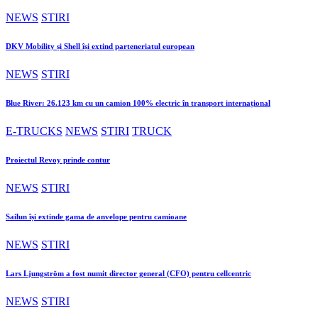
NEWS
STIRI
DKV Mobility și Shell își extind parteneriatul european
NEWS
STIRI
Blue River: 26.123 km cu un camion 100% electric în transport internațional
E-TRUCKS
NEWS
STIRI
TRUCK
Proiectul Revoy prinde contur
NEWS
STIRI
Sailun își extinde gama de anvelope pentru camioane
NEWS
STIRI
Lars Ljungström a fost numit director general (CFO) pentru cellcentric
NEWS
STIRI