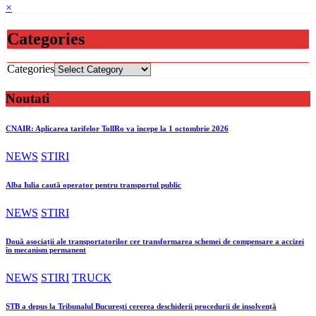
×
Categories
Categories
Noutati
CNAIR: Aplicarea tarifelor TollRo va începe la 1 octombrie 2026
NEWS
STIRI
Alba Iulia caută operator pentru transportul public
NEWS
STIRI
Două asociații ale transportatorilor cer transformarea schemei de compensare a accizei
în mecanism permanent
NEWS
STIRI
TRUCK
STB a depus la Tribunalul București cererea deschiderii procedurii de insolvență