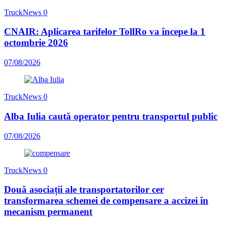
TruckNews
0
CNAIR: Aplicarea tarifelor TollRo va începe la 1
octombrie 2026
07/08/2026
TruckNews
0
Alba Iulia caută operator pentru transportul public
07/08/2026
TruckNews
0
Două asociații ale transportatorilor cer
transformarea schemei de compensare a accizei în
mecanism permanent