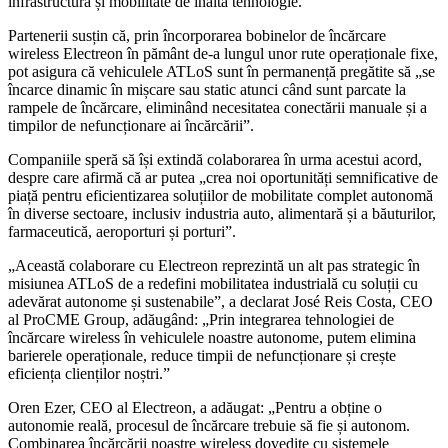
infrastructură și mobilitate de înaltă tehnologie.
Partenerii susțin că, prin încorporarea bobinelor de încărcare
wireless Electreon în pământ de-a lungul unor rute operaționale fixe,
pot asigura că vehiculele ATLoS sunt în permanență pregătite să „se
încarce dinamic în mișcare sau static atunci când sunt parcate la
rampele de încărcare, eliminând necesitatea conectării manuale și a
timpilor de nefuncționare ai încărcării”.
Companiile speră să își extindă colaborarea în urma acestui acord,
despre care afirmă că ar putea „crea noi oportunități semnificative de
piață pentru eficientizarea soluțiilor de mobilitate complet autonomă
în diverse sectoare, inclusiv industria auto, alimentară și a băuturilor,
farmaceutică, aeroporturi și porturi”.
„Această colaborare cu Electreon reprezintă un alt pas strategic în
misiunea ATLoS de a redefini mobilitatea industrială cu soluții cu
adevărat autonome și sustenabile”, a declarat José Reis Costa, CEO
al ProCME Group, adăugând: „Prin integrarea tehnologiei de
încărcare wireless în vehiculele noastre autonome, putem elimina
barierele operaționale, reduce timpii de nefuncționare și crește
eficiența clienților noștri.”
Oren Ezer, CEO al Electreon, a adăugat: „Pentru a obține o
autonomie reală, procesul de încărcare trebuie să fie și autonom.
Combinarea încărcării noastre wireless dovedite cu sistemele