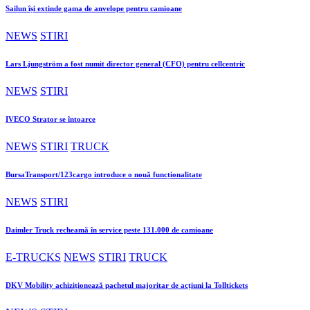
Sailun își extinde gama de anvelope pentru camioane
NEWS
STIRI
Lars Ljungström a fost numit director general (CFO) pentru cellcentric
NEWS
STIRI
IVECO Strator se întoarce
NEWS
STIRI
TRUCK
BursaTransport/123cargo introduce o nouă funcționalitate
NEWS
STIRI
Daimler Truck recheamă în service peste 131.000 de camioane
E-TRUCKS
NEWS
STIRI
TRUCK
DKV Mobility achiziționează pachetul majoritar de acțiuni la Tolltickets