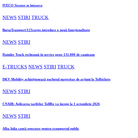
IVECO Strator se întoarce
NEWS
STIRI
TRUCK
BursaTransport/123cargo introduce o nouă funcționalitate
NEWS
STIRI
Daimler Truck recheamă în service peste 131.000 de camioane
E-TRUCKS
NEWS
STIRI
TRUCK
DKV Mobility achiziționează pachetul majoritar de acțiuni la Tolltickets
NEWS
STIRI
CNAIR: Aplicarea tarifelor TollRo va începe la 1 octombrie 2026
NEWS
STIRI
Alba Iulia caută operator pentru transportul public