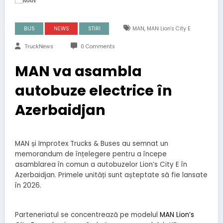
,
BUS
NEWS
STIRI
MAN
MAN Lion's City E
TruckNews
0 Comments
MAN va asambla
autobuze electrice în
Azerbaidjan
MAN și Improtex Trucks & Buses au semnat un
memorandum de înțelegere pentru a începe
asamblarea în comun a autobuzelor Lion’s City E în
Azerbaidjan. Primele unități sunt așteptate să fie lansate
în 2026.
Parteneriatul se concentrează pe modelul
MAN Lion’s