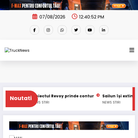
Skip
to
content
07/08/2026
12:40:53 PM
Proiectul Revoy prinde contur
Sailun își extinde gama de a
Noutati
NEWS
STIRI
NEWS
STIRI