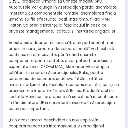
City E
, producția urmând să urmeze modelul xKD.
Autobuzele vor ajunge în Azerbaidjan parțial asamblate
împreună cu componentele rămase, asamblarea finală
urmând să fie efectuată local. Între timp, filiala MAN,
Traton, va oferi asistență la fața locului în ceea ce
privește managementul calității și instruirea angajaților.
Acesta este doar primul pas către un parteneriat mai
amplu în care „crearea de valoare locală” va fi extinsă
continuu; cu alte cuvinte, până când anumite
componente pentru autobuze vor putea fi produse și
expediate local. CEO-ul MAN, Alexander Vlaskamp, ​​a
călătorit în capitala Azerbaidjanului, Baku, pentru
ceremonia de semnare, unde s-a întâlnit atât cu
ministrul adjunct al afacerilor economice al țării, cât și cu
președintele Improtex Trucks & Buses. Producătorul cu
sediul la München își propune să se extindă în continuare
în țări din afara UE și consideră lansarea în Azerbaidjan
ca un pas important.
„Prin acest acord, deschidem un nou capitol în
cooperarea noastră internațională. Azerbaidjanul