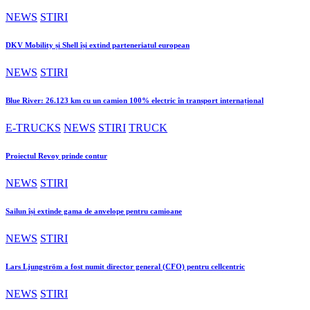
NEWS
STIRI
DKV Mobility și Shell își extind parteneriatul european
NEWS
STIRI
Blue River: 26.123 km cu un camion 100% electric în transport internațional
E-TRUCKS
NEWS
STIRI
TRUCK
Proiectul Revoy prinde contur
NEWS
STIRI
Sailun își extinde gama de anvelope pentru camioane
NEWS
STIRI
Lars Ljungström a fost numit director general (CFO) pentru cellcentric
NEWS
STIRI