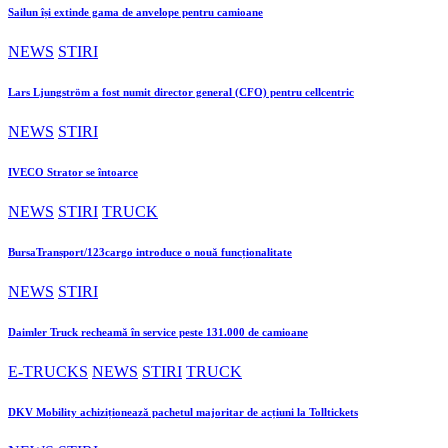
Sailun își extinde gama de anvelope pentru camioane
NEWS
STIRI
Lars Ljungström a fost numit director general (CFO) pentru cellcentric
NEWS
STIRI
IVECO Strator se întoarce
NEWS
STIRI
TRUCK
BursaTransport/123cargo introduce o nouă funcționalitate
NEWS
STIRI
Daimler Truck recheamă în service peste 131.000 de camioane
E-TRUCKS
NEWS
STIRI
TRUCK
DKV Mobility achiziționează pachetul majoritar de acțiuni la Tolltickets