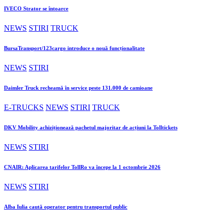
IVECO Strator se întoarce
NEWS
STIRI
TRUCK
BursaTransport/123cargo introduce o nouă funcționalitate
NEWS
STIRI
Daimler Truck recheamă în service peste 131.000 de camioane
E-TRUCKS
NEWS
STIRI
TRUCK
DKV Mobility achiziționează pachetul majoritar de acțiuni la Tolltickets
NEWS
STIRI
CNAIR: Aplicarea tarifelor TollRo va începe la 1 octombrie 2026
NEWS
STIRI
Alba Iulia caută operator pentru transportul public