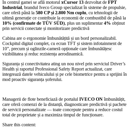
În centrul gamei se află motorul
xCursor 13
dezvoltat de
FPT
Industrial
, brandul Iveco Group specializat în sisteme de propulsie,
care oferă până la
580 CP și 2.800 Nm cuplu
, cu tehnologii de
ultimă generație ce contribuie la economii de combustibil de până la
10% (confirmate de TÜV SÜD)
, plus un suplimentar
4%
obținut
prin servicii conectate și monitorizare predictivă
Cabina are o ergonomie îmbunătățită și un bord personalizabil.
Cockpitul digital complet, cu ecran TFT și sistem infotainment de
10”, precum și oglinzile-cameră opționale care îmbunătățesc
vizibilitatea și reduc rezistența aerodinamică.
Siguranța și conectivitatea ating un nou nivel prin serviciul Driver’s
Health și raportul Professional Safety Report actualizat, care
integrează datele vehiculului și pe cele biometrice pentru a sprijini în
mod proactiv siguranța șoferului.
Managerii de flote beneficiază de portalul
IVECO ON
îmbunătățit,
care oferă comenzi de la distanță, diagnosticare predictivă și pachete
de servicii personalizate — toate concepute pentru a reduce costul
total de proprietate și a maximiza timpul de funcționare.
Share this content: