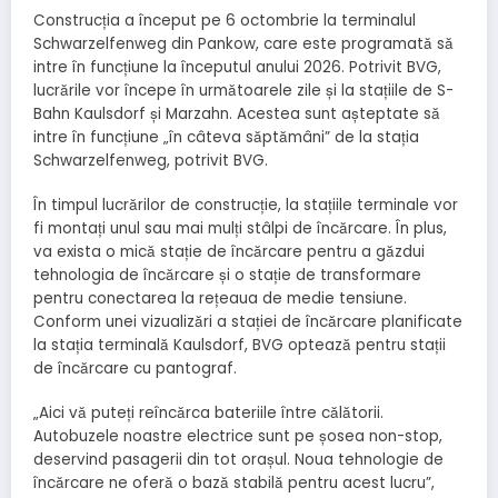
Construcția a început pe 6 octombrie la terminalul
Schwarzelfenweg din Pankow, care este programată să
intre în funcțiune la începutul anului 2026. Potrivit BVG,
lucrările vor începe în următoarele zile și la stațiile de S-
Bahn Kaulsdorf și Marzahn. Acestea sunt așteptate să
intre în funcțiune „în câteva săptămâni” de la stația
Schwarzelfenweg, potrivit BVG.
În timpul lucrărilor de construcție, la stațiile terminale vor
fi montați unul sau mai mulți stâlpi de încărcare. În plus,
va exista o mică stație de încărcare pentru a găzdui
tehnologia de încărcare și o stație de transformare
pentru conectarea la rețeaua de medie tensiune.
Conform unei vizualizări a stației de încărcare planificate
la stația terminală Kaulsdorf, BVG optează pentru stații
de încărcare cu pantograf.
„Aici vă puteți reîncărca bateriile între călătorii.
Autobuzele noastre electrice sunt pe șosea non-stop,
deservind pasagerii din tot orașul. Noua tehnologie de
încărcare ne oferă o bază stabilă pentru acest lucru”,