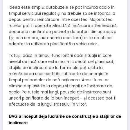
Ideea este simplă: autobuzele se pot încărca acolo în
timpul serviciului regulat și nu trebuie să se întoarcă la
depou pentru reîncărcare între acestea. Majoritatea
rutelor pot fi operate zilnic fără încărcare intermediară,
deoarece numărul de pachete de baterii din autobuze
(și, prin urmare, autonomia acestora) este de obicei
adaptat la utilizarea planificată a vehiculelor.
Totuși, dacă în timpul funcționării apar situații în care
nivelul de încărcare este mai mic decât cel planificat,
stațiile de încărcare de la terminale pot ajuta la
reîncărcarea unei cantități suficiente de energie în
timpul perioadelor de nefuncționare. Acest lucru ar
elimina deplasările la depou și timpii de încărcare de
acolo. Pe rutele mai lungi, pauzele de încărcare sunt
uneori planificate de la bun început – și acestea pot fi
efectuate de-a lungul traseului în viitor.
BVG a început deja lucrările de construcție a stațiilor de
încărcare