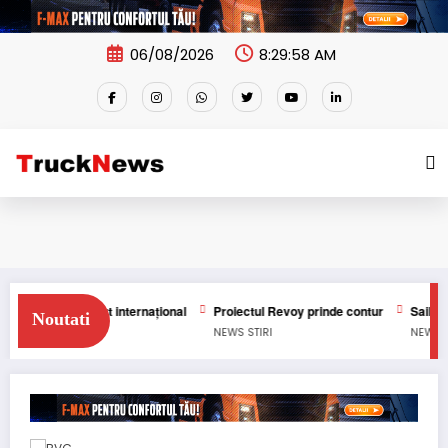
Skip
to
content
06/08/2026
8:29:59 AM
 transport internațional
Proiectul Revoy prinde contur
Sailun își exti
Noutati
NEWS
STIRI
NEWS
STIRI