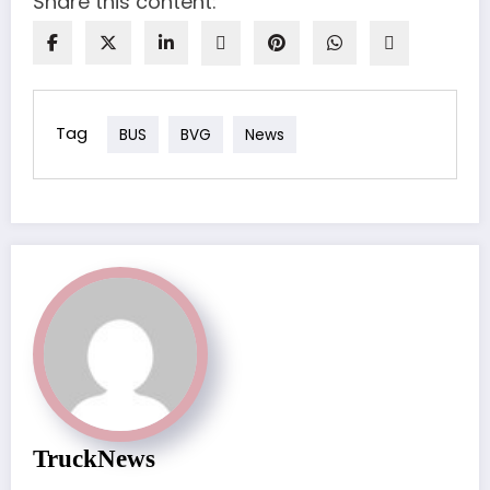
Share this content:
Tag
BUS
BVG
News
TruckNews