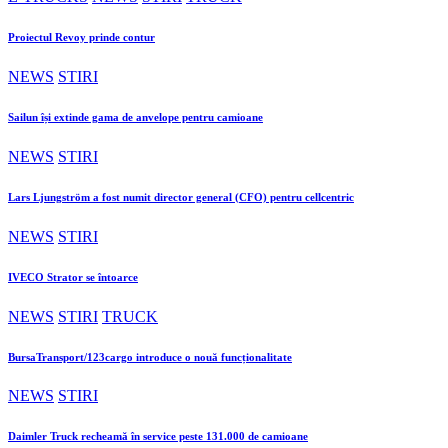
Proiectul Revoy prinde contur
NEWS
STIRI
Sailun își extinde gama de anvelope pentru camioane
NEWS
STIRI
Lars Ljungström a fost numit director general (CFO) pentru cellcentric
NEWS
STIRI
IVECO Strator se întoarce
NEWS
STIRI
TRUCK
BursaTransport/123cargo introduce o nouă funcționalitate
NEWS
STIRI
Daimler Truck recheamă în service peste 131.000 de camioane