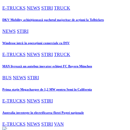
E-TRUCKS
NEWS
STIRI
TRUCK
DKV Mobility achiziționează pachetul majoritar de acțiuni la Tolltickets
NEWS
STIRI
Windrose intră în operațiuni comerciale cu DSV
E-TRUCKS
NEWS
STIRI
TRUCK
MAN livrează un autobuz inovator echipei FC Bayern München
BUS
NEWS
STIRI
Prima stație Megacharger de 1,2 MW pentru Semi în California
E-TRUCKS
NEWS
STIRI
Australia investește în electrificarea flotei Poștei naționale
E-TRUCKS
NEWS
STIRI
VAN