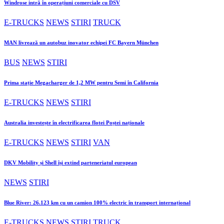
Windrose intră în operațiuni comerciale cu DSV
E-TRUCKS
NEWS
STIRI
TRUCK
MAN livrează un autobuz inovator echipei FC Bayern München
BUS
NEWS
STIRI
Prima stație Megacharger de 1,2 MW pentru Semi în California
E-TRUCKS
NEWS
STIRI
Australia investește în electrificarea flotei Poștei naționale
E-TRUCKS
NEWS
STIRI
VAN
DKV Mobility și Shell își extind parteneriatul european
NEWS
STIRI
Blue River: 26.123 km cu un camion 100% electric în transport internațional
E-TRUCKS
NEWS
STIRI
TRUCK