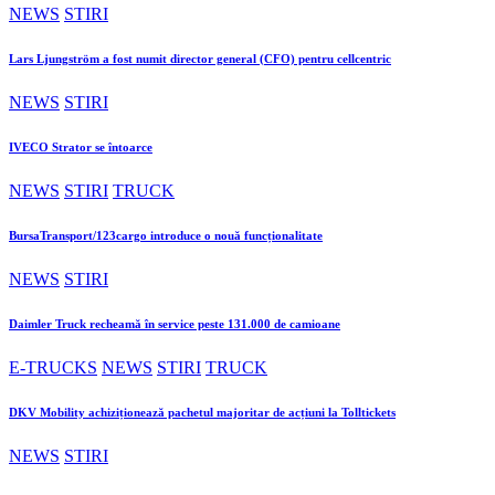
NEWS
STIRI
Lars Ljungström a fost numit director general (CFO) pentru cellcentric
NEWS
STIRI
IVECO Strator se întoarce
NEWS
STIRI
TRUCK
BursaTransport/123cargo introduce o nouă funcționalitate
NEWS
STIRI
Daimler Truck recheamă în service peste 131.000 de camioane
E-TRUCKS
NEWS
STIRI
TRUCK
DKV Mobility achiziționează pachetul majoritar de acțiuni la Tolltickets
NEWS
STIRI