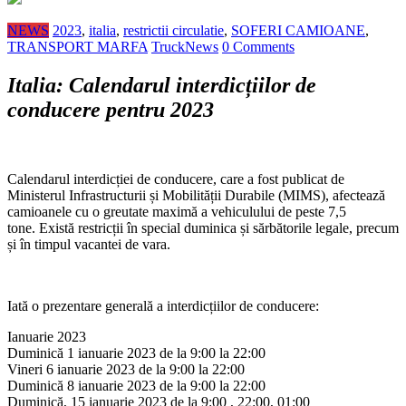
NEWS
2023
,
italia
,
restrictii circulatie
,
SOFERI CAMIOANE
,
TRANSPORT MARFA
TruckNews
0 Comments
Italia: Calendarul interdicțiilor de
conducere pentru 2023
Calendarul interdicției de conducere, care a fost publicat de
Ministerul Infrastructurii și Mobilității Durabile (MIMS), afectează
camioanele cu o greutate maximă a vehiculului de peste 7,5
tone. Există restricții în special duminica și sărbătorile legale, precum
și în timpul vacantei de vara.
Iată o prezentare generală a interdicțiilor de conducere:
Ianuarie 2023
Duminică 1 ianuarie 2023 de la 9:00 la 22:00
Vineri 6 ianuarie 2023 de la 9:00 la 22:00
Duminică 8 ianuarie 2023 de la 9:00 la 22:00
Duminică, 15 ianuarie 2023 de la 9:00 , 22:00, 01:00