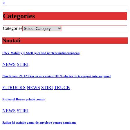
×
Categories
Categories
Noutati
DKV Mobility și Shell își extind parteneriatul european
NEWS
STIRI
Blue River: 26.123 km cu un camion 100% electric în transport internațional
E-TRUCKS
NEWS
STIRI
TRUCK
Proiectul Revoy prinde contur
NEWS
STIRI
Sailun își extinde gama de anvelope pentru camioane