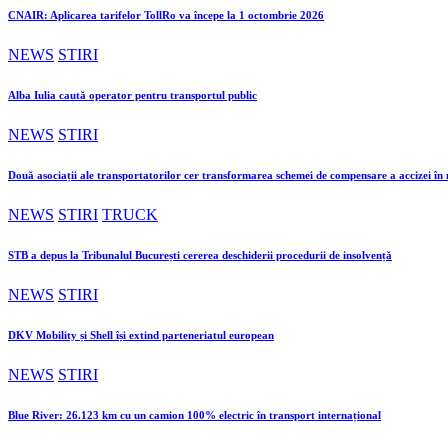
CNAIR: Aplicarea tarifelor TollRo va începe la 1 octombrie 2026
NEWS
STIRI
Alba Iulia caută operator pentru transportul public
NEWS
STIRI
Două asociații ale transportatorilor cer transformarea schemei de compensare a accizei î
NEWS
STIRI
TRUCK
STB a depus la Tribunalul București cererea deschiderii procedurii de insolvență
NEWS
STIRI
DKV Mobility și Shell își extind parteneriatul european
NEWS
STIRI
Blue River: 26.123 km cu un camion 100% electric în transport internațional