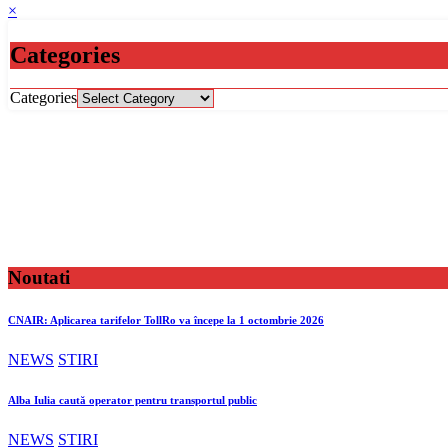
×
Categories
Categories
Noutati
CNAIR: Aplicarea tarifelor TollRo va începe la 1 octombrie 2026
NEWS
STIRI
Alba Iulia caută operator pentru transportul public
NEWS
STIRI