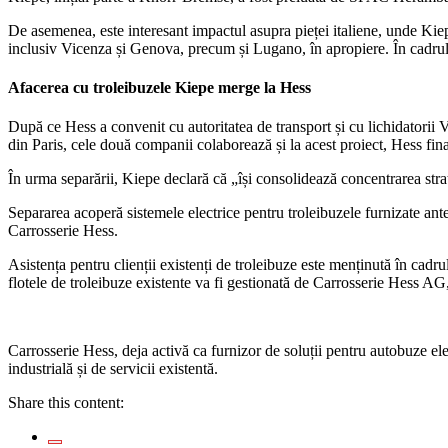
De asemenea, este interesant impactul asupra pieței italiene, unde Kiepe
inclusiv Vicenza și Genova, precum și Lugano, în apropiere. În cadrul n
Afacerea cu troleibuzele Kiepe merge la Hess
După ce Hess a convenit cu autoritatea de transport și cu lichidatorii 
din Paris, cele două companii colaborează și la acest proiect, Hess fina
În urma separării, Kiepe declară că „își consolidează concentrarea strat
Separarea acoperă sistemele electrice pentru troleibuzele furnizate ante
Carrosserie Hess.
Asistența pentru clienții existenți de troleibuze este menținută în cadru
flotele de troleibuze existente va fi gestionată de Carrosserie Hess AG
Carrosserie Hess, deja activă ca furnizor de soluții pentru autobuze elec
industrială și de servicii existentă.
Share this content: