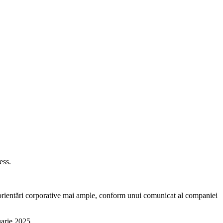
ess.
i reorientări corporative mai ample, conform unui comunicat al companiei
uarie 2025.