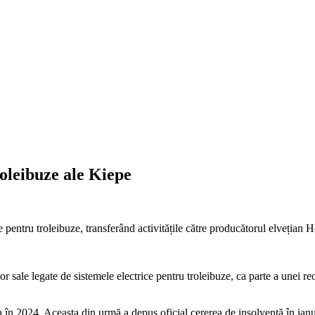
roleibuze ale Kiepe
ce pentru troleibuze, transferând activitățile către producătorul elvețian H
ilor sale legate de sistemele electrice pentru troleibuze, ca parte a une
în 2024. Aceasta din urmă a depus oficial cererea de insolvență în ian