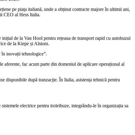
iene pe piața italiană, unde a obținut contracte majore în ultimii ani,
it CEO al Hess Italia.
e inițial de la Van Hool pentru rețeaua de transport rapid cu autobuzul
rice de la Kiepe și Alstom.
 în inovații tehnologice”.
ile aferente, fac acum parte din domeniul de aplicare operațional al
ne disponibile după tranzacție. În Italia, asistența tehnică pentru
e sistemele electrice pentru troleibuze, integrându-le în organizația sa