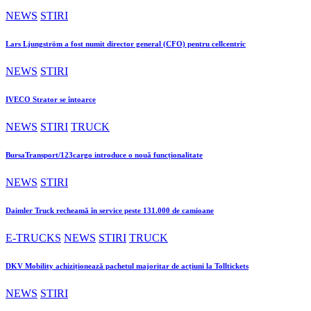
NEWS
STIRI
Lars Ljungström a fost numit director general (CFO) pentru cellcentric
NEWS
STIRI
IVECO Strator se întoarce
NEWS
STIRI
TRUCK
BursaTransport/123cargo introduce o nouă funcționalitate
NEWS
STIRI
Daimler Truck recheamă în service peste 131.000 de camioane
E-TRUCKS
NEWS
STIRI
TRUCK
DKV Mobility achiziționează pachetul majoritar de acțiuni la Tolltickets
NEWS
STIRI