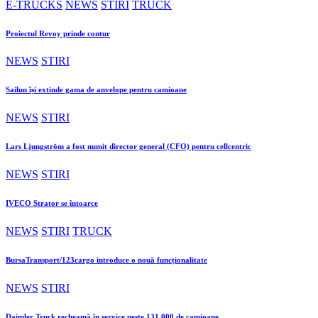
E-TRUCKS
NEWS
STIRI
TRUCK
Proiectul Revoy prinde contur
NEWS
STIRI
Sailun își extinde gama de anvelope pentru camioane
NEWS
STIRI
Lars Ljungström a fost numit director general (CFO) pentru cellcentric
NEWS
STIRI
IVECO Strator se întoarce
NEWS
STIRI
TRUCK
BursaTransport/123cargo introduce o nouă funcționalitate
NEWS
STIRI
Daimler Truck recheamă în service peste 131.000 de camioane