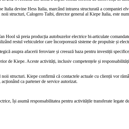
 Italia devine Hess Italia, marcând intrarea structurată a companiei elveț
oii structuri, Calogero Taibi, director general al Kiepe Italia, este num
Van Hool să preia producția autobuzelor electrice bi-articulate comandat
lizând restul vehiculelor care încorporează sisteme de propulsie și elect
egică asupra afacerii feroviare și creează baza pentru investiții specifice
rior de Kiepe. Aceste activități, inclusiv competențele și responsabilităț
l noii structuri. Kiepe confirmă că contactele actuale cu clienții vor rămâ
, acționând ca partener de service autorizat.
trice, își asumă responsabilitatea pentru activitățile transferate legate d