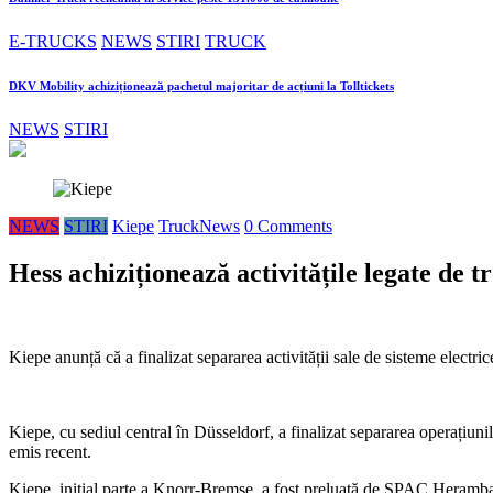
E-TRUCKS
NEWS
STIRI
TRUCK
DKV Mobility achiziționează pachetul majoritar de acțiuni la Tolltickets
NEWS
STIRI
NEWS
STIRI
Kiepe
TruckNews
0 Comments
Hess achiziționează activitățile legate de t
Kiepe anunță că a finalizat separarea activității sale de sisteme electri
Kiepe, cu sediul central în Düsseldorf, a finalizat separarea operațiun
emis recent.
Kiepe, inițial parte a Knorr-Bremse, a fost preluată de SPAC Heramba 