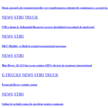
Două asociații ale transportatorilor cer transformarea schemei de compensare a accizei î
NEWS
STIRI
TRUCK
STB a depus la Tribunalul București cererea deschiderii procedurii de insolvență
NEWS
STIRI
DKV Mobility și Shell își extind parteneriatul european
NEWS
STIRI
Blue River: 26.123 km cu un camion 100% electric în transport internațional
E-TRUCKS
NEWS
STIRI
TRUCK
Proiectul Revoy prinde contur
NEWS
STIRI
Sailun își extinde gama de anvelope pentru camioane