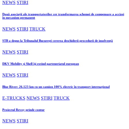
NEWS
STIRI
Două asociații ale transportatorilor cer transformarea schemei de compensare a accizei
în mecanism permanent
NEWS
STIRI
TRUCK
STB a depus la Tribunalul București cererea deschiderii procedurii de insolvență
NEWS
STIRI
DKV Mobility și Shell își extind parteneriatul european
NEWS
STIRI
Blue River: 26.123 km cu un camion 100% electric în transport internațional
E-TRUCKS
NEWS
STIRI
TRUCK
Proiectul Revoy prinde contur
NEWS
STIRI