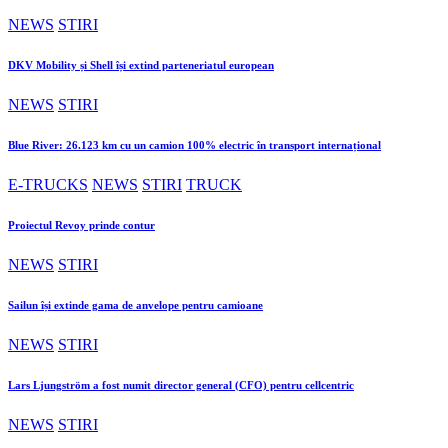
NEWS
STIRI
DKV Mobility și Shell își extind parteneriatul european
NEWS
STIRI
Blue River: 26.123 km cu un camion 100% electric în transport internațional
E-TRUCKS
NEWS
STIRI
TRUCK
Proiectul Revoy prinde contur
NEWS
STIRI
Sailun își extinde gama de anvelope pentru camioane
NEWS
STIRI
Lars Ljungström a fost numit director general (CFO) pentru cellcentric
NEWS
STIRI