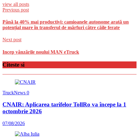
view all posts
Previous post
Până la 40% mai productivi: camioanele autonome arată un
potențial mare în transferul de mărfuri către căile ferate
Next post
Incep vânzările noului MAN eTruck
Citeste si
TruckNews
0
CNAIR: Aplicarea tarifelor TollRo va începe la 1
octombrie 2026
07/08/2026