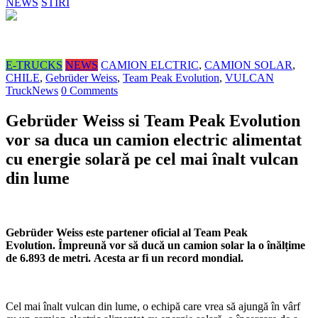
NEWS
STIRI
E-TRUCKS
NEWS
CAMION ELCTRIC
,
CAMION SOLAR
,
CHILE
,
Gebrüder Weiss
,
Team Peak Evolution
,
VULCAN
TruckNews
0 Comments
Gebrüder Weiss si Team Peak Evolution
vor sa duca un camion electric alimentat
cu energie solară pe cel mai înalt vulcan
din lume
Gebrüder Weiss este partener oficial al Team Peak
Evolution. Împreună vor să ducă un camion solar la o înălțime
de 6.893 de metri. Acesta ar fi un record mondial.
Cel mai înalt vulcan din lume, o echipă care vrea să ajungă în vârf