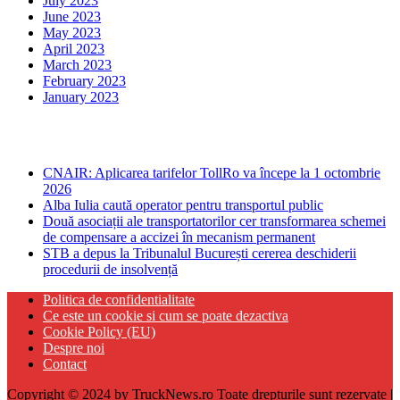
July 2023
June 2023
May 2023
April 2023
March 2023
February 2023
January 2023
Ultima ora
CNAIR: Aplicarea tarifelor TollRo va începe la 1 octombrie
2026
Alba Iulia caută operator pentru transportul public
Două asociații ale transportatorilor cer transformarea schemei
de compensare a accizei în mecanism permanent
STB a depus la Tribunalul București cererea deschiderii
procedurii de insolvență
Politica de confidentialitate
Ce este un cookie si cum se poate dezactiva
Cookie Policy (EU)
Despre noi
Contact
Copyright © 2024 by TruckNews.ro Toate drepturile sunt rezervate |