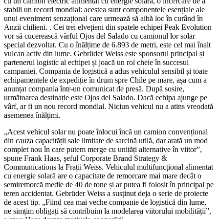
cu un camion electric alimentat cu energie solară, o încercare de a
stabili un record mondial: acestea sunt componentele esențiale ale
unui eveniment senzațional care urmează să aibă loc în curând în
Anzii chilieni. . Cei trei elvețieni din spatele echipei Peak Evolution
vor să cucerească vârful Ojos del Salado cu camionul lor solar
special dezvoltat. Cu o înălțime de 6.893 de metri, este cel mai înalt
vulcan activ din lume. Gebrüder Weiss este sponsorul principal și
partenerul logistic al echipei și joacă un rol cheie în succesul
campaniei. Compania de logistică a adus vehiculul sensibil și toate
echipamentele de expediție în drum spre Chile pe mare, așa cum a
anunțat compania într-un comunicat de presă. După sosire,
următoarea destinație este Ojos del Salado. Dacă echipa ajunge pe
vârf, ar fi un nou record mondial. Niciun vehicul nu a atins vreodată
asemenea înălțimi.
„Acest vehicul solar nu poate înlocui încă un camion convențional
din cauza capacității sale limitate de sarcină utilă, dar arată un mod
complet nou în care putem merge cu unități alternative în viitor”,
spune Frank Haas, șeful Corporate Brand Strategy &
Communications la Frații Weiss. Vehiculul multifuncțional alimentat
cu energie solară are o capacitate de remorcare mai mare decât o
semiremorcă medie de 40 de tone și ar putea fi folosit în principal pe
teren accidentat. Gebrüder Weiss a susținut deja o serie de proiecte
de acest tip. „Fiind cea mai veche companie de logistică din lume,
ne simțim obligați să contribuim la modelarea viitorului mobilității”,