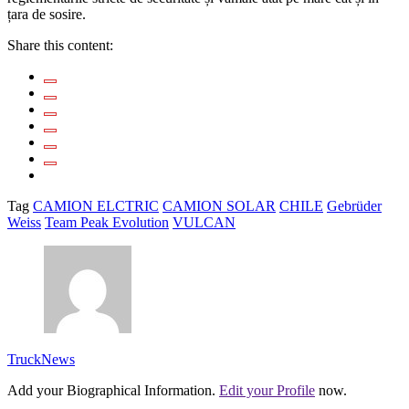
țara de sosire.
Share this content:
Tag
CAMION ELCTRIC
CAMION SOLAR
CHILE
Gebrüder
Weiss
Team Peak Evolution
VULCAN
TruckNews
Add your Biographical Information.
Edit your Profile
now.