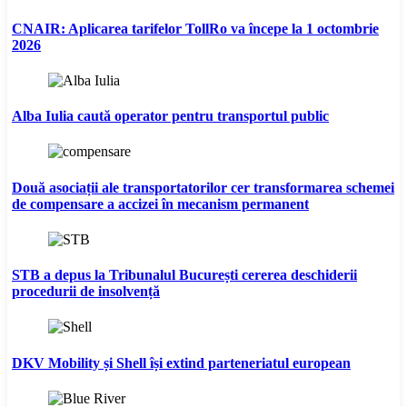
CNAIR: Aplicarea tarifelor TollRo va începe la 1 octombrie
2026
Alba Iulia caută operator pentru transportul public
Două asociații ale transportatorilor cer transformarea schemei
de compensare a accizei în mecanism permanent
STB a depus la Tribunalul București cererea deschiderii
procedurii de insolvență
DKV Mobility și Shell își extind parteneriatul european