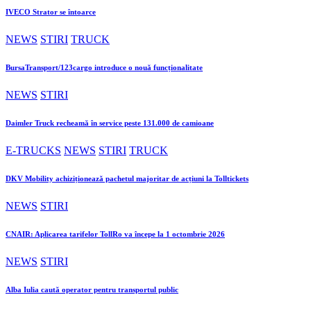
IVECO Strator se întoarce
NEWS
STIRI
TRUCK
BursaTransport/123cargo introduce o nouă funcționalitate
NEWS
STIRI
Daimler Truck recheamă în service peste 131.000 de camioane
E-TRUCKS
NEWS
STIRI
TRUCK
DKV Mobility achiziționează pachetul majoritar de acțiuni la Tolltickets
NEWS
STIRI
CNAIR: Aplicarea tarifelor TollRo va începe la 1 octombrie 2026
NEWS
STIRI
Alba Iulia caută operator pentru transportul public