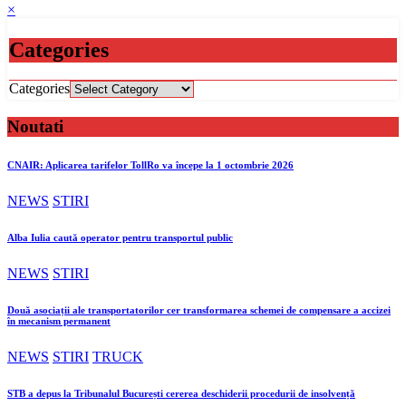
×
Categories
Categories
Noutati
CNAIR: Aplicarea tarifelor TollRo va începe la 1 octombrie 2026
NEWS
STIRI
Alba Iulia caută operator pentru transportul public
NEWS
STIRI
Două asociații ale transportatorilor cer transformarea schemei de compensare a accizei
în mecanism permanent
NEWS
STIRI
TRUCK
STB a depus la Tribunalul București cererea deschiderii procedurii de insolvență