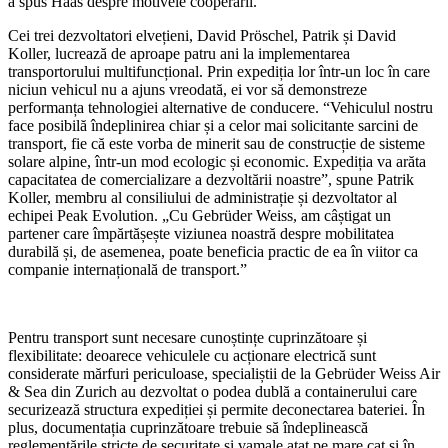
a spus Haas despre motivele cooperării.
Cei trei dezvoltatori elvețieni, David Pröschel, Patrik și David
Koller, lucrează de aproape patru ani la implementarea
transportorului multifuncțional. Prin expediția lor într-un loc în care
niciun vehicul nu a ajuns vreodată, ei vor să demonstreze
performanța tehnologiei alternative de conducere. “Vehiculul nostru
face posibilă îndeplinirea chiar și a celor mai solicitante sarcini de
transport, fie că este vorba de minerit sau de construcție de sisteme
solare alpine, într-un mod ecologic și economic. Expediția va arăta
capacitatea de comercializare a dezvoltării noastre”, spune Patrik
Koller, membru al consiliului de administrație și dezvoltator al
echipei Peak Evolution. „Cu Gebrüder Weiss, am câștigat un
partener care împărtășește viziunea noastră despre mobilitatea
durabilă și, de asemenea, poate beneficia practic de ea în viitor ca
companie internațională de transport.”
Pentru transport sunt necesare cunoștințe cuprinzătoare și
flexibilitate: deoarece vehiculele cu acționare electrică sunt
considerate mărfuri periculoase, specialiștii de la Gebrüder Weiss Air
& Sea din Zurich au dezvoltat o podea dublă a containerului care
securizează structura expediției și permite deconectarea bateriei. În
plus, documentația cuprinzătoare trebuie să îndeplinească
reglementările stricte de securitate și vamale atat pe mare cat și în