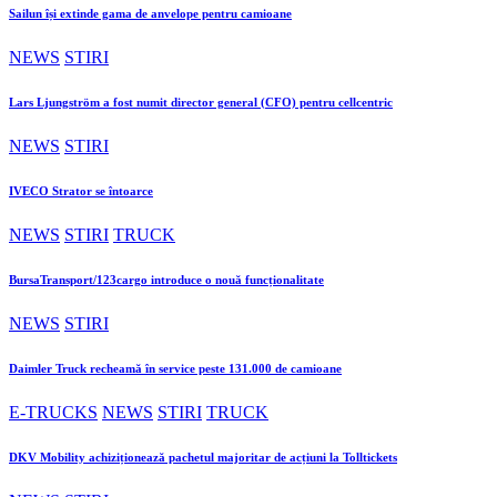
Sailun își extinde gama de anvelope pentru camioane
NEWS
STIRI
Lars Ljungström a fost numit director general (CFO) pentru cellcentric
NEWS
STIRI
IVECO Strator se întoarce
NEWS
STIRI
TRUCK
BursaTransport/123cargo introduce o nouă funcționalitate
NEWS
STIRI
Daimler Truck recheamă în service peste 131.000 de camioane
E-TRUCKS
NEWS
STIRI
TRUCK
DKV Mobility achiziționează pachetul majoritar de acțiuni la Tolltickets