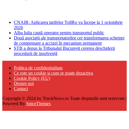
Ultima ora
CNAIR: Aplicarea tarifelor TollRo va începe la 1 octombrie
2026
Alba Iulia caută operator pentru transportul public
Două asociații ale transportatorilor cer transformarea schemei
de compensare a accizei în mecanism permanent
STB a depus la Tribunalul București cererea deschiderii
procedurii de insolvență
Politica de confidentialitate
Ce este un cookie si cum se poate dezactiva
Cookie Policy (EU)
Despre noi
Contact
Copyright © 2024 by TruckNews.ro Toate drepturile sunt rezervate |
Powered By
SpiceThemes