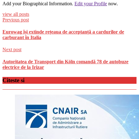
Add your Biographical Information.
Edit your Profile
now.
view all posts
Previous post
Eurowag își extinde rețeaua de acceptanță a cardurilor de
carburant în Italia
Next post
Autoritatea de Transport din Köln comandă 78 de autobuze
electrice de la Irizar
Citeste si