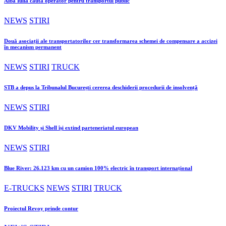
Alba Iulia caută operator pentru transportul public
NEWS
STIRI
Două asociații ale transportatorilor cer transformarea schemei de compensare a accizei
în mecanism permanent
NEWS
STIRI
TRUCK
STB a depus la Tribunalul București cererea deschiderii procedurii de insolvență
NEWS
STIRI
DKV Mobility și Shell își extind parteneriatul european
NEWS
STIRI
Blue River: 26.123 km cu un camion 100% electric în transport internațional
E-TRUCKS
NEWS
STIRI
TRUCK
Proiectul Revoy prinde contur