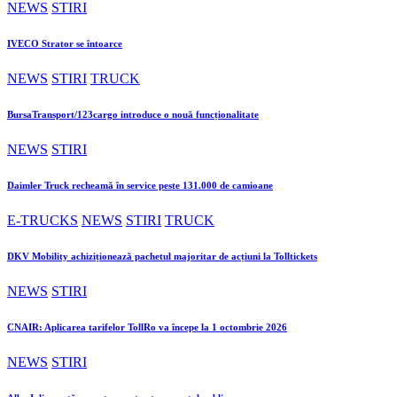
NEWS
STIRI
IVECO Strator se întoarce
NEWS
STIRI
TRUCK
BursaTransport/123cargo introduce o nouă funcționalitate
NEWS
STIRI
Daimler Truck recheamă în service peste 131.000 de camioane
E-TRUCKS
NEWS
STIRI
TRUCK
DKV Mobility achiziționează pachetul majoritar de acțiuni la Tolltickets
NEWS
STIRI
CNAIR: Aplicarea tarifelor TollRo va începe la 1 octombrie 2026
NEWS
STIRI