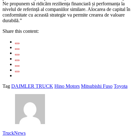
Ne propunem să ridicăm reziliența financiară și performanța la
nivelul de referință al companiilor similare. Alocarea de capital în
conformitate cu această strategie va permite crearea de valoare
durabilă.”
Share this content:
Tag
DAIMLER TRUCK
Hino Motors
Mitsubishi Fuso
Toyota
TruckNews