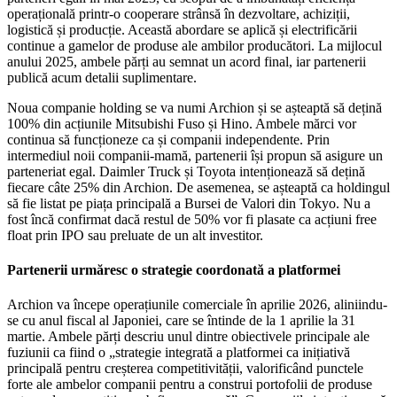
operațională printr-o cooperare strânsă în dezvoltare, achiziții,
logistică și producție. Această abordare se aplică și electrificării
continue a gamelor de produse ale ambilor producători. La mijlocul
anului 2025, ambele părți au semnat un acord final, iar partenerii
publică acum detalii suplimentare.
Noua companie holding se va numi Archion și se așteaptă să dețină
100% din acțiunile Mitsubishi Fuso și Hino. Ambele mărci vor
continua să funcționeze ca și companii independente. Prin
intermediul noii companii-mamă, partenerii își propun să asigure un
parteneriat egal. Daimler Truck și Toyota intenționează să dețină
fiecare câte 25% din Archion. De asemenea, se așteaptă ca holdingul
să fie listat pe piața principală a Bursei de Valori din Tokyo. Nu a
fost încă confirmat dacă restul de 50% vor fi plasate ca acțiuni free
float prin IPO sau preluate de un alt investitor.
Partenerii urmăresc o strategie coordonată a platformei
Archion va începe operațiunile comerciale în aprilie 2026, aliniindu-
se cu anul fiscal al Japoniei, care se întinde de la 1 aprilie la 31
martie. Ambele părți descriu unul dintre obiectivele principale ale
fuziunii ca fiind o „strategie integrată a platformei ca inițiativă
principală pentru creșterea competitivității, valorificând punctele
forte ale ambelor companii pentru a construi portofolii de produse