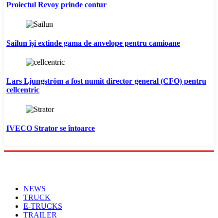
Proiectul Revoy prinde contur
Sailun își extinde gama de anvelope pentru camioane
Lars Ljungström a fost numit director general (CFO) pentru
cellcentric
IVECO Strator se întoarce
Menu
NEWS
TRUCK
E-TRUCKS
TRAILER