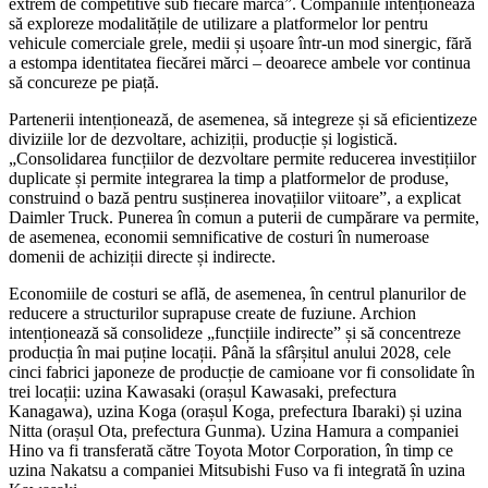
extrem de competitive sub fiecare marcă”. Companiile intenționează
să exploreze modalitățile de utilizare a platformelor lor pentru
vehicule comerciale grele, medii și ușoare într-un mod sinergic, fără
a estompa identitatea fiecărei mărci – deoarece ambele vor continua
să concureze pe piață.
Partenerii intenționează, de asemenea, să integreze și să eficientizeze
diviziile lor de dezvoltare, achiziții, producție și logistică.
„Consolidarea funcțiilor de dezvoltare permite reducerea investițiilor
duplicate și permite integrarea la timp a platformelor de produse,
construind o bază pentru susținerea inovațiilor viitoare”, a explicat
Daimler Truck. Punerea în comun a puterii de cumpărare va permite,
de asemenea, economii semnificative de costuri în numeroase
domenii de achiziții directe și indirecte.
Economiile de costuri se află, de asemenea, în centrul planurilor de
reducere a structurilor suprapuse create de fuziune. Archion
intenționează să consolideze „funcțiile indirecte” și să concentreze
producția în mai puține locații. Până la sfârșitul anului 2028, cele
cinci fabrici japoneze de producție de camioane vor fi consolidate în
trei locații: uzina Kawasaki (orașul Kawasaki, prefectura
Kanagawa), uzina Koga (orașul Koga, prefectura Ibaraki) și uzina
Nitta (orașul Ota, prefectura Gunma). Uzina Hamura a companiei
Hino va fi transferată către Toyota Motor Corporation, în timp ce
uzina Nakatsu a companiei Mitsubishi Fuso va fi integrată în uzina