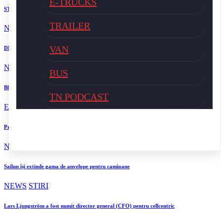
E-TRUCKS
STB a depus la Tribunalul București cererea deschiderii procedurii de insolvență
TRAILER
NEWS
STIRI
VAN
DKV Mobility și Shell își extind parteneriatul european
NEWS
STIRI
BUS
Blue River: 26.123 km cu un camion 100% electric în transport internațional
TN PODCAST
E-TRUCKS
NEWS
STIRI
TRUCK
Proiectul Revoy prinde contur
NEWS
STIRI
Sailun își extinde gama de anvelope pentru camioane
NEWS
STIRI
Lars Ljungström a fost numit director general (CFO) pentru cellcentric