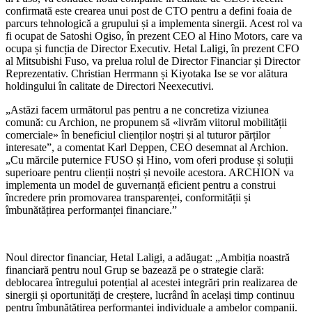
confirmată este crearea unui post de CTO pentru a defini foaia de
parcurs tehnologică a grupului și a implementa sinergii. Acest rol va
fi ocupat de Satoshi Ogiso, în prezent CEO al Hino Motors, care va
ocupa și funcția de Director Executiv. Hetal Laligi, în prezent CFO
al Mitsubishi Fuso, va prelua rolul de Director Financiar și Director
Reprezentativ. Christian Herrmann și Kiyotaka Ise se vor alătura
holdingului în calitate de Directori Neexecutivi.
„Astăzi facem următorul pas pentru a ne concretiza viziunea
comună: cu Archion, ne propunem să «livrăm viitorul mobilității
comerciale» în beneficiul clienților noștri și al tuturor părților
interesate”, a comentat Karl Deppen, CEO desemnat al Archion.
„Cu mărcile puternice FUSO și Hino, vom oferi produse și soluții
superioare pentru clienții noștri și nevoile acestora. ARCHION va
implementa un model de guvernanță eficient pentru a construi
încredere prin promovarea transparenței, conformității și
îmbunătățirea performanței financiare.”
Noul director financiar, Hetal Laligi, a adăugat: „Ambiția noastră
financiară pentru noul Grup se bazează pe o strategie clară:
deblocarea întregului potențial al acestei integrări prin realizarea de
sinergii și oportunități de creștere, lucrând în același timp continuu
pentru îmbunătățirea performanței individuale a ambelor companii.