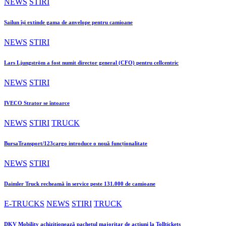
NEWS
STIRI
Sailun își extinde gama de anvelope pentru camioane
NEWS
STIRI
Lars Ljungström a fost numit director general (CFO) pentru cellcentric
NEWS
STIRI
IVECO Strator se întoarce
NEWS
STIRI
TRUCK
BursaTransport/123cargo introduce o nouă funcționalitate
NEWS
STIRI
Daimler Truck recheamă în service peste 131.000 de camioane
E-TRUCKS
NEWS
STIRI
TRUCK
DKV Mobility achiziționează pachetul majoritar de acțiuni la Tolltickets