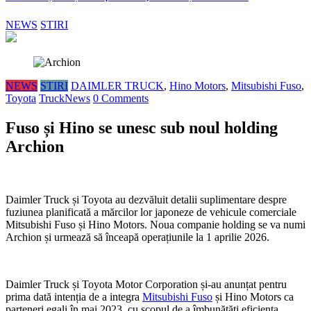
NEWS
STIRI
NEWS
STIRI
DAIMLER TRUCK
,
Hino Motors
,
Mitsubishi Fuso
,
Toyota
TruckNews
0 Comments
Fuso și Hino se unesc sub noul holding
Archion
Daimler Truck și Toyota au dezvăluit detalii suplimentare despre
fuziunea planificată a mărcilor lor japoneze de vehicule comerciale
Mitsubishi Fuso și Hino Motors. Noua companie holding se va numi
Archion și urmează să înceapă operațiunile la 1 aprilie 2026.
Daimler Truck și Toyota Motor Corporation și-au anunțat pentru
prima dată intenția de a integra
Mitsubishi Fuso
și Hino Motors ca
parteneri egali în mai 2023, cu scopul de a îmbunătăți eficiența