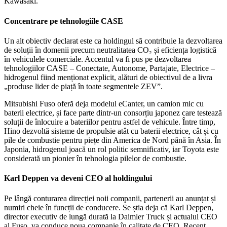
Kawasaki.
Concentrare pe tehnologiile CASE
Un alt obiectiv declarat este ca holdingul să contribuie la dezvoltarea
de soluții în domenii precum neutralitatea CO₂ și eficiența logistică
în vehiculele comerciale. Accentul va fi pus pe dezvoltarea
tehnologiilor CASE – Conectate, Autonome, Partajate, Electrice –
hidrogenul fiind menționat explicit, alături de obiectivul de a livra
„produse lider de piață în toate segmentele ZEV”.
Mitsubishi Fuso oferă deja modelul eCanter, un camion mic cu
baterii electrice, și face parte dintr-un consorțiu japonez care testează
soluții de înlocuire a bateriilor pentru astfel de vehicule. Între timp,
Hino dezvoltă sisteme de propulsie atât cu baterii electrice, cât și cu
pile de combustie pentru piețe din America de Nord până în Asia. În
Japonia, hidrogenul joacă un rol politic semnificativ, iar Toyota este
considerată un pionier în tehnologia pilelor de combustie.
Karl Deppen va deveni CEO al holdingului
Pe lângă conturarea direcției noii companii, partenerii au anunțat și
numiri cheie în funcții de conducere. Se știa deja că Karl Deppen,
director executiv de lungă durată la Daimler Truck și actualul CEO
al Fuso, va conduce noua companie în calitate de CEO. Recent