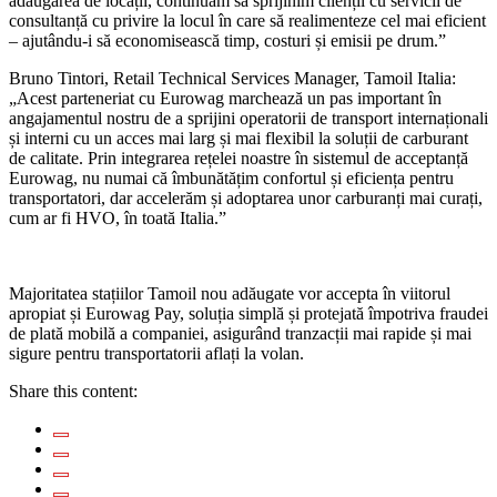
adăugarea de locații, continuăm să sprijinim clienții cu servicii de
consultanță cu privire la locul în care să realimenteze cel mai eficient
– ajutându-i să economisească timp, costuri și emisii pe drum.”
Bruno Tintori, Retail Technical Services Manager, Tamoil Italia:
„Acest parteneriat cu Eurowag marchează un pas important în
angajamentul nostru de a sprijini operatorii de transport internaționali
și interni cu un acces mai larg și mai flexibil la soluții de carburant
de calitate. Prin integrarea rețelei noastre în sistemul de acceptanță
Eurowag, nu numai că îmbunătățim confortul și eficiența pentru
transportatori, dar accelerăm și adoptarea unor carburanți mai curați,
cum ar fi HVO, în toată Italia.”
Majoritatea stațiilor Tamoil nou adăugate vor accepta în viitorul
apropiat și Eurowag Pay, soluția simplă și protejată împotriva fraudei
de plată mobilă a companiei, asigurând tranzacții mai rapide și mai
sigure pentru transportatorii aflați la volan.
Share this content: