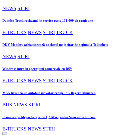
NEWS
STIRI
Daimler Truck recheamă în service peste 131.000 de camioane
E-TRUCKS
NEWS
STIRI
TRUCK
DKV Mobility achiziționează pachetul majoritar de acțiuni la Tolltickets
NEWS
STIRI
Windrose intră în operațiuni comerciale cu DSV
E-TRUCKS
NEWS
STIRI
TRUCK
MAN livrează un autobuz inovator echipei FC Bayern München
BUS
NEWS
STIRI
Prima stație Megacharger de 1,2 MW pentru Semi în California
E-TRUCKS
NEWS
STIRI