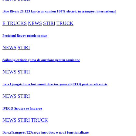
Blue River: 26.123 km cu un camion 100% electric în transport internațional
E-TRUCKS
NEWS
STIRI
TRUCK
Proiectul Revoy prinde contur
NEWS
STIRI
Sailun își extinde gama de anvelope pentru camioane
NEWS
STIRI
Lars Ljungström a fost numit director general (CFO) pentru cellcentric
NEWS
STIRI
IVECO Strator se întoarce
NEWS
STIRI
TRUCK
BursaTransport/123cargo introduce o nouă funcționalitate