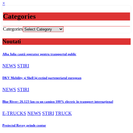
×
Categories
Categories
Noutati
Alba Iulia caută operator pentru transportul public
NEWS
STIRI
DKV Mobility și Shell își extind parteneriatul european
NEWS
STIRI
Blue River: 26.123 km cu un camion 100% electric în transport internațional
E-TRUCKS
NEWS
STIRI
TRUCK
Proiectul Revoy prinde contur