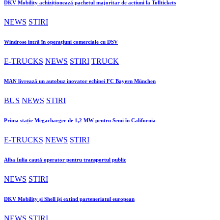
DKV Mobility achiziționează pachetul majoritar de acțiuni la Tolltickets
NEWS
STIRI
Windrose intră în operațiuni comerciale cu DSV
E-TRUCKS
NEWS
STIRI
TRUCK
MAN livrează un autobuz inovator echipei FC Bayern München
BUS
NEWS
STIRI
Prima stație Megacharger de 1,2 MW pentru Semi în California
E-TRUCKS
NEWS
STIRI
Alba Iulia caută operator pentru transportul public
NEWS
STIRI
DKV Mobility și Shell își extind parteneriatul european
NEWS
STIRI