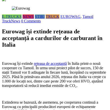
E-TRUCKS
NEWS
STIRI
TRUCK
EUROWAG
,
Tamoil
TruckNews
0 Comments
Eurowag își extinde rețeaua de
acceptanță a cardurilor de carburant în
Italia
Eurowag își extinde
rețeaua de acceptanță
în Italia printr-o nouă
cooperare cu Tamoil. În urma unui proiect pilot de succes, 150 de
stații Tamoil vor fi adăugate în fiecare lună, începând cu septembrie
2025. Până în primăvara anului 2026, rețeaua din Italia va crește cu
1.000 de locații noi, dintre care peste 200 vor oferi HVO, ajutând
transportatorii să reducă imediat emisiile de CO₂.
Extinderea se bazează, de asemenea, pe cooperarea continuă a
Eurowag cu principalii producători europeni de echipamente