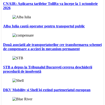
CNAIR: Aplicarea tarifelor TollRo va începe la 1 octombrie
2026
Alba Iulia caută operator pentru transportul public
Două asociații ale transportatorilor cer transformarea schemei
de compensare a accizei în mecanism permanent
STB a depus la Tribunalul București cererea deschiderii
procedurii de insolvență
DKV Mobility și Shell își extind parteneriatul european