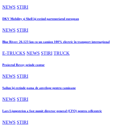
NEWS
STIRI
DKV Mobility și Shell își extind parteneriatul european
NEWS
STIRI
Blue River: 26.123 km cu un camion 100% electric în transport internațional
E-TRUCKS
NEWS
STIRI
TRUCK
Proiectul Revoy prinde contur
NEWS
STIRI
Sailun își extinde gama de anvelope pentru camioane
NEWS
STIRI
Lars Ljungström a fost numit director general (CFO) pentru cellcentric
NEWS
STIRI