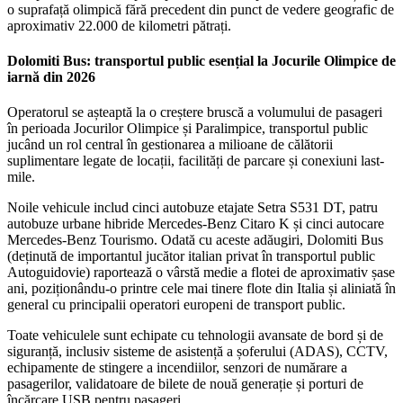
o suprafață olimpică fără precedent din punct de vedere geografic de
aproximativ 22.000 de kilometri pătrați.
Dolomiti Bus: transportul public esențial la Jocurile Olimpice de
iarnă din 2026
Operatorul se așteaptă la o creștere bruscă a volumului de pasageri
în perioada Jocurilor Olimpice și Paralimpice, transportul public
jucând un rol central în gestionarea a milioane de călătorii
suplimentare legate de locații, facilități de parcare și conexiuni last-
mile.
Noile vehicule includ cinci autobuze etajate Setra S531 DT, patru
autobuze urbane hibride Mercedes-Benz Citaro K și cinci autocare
Mercedes-Benz Tourismo. Odată cu aceste adăugiri, Dolomiti Bus
(deținută de importantul jucător italian privat în transportul public
Autoguidovie) raportează o vârstă medie a flotei de aproximativ șase
ani, poziționându-o printre cele mai tinere flote din Italia și aliniată în
general cu principalii operatori europeni de transport public.
Toate vehiculele sunt echipate cu tehnologii avansate de bord și de
siguranță, inclusiv sisteme de asistență a șoferului (ADAS), CCTV,
echipamente de stingere a incendiilor, senzori de numărare a
pasagerilor, validatoare de bilete de nouă generație și porturi de
încărcare USB pentru pasageri.