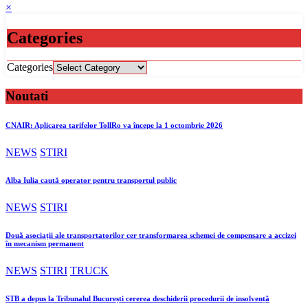
×
Categories
Categories
Noutati
CNAIR: Aplicarea tarifelor TollRo va începe la 1 octombrie 2026
NEWS
STIRI
Alba Iulia caută operator pentru transportul public
NEWS
STIRI
Două asociații ale transportatorilor cer transformarea schemei de compensare a accizei
în mecanism permanent
NEWS
STIRI
TRUCK
STB a depus la Tribunalul București cererea deschiderii procedurii de insolvență