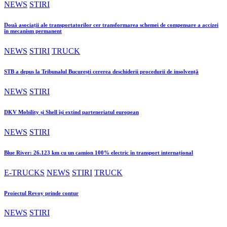
NEWS
STIRI
Două asociații ale transportatorilor cer transformarea schemei de compensare a accizei
în mecanism permanent
NEWS
STIRI
TRUCK
STB a depus la Tribunalul București cererea deschiderii procedurii de insolvență
NEWS
STIRI
DKV Mobility și Shell își extind parteneriatul european
NEWS
STIRI
Blue River: 26.123 km cu un camion 100% electric în transport internațional
E-TRUCKS
NEWS
STIRI
TRUCK
Proiectul Revoy prinde contur
NEWS
STIRI