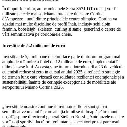
În timpul Jocurilor, autocamioanele Setra S531 DT cu etaj vor fi
utilizate pe cele mai solicitante rute care duc spre Cortina
d’Ampezzo , unul dintre principalele centre olimpice. Cortina va
găzdui mai multe discipline de profil înalt, inclusiv schi alpin
feminin, bobsleigh, skeleton, curling și sanie, generând o cerere de
vârf semnificativă pe coridoarele cheie.
Investiție de 5,2 milioane de euro
Investiția de 5,2 milioane de euro face parte dintr- un program mai
amplu de reînnoire a flotei de 12 milioane de euro, implementat în
ultimele șase luni. Aceasta vine în urma introducerii a 23 de vehicule
cu emisii reduse și zero în cursul anului 2025 și reflectă o strategie
pe termen lung care vizează consolidarea rezilienței operaționale și a
sustenabilității înainte de cerințele excepționale de mobilitate ale
aeroportului Milano-Cortina 2026.
„Investițiile noastre continue în reînnoirea flotei sunt și mai
semnificative în anul în care atenția lumii se îndreaptă către munții
noștri”, spune directorul general Stefano Rossi. „Autobuzele noastre
vor însoți sportivi, lucrători, voluntari și spectatori pe tot parcursul
evenimentului”.