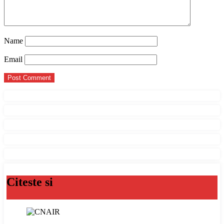
Name
Email
Citeste si