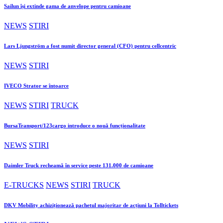
Sailun își extinde gama de anvelope pentru camioane
NEWS
STIRI
Lars Ljungström a fost numit director general (CFO) pentru cellcentric
NEWS
STIRI
IVECO Strator se întoarce
NEWS
STIRI
TRUCK
BursaTransport/123cargo introduce o nouă funcționalitate
NEWS
STIRI
Daimler Truck recheamă în service peste 131.000 de camioane
E-TRUCKS
NEWS
STIRI
TRUCK
DKV Mobility achiziționează pachetul majoritar de acțiuni la Tolltickets