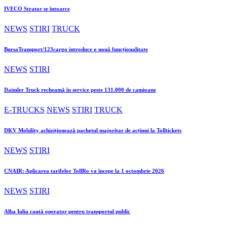
IVECO Strator se întoarce
NEWS
STIRI
TRUCK
BursaTransport/123cargo introduce o nouă funcționalitate
NEWS
STIRI
Daimler Truck recheamă în service peste 131.000 de camioane
E-TRUCKS
NEWS
STIRI
TRUCK
DKV Mobility achiziționează pachetul majoritar de acțiuni la Tolltickets
NEWS
STIRI
CNAIR: Aplicarea tarifelor TollRo va începe la 1 octombrie 2026
NEWS
STIRI
Alba Iulia caută operator pentru transportul public