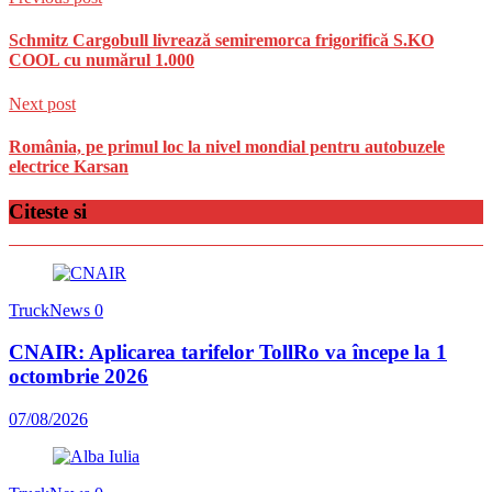
Schmitz Cargobull livrează semiremorca frigorifică S.KO
COOL cu numărul 1.000
Next post
România, pe primul loc la nivel mondial pentru autobuzele
electrice Karsan
Citeste si
TruckNews
0
CNAIR: Aplicarea tarifelor TollRo va începe la 1
octombrie 2026
07/08/2026