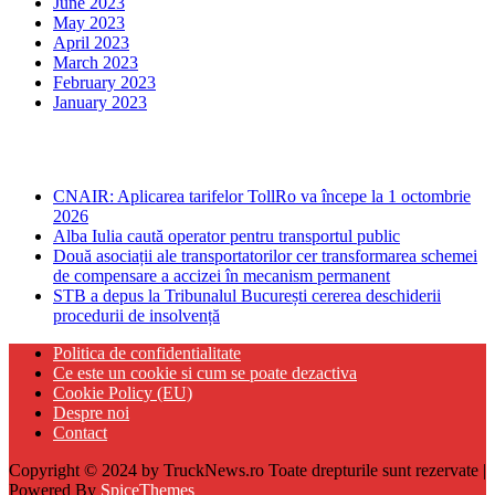
June 2023
May 2023
April 2023
March 2023
February 2023
January 2023
Ultima ora
CNAIR: Aplicarea tarifelor TollRo va începe la 1 octombrie
2026
Alba Iulia caută operator pentru transportul public
Două asociații ale transportatorilor cer transformarea schemei
de compensare a accizei în mecanism permanent
STB a depus la Tribunalul București cererea deschiderii
procedurii de insolvență
Politica de confidentialitate
Ce este un cookie si cum se poate dezactiva
Cookie Policy (EU)
Despre noi
Contact
Copyright © 2024 by TruckNews.ro Toate drepturile sunt rezervate |
Powered By
SpiceThemes