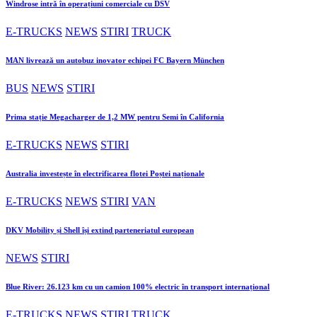
Windrose intră în operațiuni comerciale cu DSV
E-TRUCKS
NEWS
STIRI
TRUCK
MAN livrează un autobuz inovator echipei FC Bayern München
BUS
NEWS
STIRI
Prima stație Megacharger de 1,2 MW pentru Semi în California
E-TRUCKS
NEWS
STIRI
Australia investește în electrificarea flotei Poștei naționale
E-TRUCKS
NEWS
STIRI
VAN
DKV Mobility și Shell își extind parteneriatul european
NEWS
STIRI
Blue River: 26.123 km cu un camion 100% electric în transport internațional
E-TRUCKS
NEWS
STIRI
TRUCK