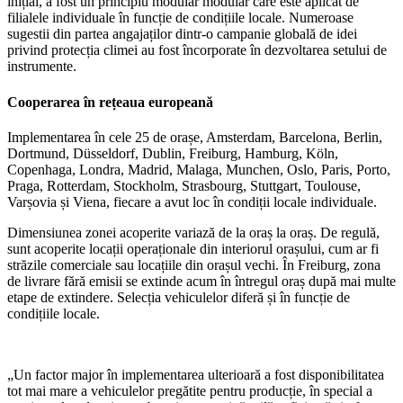
inițial, a fost un principiu modular modular care este aplicat de
filialele individuale în funcție de condițiile locale. Numeroase
sugestii din partea angajaților dintr-o campanie globală de idei
privind protecția climei au fost încorporate în dezvoltarea setului de
instrumente.
Cooperarea în rețeaua europeană
Implementarea în cele 25 de orașe, Amsterdam, Barcelona, Berlin,
Dortmund, Düsseldorf, Dublin, Freiburg, Hamburg, Köln,
Copenhaga, Londra, Madrid, Malaga, Munchen, Oslo, Paris, Porto,
Praga, Rotterdam, Stockholm, Strasbourg, Stuttgart, Toulouse,
Varșovia și Viena, fiecare a avut loc în condiții locale individuale.
Dimensiunea zonei acoperite variază de la oraș la oraș. De regulă,
sunt acoperite locații operaționale din interiorul orașului, cum ar fi
străzile comerciale sau locațiile din orașul vechi. În Freiburg, zona
de livrare fără emisii se extinde acum în întregul oraș după mai multe
etape de extindere. Selecția vehiculelor diferă și în funcție de
condițiile locale.
„Un factor major în implementarea ulterioară a fost disponibilitatea
tot mai mare a vehiculelor pregătite pentru producție, în special a