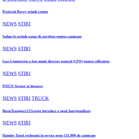
Proiectul Revoy prinde contur
NEWS
STIRI
Sailun își extinde gama de anvelope pentru camioane
NEWS
STIRI
Lars Ljungström a fost numit director general (CFO) pentru cellcentric
NEWS
STIRI
IVECO Strator se întoarce
NEWS
STIRI
TRUCK
BursaTransport/123cargo introduce o nouă funcționalitate
NEWS
STIRI
Daimler Truck recheamă în service peste 131.000 de camioane