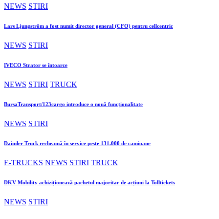
NEWS
STIRI
Lars Ljungström a fost numit director general (CFO) pentru cellcentric
NEWS
STIRI
IVECO Strator se întoarce
NEWS
STIRI
TRUCK
BursaTransport/123cargo introduce o nouă funcționalitate
NEWS
STIRI
Daimler Truck recheamă în service peste 131.000 de camioane
E-TRUCKS
NEWS
STIRI
TRUCK
DKV Mobility achiziționează pachetul majoritar de acțiuni la Tolltickets
NEWS
STIRI