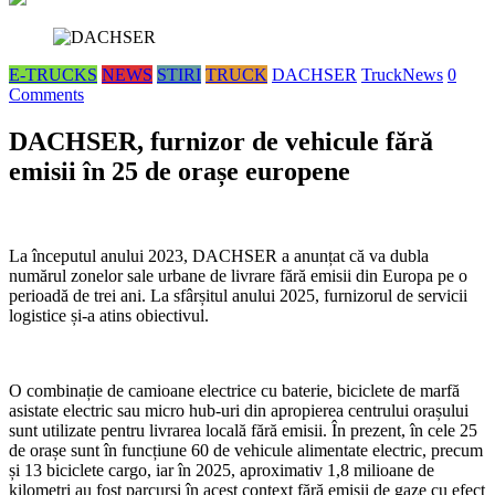
E-TRUCKS
NEWS
STIRI
TRUCK
DACHSER
TruckNews
0
Comments
DACHSER, furnizor de vehicule fără
emisii în 25 de orașe europene
La începutul anului 2023, DACHSER a anunțat că va dubla
numărul zonelor sale urbane de livrare fără emisii din Europa pe o
perioadă de trei ani. La sfârșitul anului 2025, furnizorul de servicii
logistice și-a atins obiectivul.
O combinație de camioane electrice cu baterie, biciclete de marfă
asistate electric sau micro hub-uri din apropierea centrului orașului
sunt utilizate pentru livrarea locală fără emisii. În prezent, în cele 25
de orașe sunt în funcțiune 60 de vehicule alimentate electric, precum
și 13 biciclete cargo, iar în 2025, aproximativ 1,8 milioane de
kilometri au fost parcurși în acest context fără emisii de gaze cu efect