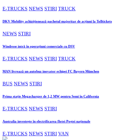
E-TRUCKS
NEWS
STIRI
TRUCK
DKV Mobility achiziționează pachetul majoritar de acțiuni la Tolltickets
NEWS
STIRI
Windrose intră în operațiuni comerciale cu DSV
E-TRUCKS
NEWS
STIRI
TRUCK
MAN livrează un autobuz inovator echipei FC Bayern München
BUS
NEWS
STIRI
Prima stație Megacharger de 1,2 MW pentru Semi în California
E-TRUCKS
NEWS
STIRI
Australia investește în electrificarea flotei Poștei naționale
E-TRUCKS
NEWS
STIRI
VAN