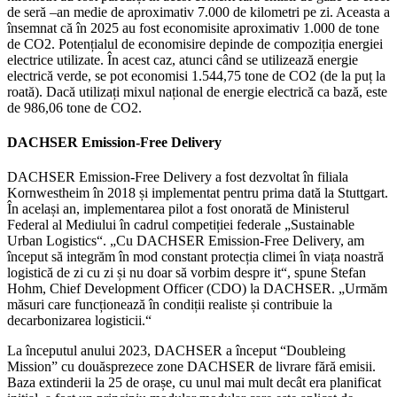
de seră –an medie de aproximativ 7.000 de kilometri pe zi. Aceasta a
însemnat că în 2025 au fost economisite aproximativ 1.000 de tone
de CO2. Potențialul de economisire depinde de compoziția energiei
electrice utilizate. În acest caz, atunci când se utilizează energie
electrică verde, se pot economisi 1.544,75 tone de CO2 (de la puț la
roată). Dacă utilizați mixul național de energie electrică ca bază, este
de 986,06 tone de CO2.
DACHSER Emission-Free Delivery
DACHSER Emission-Free Delivery a fost dezvoltat în filiala
Kornwestheim în 2018 și implementat pentru prima dată la Stuttgart.
În același an, implementarea pilot a fost onorată de Ministerul
Federal al Mediului în cadrul competiției federale „Sustainable
Urban Logistics“. „Cu DACHSER Emission-Free Delivery, am
început să integrăm în mod constant protecția climei în viața noastră
logistică de zi cu zi și nu doar să vorbim despre it“, spune Stefan
Hohm, Chief Development Officer (CDO) la DACHSER. „Urmăm
măsuri care funcționează în condiții realiste și contribuie la
decarbonizarea logisticii.“
La începutul anului 2023, DACHSER a început “Doubleing
Mission” cu douăsprezece zone DACHSER de livrare fără emisii.
Baza extinderii la 25 de orașe, cu unul mai mult decât era planificat