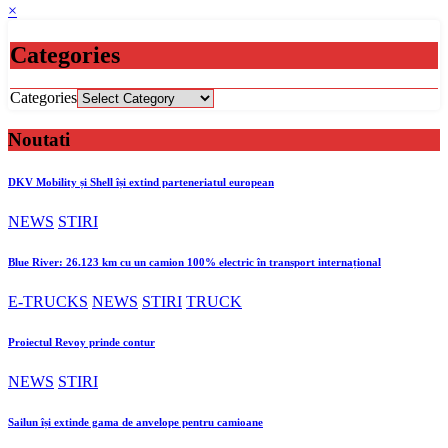
×
Categories
Categories
Noutati
DKV Mobility și Shell își extind parteneriatul european
NEWS
STIRI
Blue River: 26.123 km cu un camion 100% electric în transport internațional
E-TRUCKS
NEWS
STIRI
TRUCK
Proiectul Revoy prinde contur
NEWS
STIRI
Sailun își extinde gama de anvelope pentru camioane