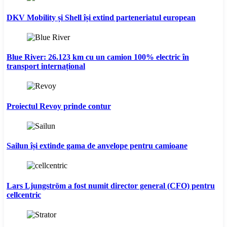
DKV Mobility și Shell își extind parteneriatul european
Blue River: 26.123 km cu un camion 100% electric în
transport internațional
Proiectul Revoy prinde contur
Sailun își extinde gama de anvelope pentru camioane
Lars Ljungström a fost numit director general (CFO) pentru
cellcentric