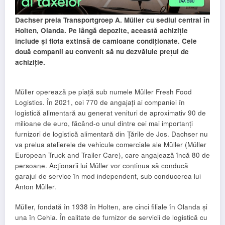
Dachser preia Transportgroep A. Müller cu sediul central în
Holten, Olanda. Pe lângă depozite, această achiziție
include și flota extinsă de camioane condiționate. Cele
două companii au convenit să nu dezvăluie prețul de
achiziție.
Müller operează pe piață sub numele Müller Fresh Food
Logistics. În 2021, cei 770 de angajați ai companiei în
logistică alimentară au generat venituri de aproximativ 90 de
milioane de euro, făcând-o unul dintre cei mai importanți
furnizori de logistică alimentară din Țările de Jos. Dachser nu
va prelua atelierele de vehicule comerciale ale Müller (Müller
European Truck and Trailer Care), care angajează încă 80 de
persoane. Acţionarii lui Müller vor continua să conducă
garajul de service în mod independent, sub conducerea lui
Anton Müller.
Müller, fondată în 1938 în Holten, are cinci filiale în Olanda și
una în Cehia. În calitate de furnizor de servicii de logistică cu