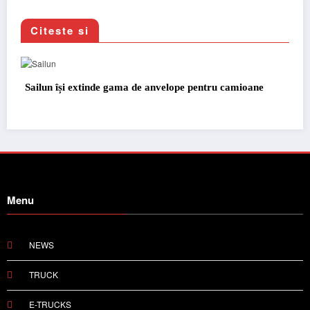
Citeste si
 pentru camioane
Lars Ljungström a fost numit director ge
pentru cellcentric
Menu
NEWS
TRUCK