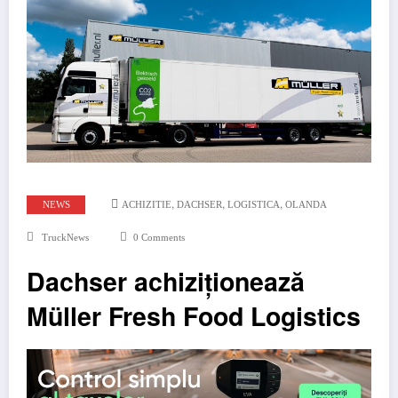
,
,
,
NEWS
ACHIZITIE
DACHSER
LOGISTICA
OLANDA
TruckNews
0 Comments
Dachser achiziționează
Müller Fresh Food Logistics