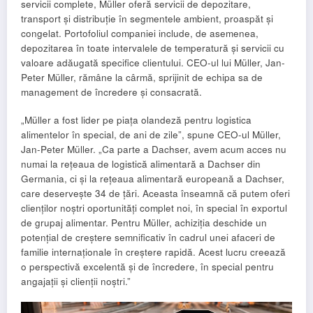
servicii complete, Müller oferă servicii de depozitare,
transport și distribuție în segmentele ambient, proaspăt și
congelat. Portofoliul companiei include, de asemenea,
depozitarea în toate intervalele de temperatură și servicii cu
valoare adăugată specifice clientului. CEO-ul lui Müller, Jan-
Peter Müller, rămâne la cârmă, sprijinit de echipa sa de
management de încredere și consacrată.
„Müller a fost lider pe piața olandeză pentru logistica
alimentelor în special, de ani de zile”, spune CEO-ul Müller,
Jan-Peter Müller. „Ca parte a Dachser, avem acum acces nu
numai la rețeaua de logistică alimentară a Dachser din
Germania, ci și la rețeaua alimentară europeană a Dachser,
care deservește 34 de țări. Aceasta înseamnă că putem oferi
clienților noștri oportunități complet noi, în special în exportul
de grupaj alimentar. Pentru Müller, achiziția deschide un
potențial de creștere semnificativ în cadrul unei afaceri de
familie internaționale în creștere rapidă. Acest lucru creează
o perspectivă excelentă și de încredere, în special pentru
angajații și clienții noștri.”