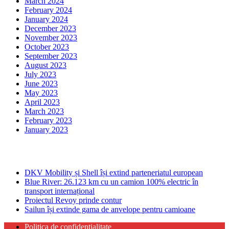
March 2024
February 2024
January 2024
December 2023
November 2023
October 2023
September 2023
August 2023
July 2023
June 2023
May 2023
April 2023
March 2023
February 2023
January 2023
Ultima ora
DKV Mobility și Shell își extind parteneriatul european
Blue River: 26.123 km cu un camion 100% electric în
transport internațional
Proiectul Revoy prinde contur
Sailun își extinde gama de anvelope pentru camioane
Politica de confidentialitate