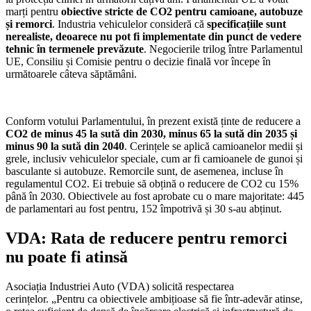
marți pentru
obiective stricte de CO2 pentru camioane, autobuze
și remorci
. Industria vehiculelor consideră că
specificațiile sunt
nerealiste, deoarece nu pot fi implementate din punct de vedere
tehnic în termenele prevăzute
. Negocierile trilog între Parlamentul
UE, Consiliu și Comisie pentru o decizie finală vor începe în
următoarele câteva săptămâni.
Conform votului Parlamentului, în prezent există ținte de reducere a
CO2 de minus 45 la sută din 2030, minus 65 la sută din 2035 și
minus 90 la sută din 2040
. Cerințele se aplică camioanelor medii și
grele, inclusiv vehiculelor speciale, cum ar fi camioanele de gunoi și
basculante si autobuze. Remorcile sunt, de asemenea, incluse în
regulamentul CO2. Ei trebuie să obțină o reducere de CO2 cu 15%
până în 2030. Obiectivele au fost aprobate cu o mare majoritate: 445
de parlamentari au fost pentru, 152 împotrivă și 30 s-au abținut.
VDA: Rata de reducere pentru remorci
nu poate fi atinsă
Asociația Industriei Auto (VDA) solicită respectarea
cerințelor. „Pentru ca obiectivele ambițioase să fie într-adevăr atinse,