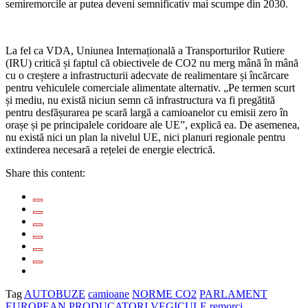
semiremorcile ar putea deveni semnificativ mai scumpe din 2030.
La fel ca VDA, Uniunea Internațională a Transporturilor Rutiere
(IRU) critică și faptul că obiectivele de CO2 nu merg mână în mână
cu o creștere a infrastructurii adecvate de realimentare și încărcare
pentru vehiculele comerciale alimentate alternativ. „Pe termen scurt
și mediu, nu există niciun semn că infrastructura va fi pregătită
pentru desfășurarea pe scară largă a camioanelor cu emisii zero în
orașe și pe principalele coridoare ale UE”, explică ea. De asemenea,
nu există nici un plan la nivelul UE, nici planuri regionale pentru
extinderea necesară a rețelei de energie electrică.
Share this content:
Tag
AUTOBUZE
camioane
NORME CO2
PARLAMENT
EUROPEAN
PRODUCATORI VEGICULE
remorci