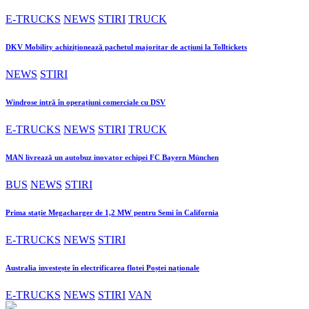
E-TRUCKS
NEWS
STIRI
TRUCK
DKV Mobility achiziționează pachetul majoritar de acțiuni la Tolltickets
NEWS
STIRI
Windrose intră în operațiuni comerciale cu DSV
E-TRUCKS
NEWS
STIRI
TRUCK
MAN livrează un autobuz inovator echipei FC Bayern München
BUS
NEWS
STIRI
Prima stație Megacharger de 1,2 MW pentru Semi în California
E-TRUCKS
NEWS
STIRI
Australia investește în electrificarea flotei Poștei naționale
E-TRUCKS
NEWS
STIRI
VAN