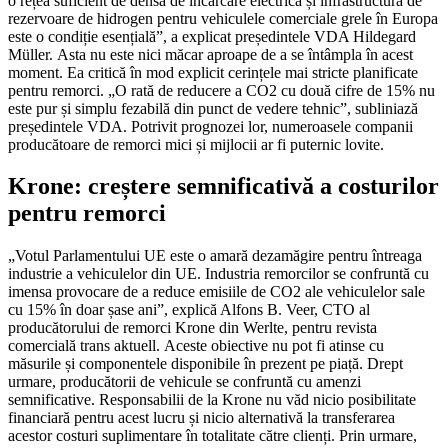
o rețea suficient de densă de încărcare electrică și infrastructură de
rezervoare de hidrogen pentru vehiculele comerciale grele în Europa
este o condiție esențială”, a explicat președintele VDA Hildegard
Müller. Asta nu este nici măcar aproape de a se întâmpla în acest
moment. Ea critică în mod explicit cerințele mai stricte planificate
pentru remorci. „O rată de reducere a CO2 cu două cifre de 15% nu
este pur și simplu fezabilă din punct de vedere tehnic”, subliniază
președintele VDA. Potrivit prognozei lor, numeroasele companii
producătoare de remorci mici și mijlocii ar fi puternic lovite.
Krone: creștere semnificativă a costurilor
pentru remorci
„Votul Parlamentului UE este o amară dezamăgire pentru întreaga
industrie a vehiculelor din UE. Industria remorcilor se confruntă cu
imensa provocare de a reduce emisiile de CO2 ale vehiculelor sale
cu 15% în doar șase ani”, explică Alfons B. Veer, CTO al
producătorului de remorci Krone din Werlte, pentru revista
comercială trans aktuell. Aceste obiective nu pot fi atinse cu
măsurile și componentele disponibile în prezent pe piață. Drept
urmare, producătorii de vehicule se confruntă cu amenzi
semnificative. Responsabilii de la Krone nu văd nicio posibilitate
financiară pentru acest lucru și nicio alternativă la transferarea
acestor costuri suplimentare în totalitate către clienți. Prin urmare,