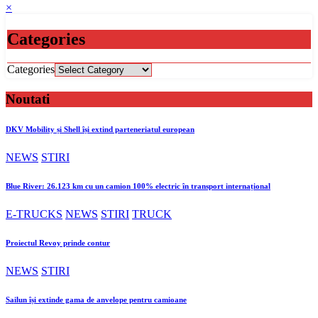
×
Categories
Categories
Noutati
DKV Mobility și Shell își extind parteneriatul european
NEWS
STIRI
Blue River: 26.123 km cu un camion 100% electric în transport internațional
E-TRUCKS
NEWS
STIRI
TRUCK
Proiectul Revoy prinde contur
NEWS
STIRI
Sailun își extinde gama de anvelope pentru camioane