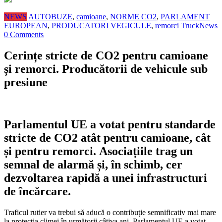
NEWS
AUTOBUZE
,
camioane
,
NORME CO2
,
PARLAMENT
EUROPEAN
,
PRODUCATORI VEGICULE
,
remorci
TruckNews
0 Comments
Cerințe stricte de CO2 pentru camioane
și remorci. Producătorii de vehicule sub
presiune
Parlamentul UE a votat pentru standarde
stricte de CO2 atât pentru camioane, cât
și pentru remorci. Asociațiile trag un
semnal de alarmă și, în schimb, cer
dezvoltarea rapidă a unei infrastructuri
de încărcare.
Traficul rutier va trebui să aducă o contribuție semnificativ mai mare
la protecția climei în următorii câțiva ani. Parlamentul UE a votat