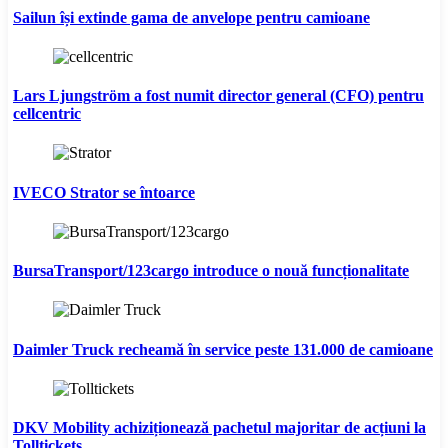
Sailun își extinde gama de anvelope pentru camioane
Lars Ljungström a fost numit director general (CFO) pentru
cellcentric
IVECO Strator se întoarce
BursaTransport/123cargo introduce o nouă funcționalitate
Daimler Truck recheamă în service peste 131.000 de camioane
DKV Mobility achiziționează pachetul majoritar de acțiuni la
Tolltickets