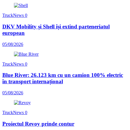
TruckNews
0
DKV Mobility și Shell își extind parteneriatul
european
05/08/2026
TruckNews
0
Blue River: 26.123 km cu un camion 100% electric
în transport internațional
05/08/2026
TruckNews
0
Proiectul Revoy prinde contur