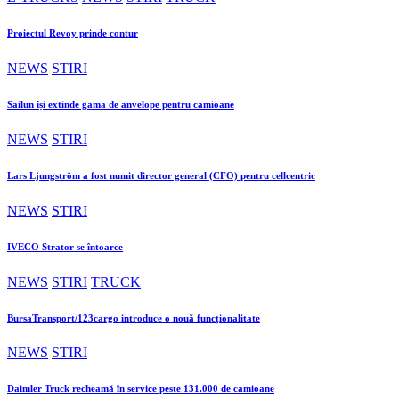
Proiectul Revoy prinde contur
NEWS
STIRI
Sailun își extinde gama de anvelope pentru camioane
NEWS
STIRI
Lars Ljungström a fost numit director general (CFO) pentru cellcentric
NEWS
STIRI
IVECO Strator se întoarce
NEWS
STIRI
TRUCK
BursaTransport/123cargo introduce o nouă funcționalitate
NEWS
STIRI
Daimler Truck recheamă în service peste 131.000 de camioane