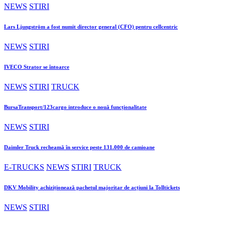
NEWS
STIRI
Lars Ljungström a fost numit director general (CFO) pentru cellcentric
NEWS
STIRI
IVECO Strator se întoarce
NEWS
STIRI
TRUCK
BursaTransport/123cargo introduce o nouă funcționalitate
NEWS
STIRI
Daimler Truck recheamă în service peste 131.000 de camioane
E-TRUCKS
NEWS
STIRI
TRUCK
DKV Mobility achiziționează pachetul majoritar de acțiuni la Tolltickets
NEWS
STIRI