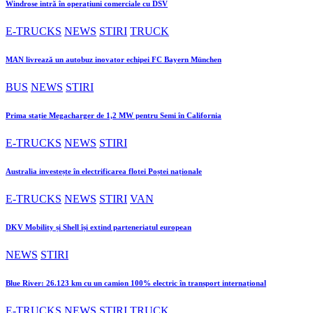
Windrose intră în operațiuni comerciale cu DSV
E-TRUCKS
NEWS
STIRI
TRUCK
MAN livrează un autobuz inovator echipei FC Bayern München
BUS
NEWS
STIRI
Prima stație Megacharger de 1,2 MW pentru Semi în California
E-TRUCKS
NEWS
STIRI
Australia investește în electrificarea flotei Poștei naționale
E-TRUCKS
NEWS
STIRI
VAN
DKV Mobility și Shell își extind parteneriatul european
NEWS
STIRI
Blue River: 26.123 km cu un camion 100% electric în transport internațional
E-TRUCKS
NEWS
STIRI
TRUCK