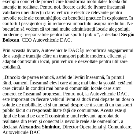
exemplu concret de proiect care transformă mobilitatea locală din
intenție în realitate. Pentru noi, fiecare astfel de livrare înseamnă
validarea unei direcții clare: vehicule electrice relevante pentru
nevoile reale ale comunităților, cu beneficii practice în exploatare, în
confortul pasagerilor și în reducerea impactului asupra mediului. Ne
bucurăm să vedem că tot mai multe administrații locale aleg soluții
moderne și responsabile pentru transportul public”, a declarat
Sergiu
Bolocan
, CEO Autovehicule DAC.
Prin această livrare, Autovehicule DAC își reconfirmă angajamentul
de a susține tranziția către un transport public modern, eficient și
adaptat contextului local, prin vehicule dezvoltate pentru utilizare
cotidiană.
„Dincolo de partea tehnică, astfel de livrări înseamnă, în primul
rând, oameni. Înseamnă elevi care ajung mai bine la școală, cetățeni
care circulă în condiții mai bune și comunități locale care simt
concret ce înseamnă progresul. Pentru noi, la Autovehicule DAC,
este important ca fiecare vehicul livrat să ducă mai departe nu doar o
soluție de mobilitate, ci și un mesaj despre ce înseamnă un transport
public făcut cu responsabilitate față de comunitate. Acesta este și
tipul de brand pe care îl construim: unul relevant, apropiat de
realitatea din teren și conectat la nevoile reale ale oamenilor”, a
declarat
Alexandra Siminiuc
, Director Operațional și Comunicare,
Autovehicule DAC.