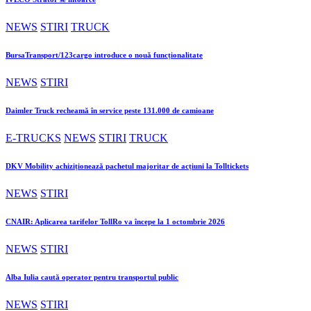
NEWS
STIRI
TRUCK
BursaTransport/123cargo introduce o nouă funcționalitate
NEWS
STIRI
Daimler Truck recheamă în service peste 131.000 de camioane
E-TRUCKS
NEWS
STIRI
TRUCK
DKV Mobility achiziționează pachetul majoritar de acțiuni la Tolltickets
NEWS
STIRI
CNAIR: Aplicarea tarifelor TollRo va începe la 1 octombrie 2026
NEWS
STIRI
Alba Iulia caută operator pentru transportul public
NEWS
STIRI