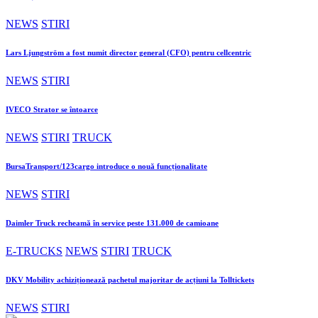
NEWS
STIRI
Lars Ljungström a fost numit director general (CFO) pentru cellcentric
NEWS
STIRI
IVECO Strator se întoarce
NEWS
STIRI
TRUCK
BursaTransport/123cargo introduce o nouă funcționalitate
NEWS
STIRI
Daimler Truck recheamă în service peste 131.000 de camioane
E-TRUCKS
NEWS
STIRI
TRUCK
DKV Mobility achiziționează pachetul majoritar de acțiuni la Tolltickets
NEWS
STIRI