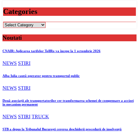
Categories
Categories
Noutati
CNAIR: Aplicarea tarifelor TollRo va începe la 1 octombrie 2026
NEWS
STIRI
Alba Iulia caută operator pentru transportul public
NEWS
STIRI
Două asociații ale transportatorilor cer transformarea schemei de compensare a accizei
în mecanism permanent
NEWS
STIRI
TRUCK
STB a depus la Tribunalul București cererea deschiderii procedurii de insolvență