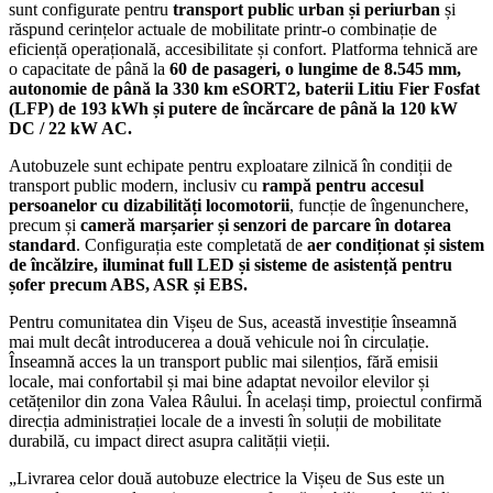
sunt configurate pentru
transport public urban și periurban
și
răspund cerințelor actuale de mobilitate printr-o combinație de
eficiență operațională, accesibilitate și confort. Platforma tehnică are
o capacitate de până la
60 de pasageri, o lungime de 8.545 mm,
autonomie de până la 330 km eSORT2, baterii Litiu Fier Fosfat
(LFP) de 193 kWh și putere de încărcare de până la 120 kW
DC / 22 kW AC.
Autobuzele sunt echipate pentru exploatare zilnică în condiții de
transport public modern, inclusiv cu
rampă pentru accesul
persoanelor cu dizabilități locomotorii
, funcție de îngenunchere,
precum și
cameră marșarier și senzori de parcare în dotarea
standard
. Configurația este completată de
aer condiționat și sistem
de încălzire, iluminat full LED și sisteme de asistență pentru
șofer precum ABS, ASR și EBS.
Pentru comunitatea din Vișeu de Sus, această investiție înseamnă
mai mult decât introducerea a două vehicule noi în circulație.
Înseamnă acces la un transport public mai silențios, fără emisii
locale, mai confortabil și mai bine adaptat nevoilor elevilor și
cetățenilor din zona Valea Râului. În același timp, proiectul confirmă
direcția administrației locale de a investi în soluții de mobilitate
durabilă, cu impact direct asupra calității vieții.
„Livrarea celor două autobuze electrice la Vișeu de Sus este un