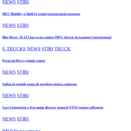
NEWS
STIRI
DKV Mobility și Shell își extind parteneriatul european
NEWS
STIRI
Blue River: 26.123 km cu un camion 100% electric în transport internațional
E-TRUCKS
NEWS
STIRI
TRUCK
Proiectul Revoy prinde contur
NEWS
STIRI
Sailun își extinde gama de anvelope pentru camioane
NEWS
STIRI
Lars Ljungström a fost numit director general (CFO) pentru cellcentric
NEWS
STIRI
IVECO Strator se întoarce