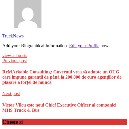
TruckNews
Add your Biographical Information.
Edit your Profile
now.
view all posts
Previous post
ReMArkable Consulting: Guvernul vrea să adopte un OUG
care impune garanții de până la 200.000 de euro agențiilor de
plasare a forței de muncă
Next post
Victor Vîlcu este noul Chief Executive Officer al companiei
MHS Truck & Bus
Citeste si