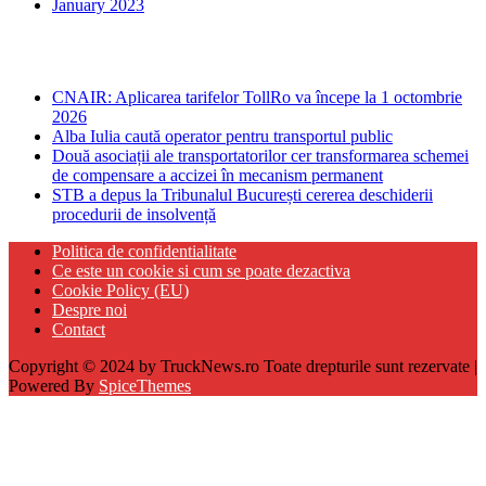
January 2023
Ultima ora
CNAIR: Aplicarea tarifelor TollRo va începe la 1 octombrie
2026
Alba Iulia caută operator pentru transportul public
Două asociații ale transportatorilor cer transformarea schemei
de compensare a accizei în mecanism permanent
STB a depus la Tribunalul București cererea deschiderii
procedurii de insolvență
Politica de confidentialitate
Ce este un cookie si cum se poate dezactiva
Cookie Policy (EU)
Despre noi
Contact
Copyright © 2024 by TruckNews.ro Toate drepturile sunt rezervate |
Powered By
SpiceThemes