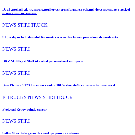
Două asociații ale transportatorilor cer transformarea schemei de compensare a accizei
în mecanism permanent
NEWS
STIRI
TRUCK
STB a depus la Tribunalul București cererea deschiderii procedurii de insolvență
NEWS
STIRI
DKV Mobility și Shell își extind parteneriatul european
NEWS
STIRI
Blue River: 26.123 km cu un camion 100% electric în transport internațional
E-TRUCKS
NEWS
STIRI
TRUCK
Proiectul Revoy prinde contur
NEWS
STIRI
Sailun își extinde gama de anvelope pentru camioane