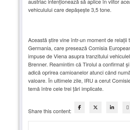
austriac intenționează să aplice în viitor ace
vehiculului care depășește 3,5 tone.
Această știre vine într-un moment de relații te
Germania, care presează Comisia Europeană să
impuse de Viena asupra tranzitului vehiculel
Brenner. Reamintim că Tirolul a confirmat și
adică oprirea camioanelor atunci când numă
valoare. În ultimele zile, IRU a cerut Comi
temă între cele trei țări implicate.
Share this content: