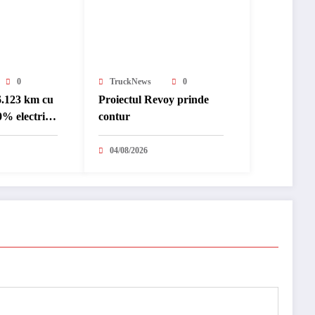
0
TruckNews
0
6.123 km cu
Proiectul Revoy prinde
% electric
contur
nternațional
04/08/2026