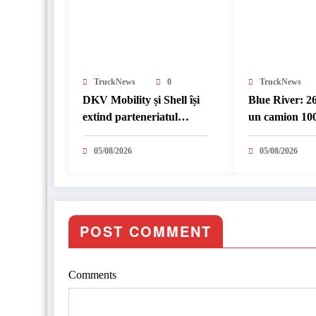
TruckNews
0
TruckNews
DKV Mobility și Shell își
Blue River: 2
extind parteneriatul
un camion 100
european
în transport i
05/08/2026
05/08/2026
POST COMMENT
Comments