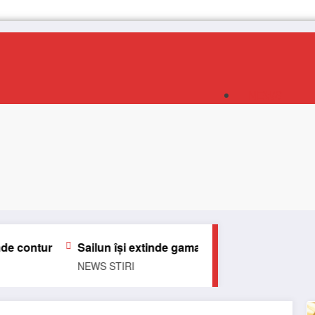
NEWS
TRUCK
E-TRUCKS
TRAILER
VAN
BUS
TN PODCAS
un își extinde gama de anvelope pentru camioane
Lars L
S
STIRI
NEWS