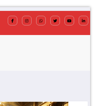
T
jungström a fost numit director general (CFO) pentru cellce
STIRI