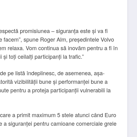
espectă promisiunea – siguranța este și va fi
 ce facem”, spune Roger Alm, președintele Volvo
em relaxa. Vom continua să inovăm pentru a fi în
 toți ceilalți participanți la trafic.”
e pe listă îndeplinesc, de asemenea, așa-
orită vizibilității bune și performanței bune a
te pentru a proteja participanții vulnerabili la
 care a primit maximum 5 stele atunci când Euro
 a siguranței pentru camioane comerciale grele