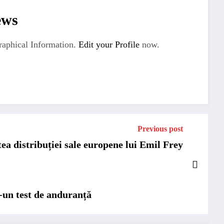
ews
aphical Information.
Edit your Profile
now.
Previous post
ea distribuției sale europene lui Emil Frey
r-un test de anduranță