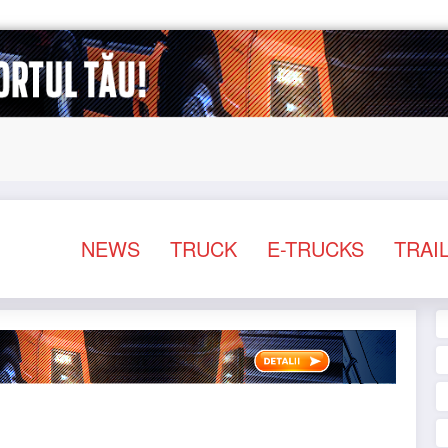
asociații ale transportatorilor cer transformarea schemei
NEWS
TRUCK
E-TRUCKS
TRAI
STIRI
TRUCK