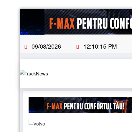
Skip
to
content
09/08/2026
12:10:16 PM
lba Iulia caută operator pentru transportul public
Două 
Noutati
EWS
STIRI
NEWS