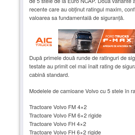
de 5 stele de la Euro NCAP. Două variante 
recente care au obținut ratingul maxim, conf
valoarea sa fundamentală de siguranță.
După primele două runde de ratinguri de s
testate au primit cel mai înalt rating de sig
cabină standard.
Modelele de camioane Volvo cu 5 stele în r
Tractoare Volvo FM 4×2
Tractoare Volvo FM 6×2 rigide
Tractoare Volvo FH 4×2
Tractoare Volvo FH 6×2 rigide