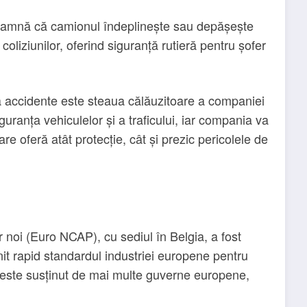
eamnă că camionul îndeplinește sau depășește
 coliziunilor, oferind siguranță rutieră pentru șofer
ră accidente este steaua călăuzitoare a companiei
guranța vehiculelor și a traficului, iar compania va
e oferă atât protecție, cât și prezic pericolele de
noi (Euro NCAP), cu sediul în Belgia, a fost
nit rapid standardul industriei europene pentru
 este susținut de mai multe guverne europene,