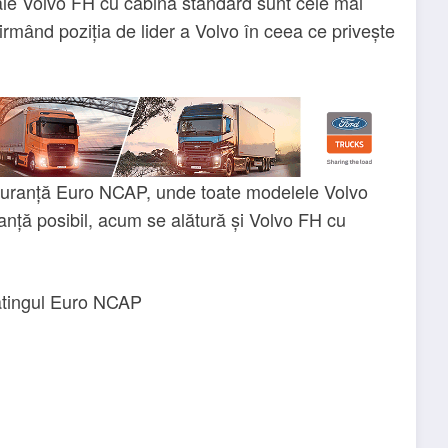
ale Volvo FH cu cabină standard sunt cele mai
irmând poziția de lider a Volvo în ceea ce privește
iguranță Euro NCAP, unde toate modelele Volvo
uranță posibil, acum se alătură și Volvo FH cu
atingul Euro NCAP