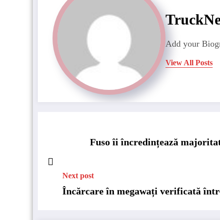
TruckN
Add your Biogr
View All Posts
Fuso îi încredințează majoritat
Next post
Încărcare în megawați verificată înt