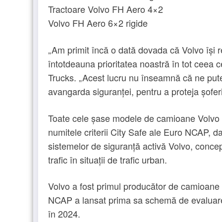
Tractoare Volvo FH Aero 4×2
Volvo FH Aero 6×2 rigide
„Am primit încă o dată dovada că Volvo își r
întotdeauna prioritatea noastră în tot ceea
Trucks. „Acest lucru nu înseamnă că ne put
avangarda siguranței, pentru a proteja șoferii și
Toate cele șase modele de camioane Volvo d
numitele criterii City Safe ale Euro NCAP, dat
sistemelor de siguranță activă Volvo, concepu
trafic în situații de trafic urban.
Volvo a fost primul producător de camioane
NCAP a lansat prima sa schemă de evaluare
în 2024.