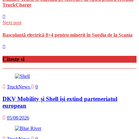
TruckCharge
Next post
Basculantă electrică 8×4 pentru minerit în Suedia de la Scania
Citeste si
TruckNews
0
DKV Mobility și Shell își extind parteneriatul
european
05/08/2026
TruckNews
0