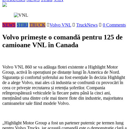
NEWS
STIRI
TRUCK
Volvo VNL
TruckNews
0 Comments
Volvo primește o comandă pentru 125 de
camioane VNL în Canada
Volvo VNL 860 se va adăuga flotei existente a Highlight Motor
Group, activă în operațiuni pe distanțe lungi în America de Nord.
Siguranța și confortul șoferului au fost esențiale în decizia Highlight
de a alege Volvo, mai ales că industria se confruntă cu provocări în
ceea ce privește recrutarea și retenția șoferilor. Compania
reîmprospătează vehiculele la fiecare patru până la cinci ani,
menținând una dintre cele mai tinere flote din industrie, majoritatea
camioanelor sale fiind modele Volvo.
„Highlight Motor Group a fost un partener puternic pe termen lung
pentru Volvo Trucks, iar această comandă este o demonstrație clară a