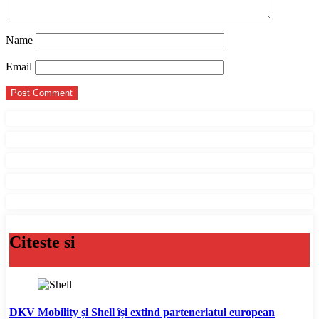
Name
Email
Citeste si
DKV Mobility și Shell își extind parteneriatul european