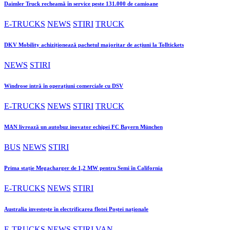
Daimler Truck recheamă în service peste 131.000 de camioane
E-TRUCKS
NEWS
STIRI
TRUCK
DKV Mobility achiziționează pachetul majoritar de acțiuni la Tolltickets
NEWS
STIRI
Windrose intră în operațiuni comerciale cu DSV
E-TRUCKS
NEWS
STIRI
TRUCK
MAN livrează un autobuz inovator echipei FC Bayern München
BUS
NEWS
STIRI
Prima stație Megacharger de 1,2 MW pentru Semi în California
E-TRUCKS
NEWS
STIRI
Australia investește în electrificarea flotei Poștei naționale
E-TRUCKS
NEWS
STIRI
VAN