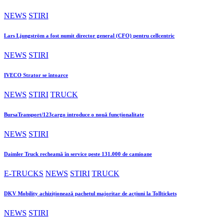
NEWS
STIRI
Lars Ljungström a fost numit director general (CFO) pentru cellcentric
NEWS
STIRI
IVECO Strator se întoarce
NEWS
STIRI
TRUCK
BursaTransport/123cargo introduce o nouă funcționalitate
NEWS
STIRI
Daimler Truck recheamă în service peste 131.000 de camioane
E-TRUCKS
NEWS
STIRI
TRUCK
DKV Mobility achiziționează pachetul majoritar de acțiuni la Tolltickets
NEWS
STIRI