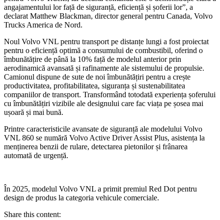
angajamentului lor față de siguranță, eficiență și șoferii lor”, a
declarat Matthew Blackman, director general pentru Canada, Volvo
Trucks America de Nord.
Noul Volvo VNL pentru transport pe distanțe lungi a fost proiectat
pentru o eficiență optimă a consumului de combustibil, oferind o
îmbunătățire de până la 10% față de modelul anterior prin
aerodinamică avansată și rafinamente ale sistemului de propulsie.
Camionul dispune de sute de noi îmbunătățiri pentru a crește
productivitatea, profitabilitatea, siguranța și sustenabilitatea
companiilor de transport. Transformând totodată experiența șoferului
cu îmbunătățiri vizibile ale designului care fac viața pe șosea mai
ușoară și mai bună.
Printre caracteristicile avansate de siguranță ale modelului Volvo
VNL 860 se numără Volvo Active Driver Assist Plus, asistența la
menținerea benzii de rulare, detectarea pietonilor și frânarea
automată de urgență.
În 2025, modelul Volvo VNL a primit premiul Red Dot pentru
design de produs la categoria vehicule comerciale.
Share this content: