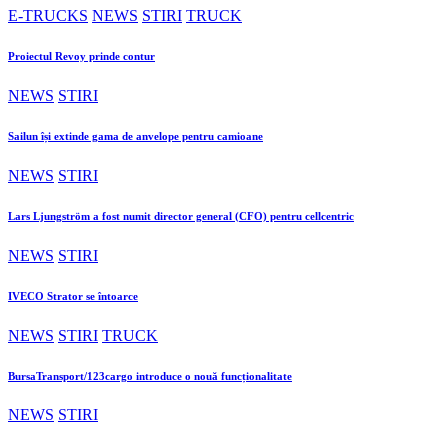
E-TRUCKS
NEWS
STIRI
TRUCK
Proiectul Revoy prinde contur
NEWS
STIRI
Sailun își extinde gama de anvelope pentru camioane
NEWS
STIRI
Lars Ljungström a fost numit director general (CFO) pentru cellcentric
NEWS
STIRI
IVECO Strator se întoarce
NEWS
STIRI
TRUCK
BursaTransport/123cargo introduce o nouă funcționalitate
NEWS
STIRI