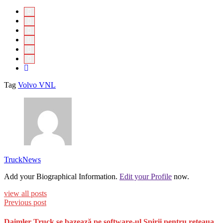
Tag
Volvo VNL
TruckNews
Add your Biographical Information.
Edit your Profile
now.
view all posts
Previous post
Daimler Truck se bazează pe software-ul Spirii pentru rețeaua