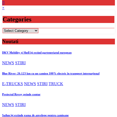
×
Categories
Categories
Noutati
DKV Mobility și Shell își extind parteneriatul european
NEWS
STIRI
Blue River: 26.123 km cu un camion 100% electric în transport internațional
E-TRUCKS
NEWS
STIRI
TRUCK
Proiectul Revoy prinde contur
NEWS
STIRI
Sailun își extinde gama de anvelope pentru camioane