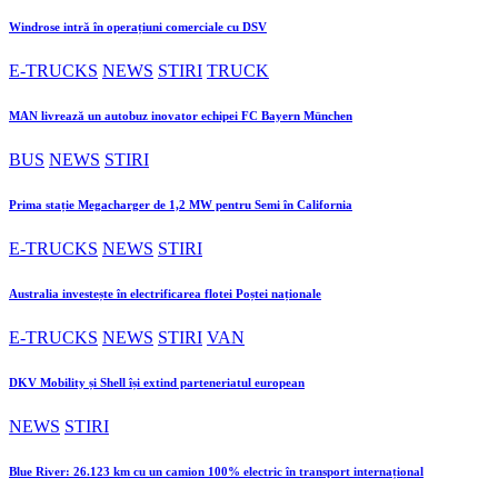
Windrose intră în operațiuni comerciale cu DSV
E-TRUCKS
NEWS
STIRI
TRUCK
MAN livrează un autobuz inovator echipei FC Bayern München
BUS
NEWS
STIRI
Prima stație Megacharger de 1,2 MW pentru Semi în California
E-TRUCKS
NEWS
STIRI
Australia investește în electrificarea flotei Poștei naționale
E-TRUCKS
NEWS
STIRI
VAN
DKV Mobility și Shell își extind parteneriatul european
NEWS
STIRI
Blue River: 26.123 km cu un camion 100% electric în transport internațional