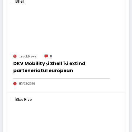
TruckNews
0
DKV Mobility și Shell își extind
parteneriatul european
05/08/2026