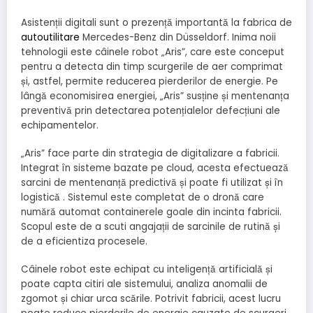
Asistenții digitali sunt o prezență importantă la fabrica de
autoutilitare
Mercedes-Benz din Düsseldorf. Inima noii
tehnologii este câinele robot „Aris”, care este conceput
pentru a detecta din timp scurgerile de aer comprimat
și, astfel, permite reducerea pierderilor de energie. Pe
lângă economisirea energiei, „Aris” susține și mentenanța
preventivă prin detectarea potențialelor defecțiuni ale
echipamentelor.
„Aris” face parte din strategia de digitalizare a fabricii.
Integrat în sisteme bazate pe cloud, acesta efectuează
sarcini de mentenanță predictivă și poate fi utilizat și în
logistică . Sistemul este completat de o dronă care
numără automat containerele goale din incinta fabricii.
Scopul este de a scuti angajații de sarcinile de rutină și
de a eficientiza procesele.
Câinele robot este echipat cu inteligență artificială și
poate capta citiri ale sistemului, analiza anomalii de
zgomot și chiar urca scările. Potrivit fabricii, acest lucru