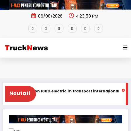
Skip
to
content
06/08/2026
4:23:54 PM
m cu un camion 100% electric în transport internațional
Proiect
Noutati
CK
NEWS
STI