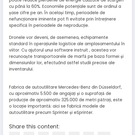
poate reduce pierderile de energie cauzate de scurgeri
cu până la 60%. Economiile potențiale sunt de ordinul a
șase cifre pe an. În același timp, perioadele de
nefuncționare iminente pot fi evitate prin întreținere
specifică în perioadele de neproducție.
Dronele vor deveni, de asemenea, echipamente
standard în operațiunile logistice ale amplasamentului în
viitor. Cu ajutorul unui software instruit , acestea vor
recunoaște transportoarele de marfă pe baza formei și
dimensiunilor lor, efectuând astfel studii precise ale
inventarului.
Fabrica de autoutilitare Mercedes-Benz din Düsseldorf,
cu aproximativ 5.500 de angajați și o suprafață de
producție de aproximativ 325.000 de metri pătrați, este
o locație importantă: aici se fabrică modele de
autoutilitare precum Sprinter și eSprinter.
Share this content: