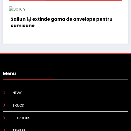
 își extinde gama de anvelope pentru
Lars Ljungs
ane
(CFO) pentr
Menu
NEWS
TRUCK
E-TRUCKS
TRAILER