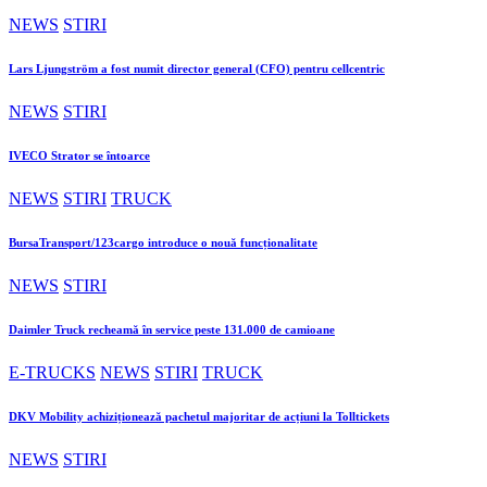
NEWS
STIRI
Lars Ljungström a fost numit director general (CFO) pentru cellcentric
NEWS
STIRI
IVECO Strator se întoarce
NEWS
STIRI
TRUCK
BursaTransport/123cargo introduce o nouă funcționalitate
NEWS
STIRI
Daimler Truck recheamă în service peste 131.000 de camioane
E-TRUCKS
NEWS
STIRI
TRUCK
DKV Mobility achiziționează pachetul majoritar de acțiuni la Tolltickets
NEWS
STIRI