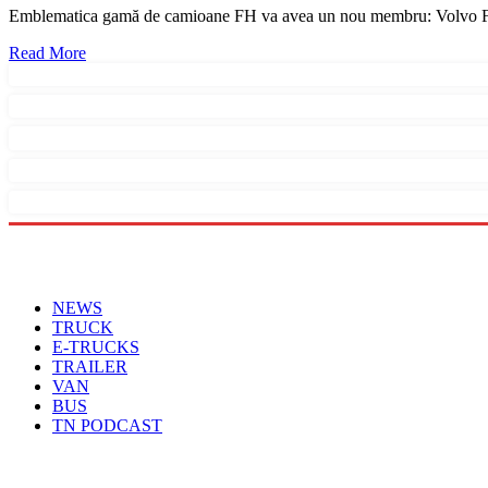
Emblematica gamă de camioane FH va avea un nou membru: Volvo
Read More
Menu
NEWS
TRUCK
E-TRUCKS
TRAILER
VAN
BUS
TN PODCAST
Arhiva