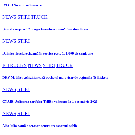
IVECO Strator se întoarce
NEWS
STIRI
TRUCK
BursaTransport/123cargo introduce o nouă funcționalitate
NEWS
STIRI
Daimler Truck recheamă în service peste 131.000 de camioane
E-TRUCKS
NEWS
STIRI
TRUCK
DKV Mobility achiziționează pachetul majoritar de acțiuni la Tolltickets
NEWS
STIRI
CNAIR: Aplicarea tarifelor TollRo va începe la 1 octombrie 2026
NEWS
STIRI
Alba Iulia caută operator pentru transportul public