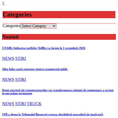
×
Categories
Categories
Noutati
CNAIR: Aplicarea tarifelor TollRo va începe la 1 octombrie 2026
NEWS
STIRI
Alba Iulia caută operator pentru transportul public
NEWS
STIRI
Două asociații ale transportatorilor cer transformarea schemei de compensare a accizei
în mecanism permanent
NEWS
STIRI
TRUCK
STB a depus la Tribunalul București cererea deschiderii procedurii de insolvență