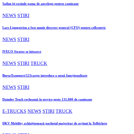
Sailun își extinde gama de anvelope pentru camioane
NEWS
STIRI
Lars Ljungström a fost numit director general (CFO) pentru cellcentric
NEWS
STIRI
IVECO Strator se întoarce
NEWS
STIRI
TRUCK
BursaTransport/123cargo introduce o nouă funcționalitate
NEWS
STIRI
Daimler Truck recheamă în service peste 131.000 de camioane
E-TRUCKS
NEWS
STIRI
TRUCK
DKV Mobility achiziționează pachetul majoritar de acțiuni la Tolltickets