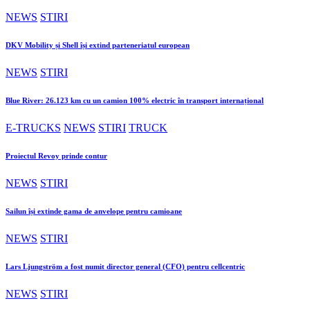
NEWS
STIRI
DKV Mobility și Shell își extind parteneriatul european
NEWS
STIRI
Blue River: 26.123 km cu un camion 100% electric în transport internațional
E-TRUCKS
NEWS
STIRI
TRUCK
Proiectul Revoy prinde contur
NEWS
STIRI
Sailun își extinde gama de anvelope pentru camioane
NEWS
STIRI
Lars Ljungström a fost numit director general (CFO) pentru cellcentric
NEWS
STIRI