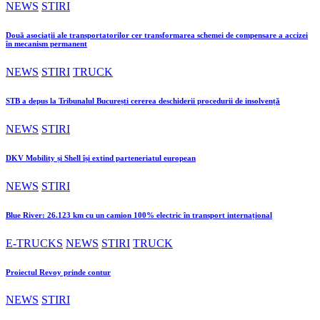
NEWS
STIRI
Două asociații ale transportatorilor cer transformarea schemei de compensare a accizei
în mecanism permanent
NEWS
STIRI
TRUCK
STB a depus la Tribunalul București cererea deschiderii procedurii de insolvență
NEWS
STIRI
DKV Mobility și Shell își extind parteneriatul european
NEWS
STIRI
Blue River: 26.123 km cu un camion 100% electric în transport internațional
E-TRUCKS
NEWS
STIRI
TRUCK
Proiectul Revoy prinde contur
NEWS
STIRI