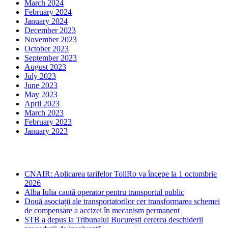
March 2024
February 2024
January 2024
December 2023
November 2023
October 2023
September 2023
August 2023
July 2023
June 2023
May 2023
April 2023
March 2023
February 2023
January 2023
Ultima ora
CNAIR: Aplicarea tarifelor TollRo va începe la 1 octombrie
2026
Alba Iulia caută operator pentru transportul public
Două asociații ale transportatorilor cer transformarea schemei
de compensare a accizei în mecanism permanent
STB a depus la Tribunalul București cererea deschiderii