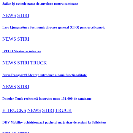
Sailun își extinde gama de anvelope pentru camioane
NEWS
STIRI
Lars Ljungström a fost numit director general (CFO) pentru cellcentric
NEWS
STIRI
IVECO Strator se întoarce
NEWS
STIRI
TRUCK
BursaTransport/123cargo introduce o nouă funcționalitate
NEWS
STIRI
Daimler Truck recheamă în service peste 131.000 de camioane
E-TRUCKS
NEWS
STIRI
TRUCK
DKV Mobility achiziționează pachetul majoritar de acțiuni la Tolltickets