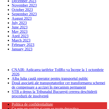
December 2023
November 2023
October 2023
September 2023
August 2023
July 2023
June 2023
May 2023
April 2023
March 2023
February 2023
January 2023
Ultima ora
CNAIR: Aplicarea tarifelor TollRo va începe la 1 octombrie
2026
Alba Iulia caută operator pentru transportul public
Două asociații ale transportatorilor cer transformarea schemei
de compensare a accizei în mecanism permanent
STB a depus la Tribunalul București cererea deschiderii
procedurii de insolvență
Politica de confidentialitate
Ce este un cookie si cum se poate dezactiva