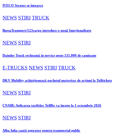
IVECO Strator se întoarce
NEWS
STIRI
TRUCK
BursaTransport/123cargo introduce o nouă funcționalitate
NEWS
STIRI
Daimler Truck recheamă în service peste 131.000 de camioane
E-TRUCKS
NEWS
STIRI
TRUCK
DKV Mobility achiziționează pachetul majoritar de acțiuni la Tolltickets
NEWS
STIRI
CNAIR: Aplicarea tarifelor TollRo va începe la 1 octombrie 2026
NEWS
STIRI
Alba Iulia caută operator pentru transportul public