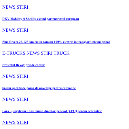
NEWS
STIRI
DKV Mobility și Shell își extind parteneriatul european
NEWS
STIRI
Blue River: 26.123 km cu un camion 100% electric în transport internațional
E-TRUCKS
NEWS
STIRI
TRUCK
Proiectul Revoy prinde contur
NEWS
STIRI
Sailun își extinde gama de anvelope pentru camioane
NEWS
STIRI
Lars Ljungström a fost numit director general (CFO) pentru cellcentric
NEWS
STIRI