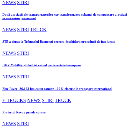
NEWS
STIRI
Două asociații ale transportatorilor cer transformarea schemei de compensare a accizei
în mecanism permanent
NEWS
STIRI
TRUCK
STB a depus la Tribunalul București cererea deschiderii procedurii de insolvență
NEWS
STIRI
DKV Mobility și Shell își extind parteneriatul european
NEWS
STIRI
Blue River: 26.123 km cu un camion 100% electric în transport internațional
E-TRUCKS
NEWS
STIRI
TRUCK
Proiectul Revoy prinde contur
NEWS
STIRI