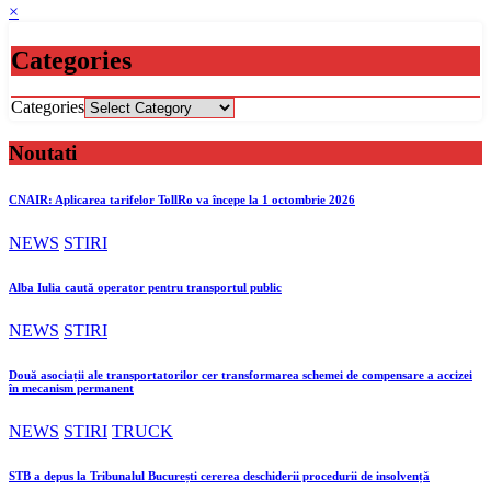
×
Categories
Categories
Noutati
CNAIR: Aplicarea tarifelor TollRo va începe la 1 octombrie 2026
NEWS
STIRI
Alba Iulia caută operator pentru transportul public
NEWS
STIRI
Două asociații ale transportatorilor cer transformarea schemei de compensare a accizei
în mecanism permanent
NEWS
STIRI
TRUCK
STB a depus la Tribunalul București cererea deschiderii procedurii de insolvență