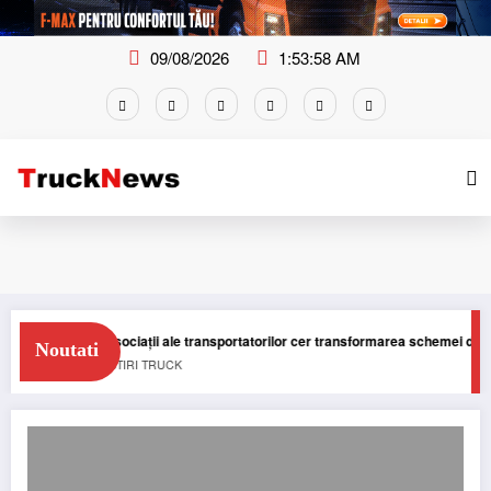
Skip
to
content
09/08/2026
1:53:59 AM
Două asociații ale transportatorilor cer transformarea schemei de compens
Noutati
NEWS
STIRI
TRUCK
MAN electric a fost prezentat pentru prima dată în România