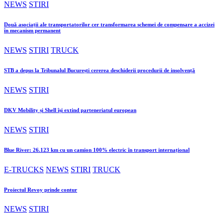
NEWS
STIRI
Două asociații ale transportatorilor cer transformarea schemei de compensare a accizei
în mecanism permanent
NEWS
STIRI
TRUCK
STB a depus la Tribunalul București cererea deschiderii procedurii de insolvență
NEWS
STIRI
DKV Mobility și Shell își extind parteneriatul european
NEWS
STIRI
Blue River: 26.123 km cu un camion 100% electric în transport internațional
E-TRUCKS
NEWS
STIRI
TRUCK
Proiectul Revoy prinde contur
NEWS
STIRI