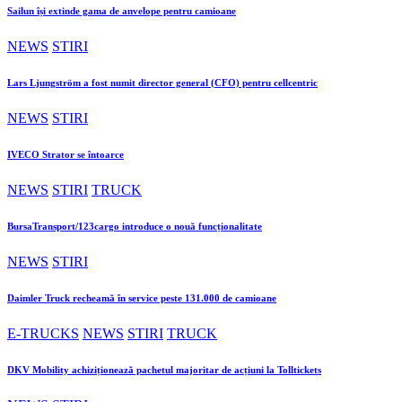
Sailun își extinde gama de anvelope pentru camioane
NEWS
STIRI
Lars Ljungström a fost numit director general (CFO) pentru cellcentric
NEWS
STIRI
IVECO Strator se întoarce
NEWS
STIRI
TRUCK
BursaTransport/123cargo introduce o nouă funcționalitate
NEWS
STIRI
Daimler Truck recheamă în service peste 131.000 de camioane
E-TRUCKS
NEWS
STIRI
TRUCK
DKV Mobility achiziționează pachetul majoritar de acțiuni la Tolltickets