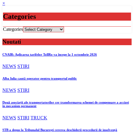
×
Categories
Categories
Noutati
CNAIR: Aplicarea tarifelor TollRo va începe la 1 octombrie 2026
NEWS
STIRI
Alba Iulia caută operator pentru transportul public
NEWS
STIRI
Două asociații ale transportatorilor cer transformarea schemei de compensare a accizei
în mecanism permanent
NEWS
STIRI
TRUCK
STB a depus la Tribunalul București cererea deschiderii procedurii de insolvență