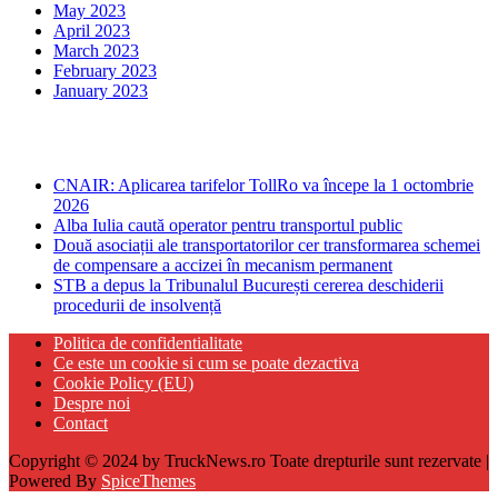
May 2023
April 2023
March 2023
February 2023
January 2023
Ultima ora
CNAIR: Aplicarea tarifelor TollRo va începe la 1 octombrie
2026
Alba Iulia caută operator pentru transportul public
Două asociații ale transportatorilor cer transformarea schemei
de compensare a accizei în mecanism permanent
STB a depus la Tribunalul București cererea deschiderii
procedurii de insolvență
Politica de confidentialitate
Ce este un cookie si cum se poate dezactiva
Cookie Policy (EU)
Despre noi
Contact
Copyright © 2024 by TruckNews.ro Toate drepturile sunt rezervate |
Powered By
SpiceThemes