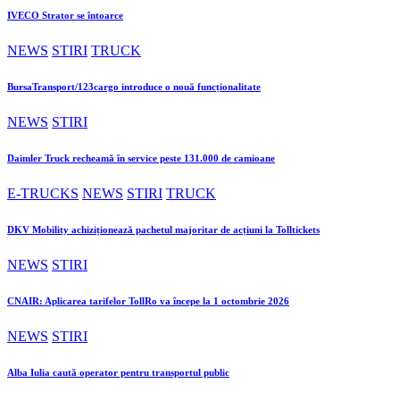
IVECO Strator se întoarce
NEWS
STIRI
TRUCK
BursaTransport/123cargo introduce o nouă funcționalitate
NEWS
STIRI
Daimler Truck recheamă în service peste 131.000 de camioane
E-TRUCKS
NEWS
STIRI
TRUCK
DKV Mobility achiziționează pachetul majoritar de acțiuni la Tolltickets
NEWS
STIRI
CNAIR: Aplicarea tarifelor TollRo va începe la 1 octombrie 2026
NEWS
STIRI
Alba Iulia caută operator pentru transportul public