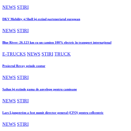
NEWS
STIRI
DKV Mobility și Shell își extind parteneriatul european
NEWS
STIRI
Blue River: 26.123 km cu un camion 100% electric în transport internațional
E-TRUCKS
NEWS
STIRI
TRUCK
Proiectul Revoy prinde contur
NEWS
STIRI
Sailun își extinde gama de anvelope pentru camioane
NEWS
STIRI
Lars Ljungström a fost numit director general (CFO) pentru cellcentric
NEWS
STIRI