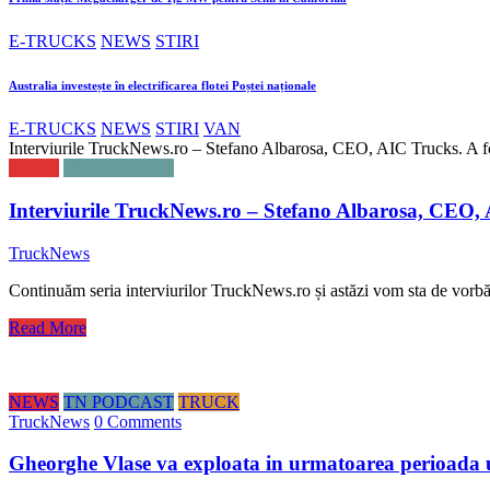
E-TRUCKS
NEWS
STIRI
Australia investește în electrificarea flotei Poștei naționale
E-TRUCKS
NEWS
STIRI
VAN
Interviurile TruckNews.ro – Stefano Albarosa, CEO, AIC Trucks. A fost
NEWS
TN PODCAST
Interviurile TruckNews.ro – Stefano Albarosa, CEO, AI
TruckNews
Continuăm seria interviurilor TruckNews.ro și astăzi vom sta de vo
Read More
NEWS
TN PODCAST
TRUCK
TruckNews
0 Comments
Gheorghe Vlase va exploata in urmatoarea perioada u