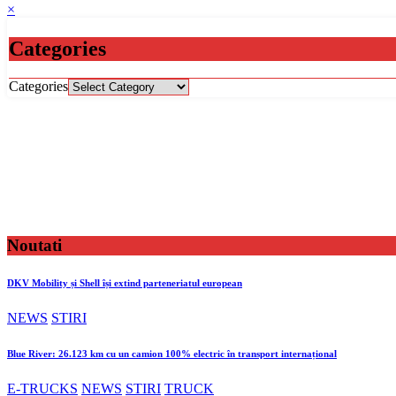
×
Categories
Categories
Noutati
DKV Mobility și Shell își extind parteneriatul european
NEWS
STIRI
Blue River: 26.123 km cu un camion 100% electric în transport internațional
E-TRUCKS
NEWS
STIRI
TRUCK