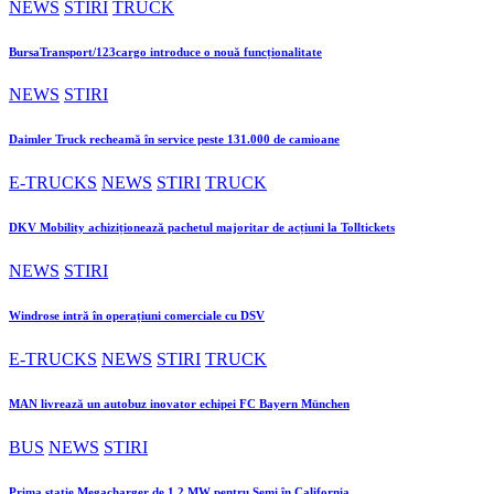
NEWS
STIRI
TRUCK
BursaTransport/123cargo introduce o nouă funcționalitate
NEWS
STIRI
Daimler Truck recheamă în service peste 131.000 de camioane
E-TRUCKS
NEWS
STIRI
TRUCK
DKV Mobility achiziționează pachetul majoritar de acțiuni la Tolltickets
NEWS
STIRI
Windrose intră în operațiuni comerciale cu DSV
E-TRUCKS
NEWS
STIRI
TRUCK
MAN livrează un autobuz inovator echipei FC Bayern München
BUS
NEWS
STIRI
Prima stație Megacharger de 1,2 MW pentru Semi în California