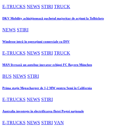
E-TRUCKS
NEWS
STIRI
TRUCK
DKV Mobility achiziționează pachetul majoritar de acțiuni la Tolltickets
NEWS
STIRI
Windrose intră în operațiuni comerciale cu DSV
E-TRUCKS
NEWS
STIRI
TRUCK
MAN livrează un autobuz inovator echipei FC Bayern München
BUS
NEWS
STIRI
Prima stație Megacharger de 1,2 MW pentru Semi în California
E-TRUCKS
NEWS
STIRI
Australia investește în electrificarea flotei Poștei naționale
E-TRUCKS
NEWS
STIRI
VAN