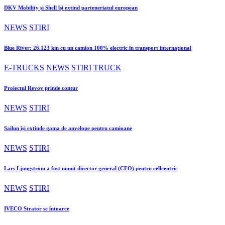
DKV Mobility și Shell își extind parteneriatul european
NEWS
STIRI
Blue River: 26.123 km cu un camion 100% electric în transport internațional
E-TRUCKS
NEWS
STIRI
TRUCK
Proiectul Revoy prinde contur
NEWS
STIRI
Sailun își extinde gama de anvelope pentru camioane
NEWS
STIRI
Lars Ljungström a fost numit director general (CFO) pentru cellcentric
NEWS
STIRI
IVECO Strator se întoarce