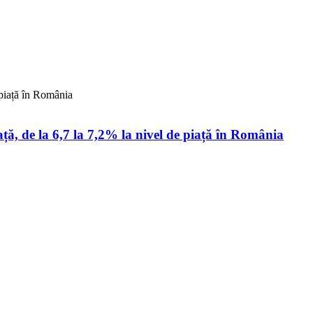
 piață în România
ță, de la 6,7 la 7,2% la nivel de piață în România