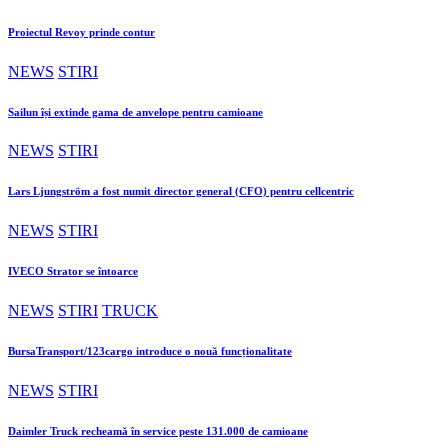
Proiectul Revoy prinde contur
NEWS
STIRI
Sailun își extinde gama de anvelope pentru camioane
NEWS
STIRI
Lars Ljungström a fost numit director general (CFO) pentru cellcentric
NEWS
STIRI
IVECO Strator se întoarce
NEWS
STIRI
TRUCK
BursaTransport/123cargo introduce o nouă funcționalitate
NEWS
STIRI
Daimler Truck recheamă în service peste 131.000 de camioane