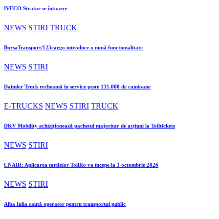
IVECO Strator se întoarce
NEWS
STIRI
TRUCK
BursaTransport/123cargo introduce o nouă funcționalitate
NEWS
STIRI
Daimler Truck recheamă în service peste 131.000 de camioane
E-TRUCKS
NEWS
STIRI
TRUCK
DKV Mobility achiziționează pachetul majoritar de acțiuni la Tolltickets
NEWS
STIRI
CNAIR: Aplicarea tarifelor TollRo va începe la 1 octombrie 2026
NEWS
STIRI
Alba Iulia caută operator pentru transportul public