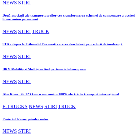
NEWS
STIRI
Două asociații ale transportatorilor cer transformarea schemei de compensare a accizei
în mecanism permanent
NEWS
STIRI
TRUCK
STB a depus la Tribunalul București cererea deschiderii procedurii de insolvență
NEWS
STIRI
DKV Mobility și Shell își extind parteneriatul european
NEWS
STIRI
Blue River: 26.123 km cu un camion 100% electric în transport internațional
E-TRUCKS
NEWS
STIRI
TRUCK
Proiectul Revoy prinde contur
NEWS
STIRI