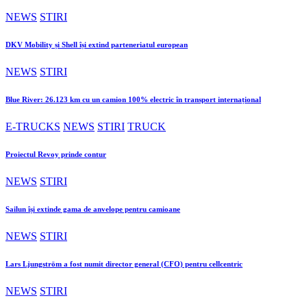
NEWS
STIRI
DKV Mobility și Shell își extind parteneriatul european
NEWS
STIRI
Blue River: 26.123 km cu un camion 100% electric în transport internațional
E-TRUCKS
NEWS
STIRI
TRUCK
Proiectul Revoy prinde contur
NEWS
STIRI
Sailun își extinde gama de anvelope pentru camioane
NEWS
STIRI
Lars Ljungström a fost numit director general (CFO) pentru cellcentric
NEWS
STIRI