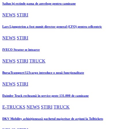
Sailun își extinde gama de anvelope pentru camioane
NEWS
STIRI
Lars Ljungström a fost numit director general (CFO) pentru cellcentric
NEWS
STIRI
IVECO Strator se întoarce
NEWS
STIRI
TRUCK
BursaTransport/123cargo introduce o nouă funcționalitate
NEWS
STIRI
Daimler Truck recheamă în service peste 131.000 de camioane
E-TRUCKS
NEWS
STIRI
TRUCK
DKV Mobility achiziționează pachetul majoritar de acțiuni la Tolltickets