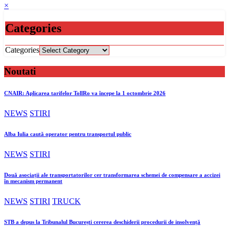
×
Categories
Categories
Noutati
CNAIR: Aplicarea tarifelor TollRo va începe la 1 octombrie 2026
NEWS
STIRI
Alba Iulia caută operator pentru transportul public
NEWS
STIRI
Două asociații ale transportatorilor cer transformarea schemei de compensare a accizei
în mecanism permanent
NEWS
STIRI
TRUCK
STB a depus la Tribunalul București cererea deschiderii procedurii de insolvență