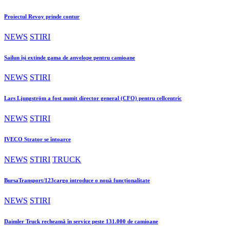
Proiectul Revoy prinde contur
NEWS
STIRI
Sailun își extinde gama de anvelope pentru camioane
NEWS
STIRI
Lars Ljungström a fost numit director general (CFO) pentru cellcentric
NEWS
STIRI
IVECO Strator se întoarce
NEWS
STIRI
TRUCK
BursaTransport/123cargo introduce o nouă funcționalitate
NEWS
STIRI
Daimler Truck recheamă în service peste 131.000 de camioane