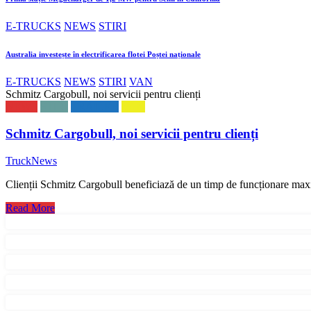
E-TRUCKS
NEWS
STIRI
Australia investește în electrificarea flotei Poștei naționale
E-TRUCKS
NEWS
STIRI
VAN
Schmitz Cargobull, noi servicii pentru clienți
NEWS
STIRI
TRAILER
VAN
Schmitz Cargobull, noi servicii pentru clienți
TruckNews
Clienții Schmitz Cargobull beneficiază de un timp de funcționare max
Read More