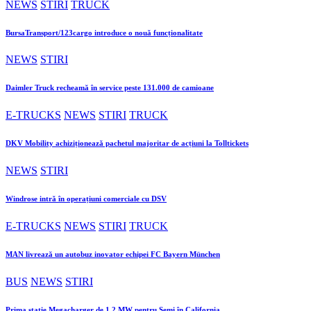
NEWS
STIRI
TRUCK
BursaTransport/123cargo introduce o nouă funcționalitate
NEWS
STIRI
Daimler Truck recheamă în service peste 131.000 de camioane
E-TRUCKS
NEWS
STIRI
TRUCK
DKV Mobility achiziționează pachetul majoritar de acțiuni la Tolltickets
NEWS
STIRI
Windrose intră în operațiuni comerciale cu DSV
E-TRUCKS
NEWS
STIRI
TRUCK
MAN livrează un autobuz inovator echipei FC Bayern München
BUS
NEWS
STIRI
Prima stație Megacharger de 1,2 MW pentru Semi în California