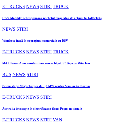
E-TRUCKS
NEWS
STIRI
TRUCK
DKV Mobility achiziționează pachetul majoritar de acțiuni la Tolltickets
NEWS
STIRI
Windrose intră în operațiuni comerciale cu DSV
E-TRUCKS
NEWS
STIRI
TRUCK
MAN livrează un autobuz inovator echipei FC Bayern München
BUS
NEWS
STIRI
Prima stație Megacharger de 1,2 MW pentru Semi în California
E-TRUCKS
NEWS
STIRI
Australia investește în electrificarea flotei Poștei naționale
E-TRUCKS
NEWS
STIRI
VAN