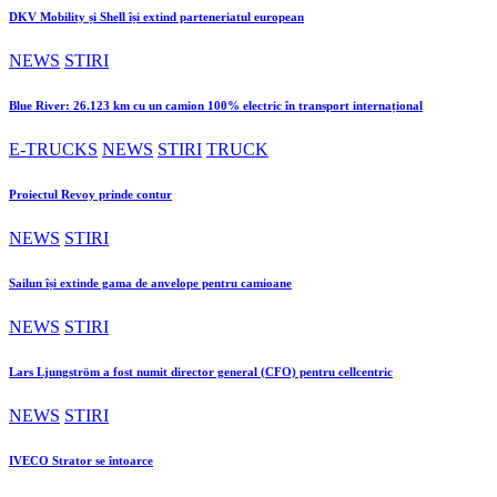
DKV Mobility și Shell își extind parteneriatul european
NEWS
STIRI
Blue River: 26.123 km cu un camion 100% electric în transport internațional
E-TRUCKS
NEWS
STIRI
TRUCK
Proiectul Revoy prinde contur
NEWS
STIRI
Sailun își extinde gama de anvelope pentru camioane
NEWS
STIRI
Lars Ljungström a fost numit director general (CFO) pentru cellcentric
NEWS
STIRI
IVECO Strator se întoarce