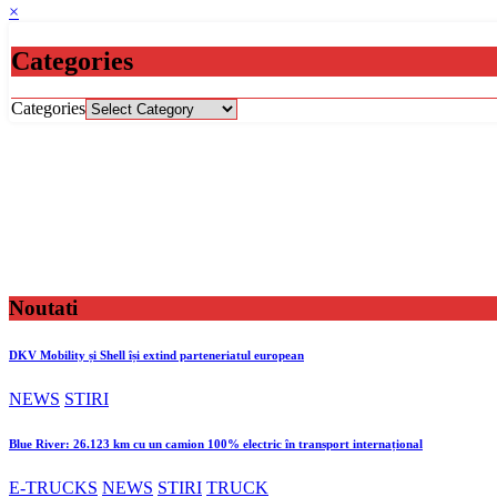
×
Categories
Categories
Noutati
DKV Mobility și Shell își extind parteneriatul european
NEWS
STIRI
Blue River: 26.123 km cu un camion 100% electric în transport internațional
E-TRUCKS
NEWS
STIRI
TRUCK