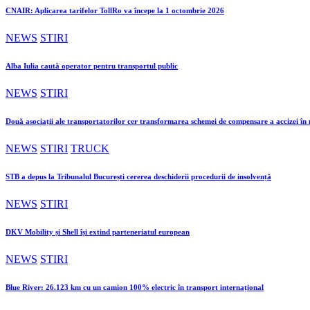
CNAIR: Aplicarea tarifelor TollRo va începe la 1 octombrie 2026
NEWS
STIRI
Alba Iulia caută operator pentru transportul public
NEWS
STIRI
Două asociații ale transportatorilor cer transformarea schemei de compensare a accizei î
NEWS
STIRI
TRUCK
STB a depus la Tribunalul București cererea deschiderii procedurii de insolvență
NEWS
STIRI
DKV Mobility și Shell își extind parteneriatul european
NEWS
STIRI
Blue River: 26.123 km cu un camion 100% electric în transport internațional