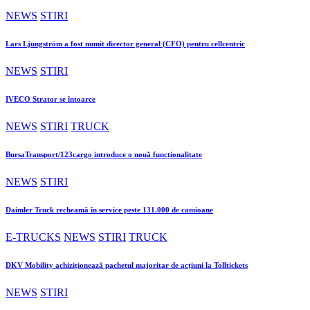
NEWS
STIRI
Lars Ljungström a fost numit director general (CFO) pentru cellcentric
NEWS
STIRI
IVECO Strator se întoarce
NEWS
STIRI
TRUCK
BursaTransport/123cargo introduce o nouă funcționalitate
NEWS
STIRI
Daimler Truck recheamă în service peste 131.000 de camioane
E-TRUCKS
NEWS
STIRI
TRUCK
DKV Mobility achiziționează pachetul majoritar de acțiuni la Tolltickets
NEWS
STIRI