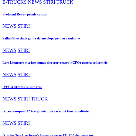
E-TRUCKS
NEWS
STIRI
TRUCK
Proiectul Revoy prinde contur
NEWS
STIRI
Sailun își extinde gama de anvelope pentru camioane
NEWS
STIRI
Lars Ljungström a fost numit director general (CFO) pentru cellcentric
NEWS
STIRI
IVECO Strator se întoarce
NEWS
STIRI
TRUCK
BursaTransport/123cargo introduce o nouă funcționalitate
NEWS
STIRI
Daimler Truck recheamă în service peste 131.000 de camioane