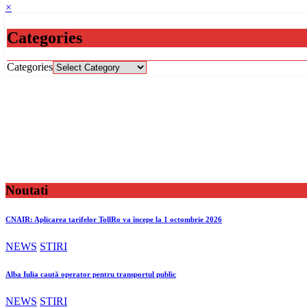
×
Categories
Categories
Noutati
CNAIR: Aplicarea tarifelor TollRo va începe la 1 octombrie 2026
NEWS
STIRI
Alba Iulia caută operator pentru transportul public
NEWS
STIRI