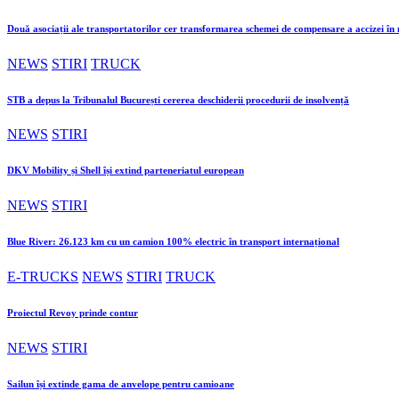
Două asociații ale transportatorilor cer transformarea schemei de compensare a accizei î
NEWS
STIRI
TRUCK
STB a depus la Tribunalul București cererea deschiderii procedurii de insolvență
NEWS
STIRI
DKV Mobility și Shell își extind parteneriatul european
NEWS
STIRI
Blue River: 26.123 km cu un camion 100% electric în transport internațional
E-TRUCKS
NEWS
STIRI
TRUCK
Proiectul Revoy prinde contur
NEWS
STIRI
Sailun își extinde gama de anvelope pentru camioane