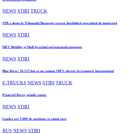
NEWS
STIRI
TRUCK
STB a depus la Tribunalul București cererea deschiderii procedurii de insolvență
NEWS
STIRI
DKV Mobility și Shell își extind parteneriatul european
NEWS
STIRI
Blue River: 26.123 km cu un camion 100% electric în transport internațional
E-TRUCKS
NEWS
STIRI
TRUCK
Proiectul Revoy prinde contur
NEWS
STIRI
Londra are 3.000 de autobuze cu emisii zero
BUS
NEWS
STIRI