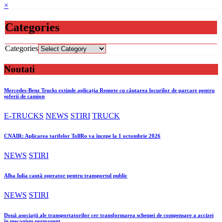
×
Categories
Categories
Noutati
Mercedes-Benz Trucks extinde aplicația Remote cu căutarea locurilor de parcare pentru
șoferii de camion
E-TRUCKS
NEWS
STIRI
TRUCK
CNAIR: Aplicarea tarifelor TollRo va începe la 1 octombrie 2026
NEWS
STIRI
Alba Iulia caută operator pentru transportul public
NEWS
STIRI
Două asociații ale transportatorilor cer transformarea schemei de compensare a accizei
în mecanism permanent