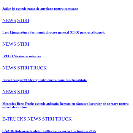
Sailun își extinde gama de anvelope pentru camioane
NEWS
STIRI
Lars Ljungström a fost numit director general (CFO) pentru cellcentric
NEWS
STIRI
IVECO Strator se întoarce
NEWS
STIRI
TRUCK
BursaTransport/123cargo introduce o nouă funcționalitate
NEWS
STIRI
Mercedes-Benz Trucks extinde aplicația Remote cu căutarea locurilor de parcare pentru
șoferii de camion
E-TRUCKS
NEWS
STIRI
TRUCK
CNAIR: Aplicarea tarifelor TollRo va începe la 1 octombrie 2026