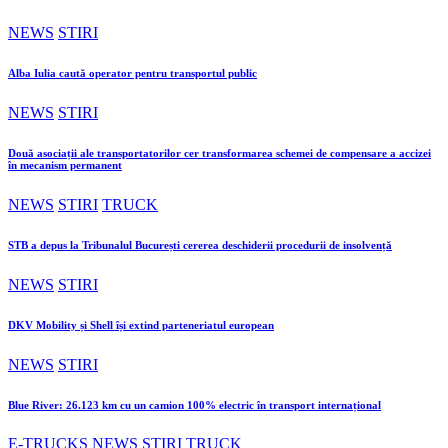
NEWS
STIRI
Alba Iulia caută operator pentru transportul public
NEWS
STIRI
Două asociații ale transportatorilor cer transformarea schemei de compensare a accizei
în mecanism permanent
NEWS
STIRI
TRUCK
STB a depus la Tribunalul București cererea deschiderii procedurii de insolvență
NEWS
STIRI
DKV Mobility și Shell își extind parteneriatul european
NEWS
STIRI
Blue River: 26.123 km cu un camion 100% electric în transport internațional
E-TRUCKS
NEWS
STIRI
TRUCK