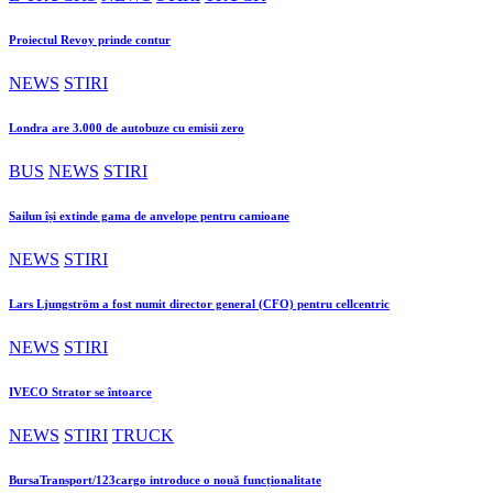
Proiectul Revoy prinde contur
NEWS
STIRI
Londra are 3.000 de autobuze cu emisii zero
BUS
NEWS
STIRI
Sailun își extinde gama de anvelope pentru camioane
NEWS
STIRI
Lars Ljungström a fost numit director general (CFO) pentru cellcentric
NEWS
STIRI
IVECO Strator se întoarce
NEWS
STIRI
TRUCK
BursaTransport/123cargo introduce o nouă funcționalitate