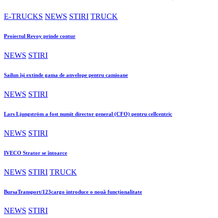
E-TRUCKS
NEWS
STIRI
TRUCK
Proiectul Revoy prinde contur
NEWS
STIRI
Sailun își extinde gama de anvelope pentru camioane
NEWS
STIRI
Lars Ljungström a fost numit director general (CFO) pentru cellcentric
NEWS
STIRI
IVECO Strator se întoarce
NEWS
STIRI
TRUCK
BursaTransport/123cargo introduce o nouă funcționalitate
NEWS
STIRI