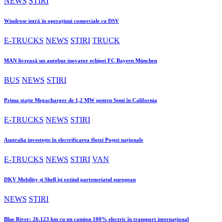
NEWS
STIRI
Windrose intră în operațiuni comerciale cu DSV
E-TRUCKS
NEWS
STIRI
TRUCK
MAN livrează un autobuz inovator echipei FC Bayern München
BUS
NEWS
STIRI
Prima stație Megacharger de 1,2 MW pentru Semi în California
E-TRUCKS
NEWS
STIRI
Australia investește în electrificarea flotei Poștei naționale
E-TRUCKS
NEWS
STIRI
VAN
DKV Mobility și Shell își extind parteneriatul european
NEWS
STIRI
Blue River: 26.123 km cu un camion 100% electric în transport internațional