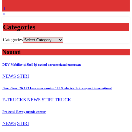
×
Categories
Categories
Noutati
DKV Mobility și Shell își extind parteneriatul european
NEWS
STIRI
Blue River: 26.123 km cu un camion 100% electric în transport internațional
E-TRUCKS
NEWS
STIRI
TRUCK
Proiectul Revoy prinde contur
NEWS
STIRI