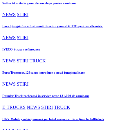
Sailun își extinde gama de anvelope pentru camioane
NEWS
STIRI
Lars Ljungström a fost numit director general (CFO) pentru cellcentric
NEWS
STIRI
IVECO Strator se întoarce
NEWS
STIRI
TRUCK
BursaTransport/123cargo introduce o nouă funcționalitate
NEWS
STIRI
Daimler Truck recheamă în service peste 131.000 de camioane
E-TRUCKS
NEWS
STIRI
TRUCK
DKV Mobility achiziționează pachetul majoritar de acțiuni la Tolltickets