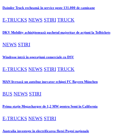
Daimler Truck recheamă în service peste 131.000 de camioane
E-TRUCKS
NEWS
STIRI
TRUCK
DKV Mobility achiziționează pachetul majoritar de acțiuni la Tolltickets
NEWS
STIRI
Windrose intră în operațiuni comerciale cu DSV
E-TRUCKS
NEWS
STIRI
TRUCK
MAN livrează un autobuz inovator echipei FC Bayern München
BUS
NEWS
STIRI
Prima stație Megacharger de 1,2 MW pentru Semi în California
E-TRUCKS
NEWS
STIRI
Australia investește în electrificarea flotei Poștei naționale