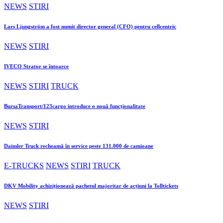
NEWS
STIRI
Lars Ljungström a fost numit director general (CFO) pentru cellcentric
NEWS
STIRI
IVECO Strator se întoarce
NEWS
STIRI
TRUCK
BursaTransport/123cargo introduce o nouă funcționalitate
NEWS
STIRI
Daimler Truck recheamă în service peste 131.000 de camioane
E-TRUCKS
NEWS
STIRI
TRUCK
DKV Mobility achiziționează pachetul majoritar de acțiuni la Tolltickets
NEWS
STIRI