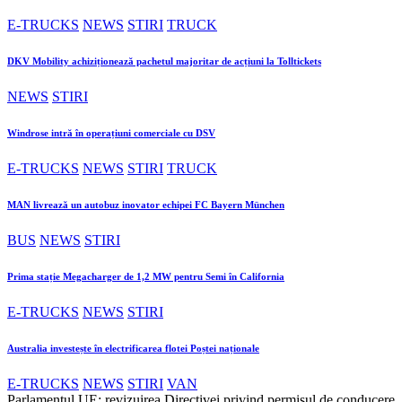
E-TRUCKS
NEWS
STIRI
TRUCK
DKV Mobility achiziționează pachetul majoritar de acțiuni la Tolltickets
NEWS
STIRI
Windrose intră în operațiuni comerciale cu DSV
E-TRUCKS
NEWS
STIRI
TRUCK
MAN livrează un autobuz inovator echipei FC Bayern München
BUS
NEWS
STIRI
Prima stație Megacharger de 1,2 MW pentru Semi în California
E-TRUCKS
NEWS
STIRI
Australia investește în electrificarea flotei Poștei naționale
E-TRUCKS
NEWS
STIRI
VAN
Parlamentul UE: revizuirea Directivei privind permisul de conducere