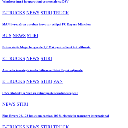
Windrose intră în operațiuni comerciale cu DSV
E-TRUCKS
NEWS
STIRI
TRUCK
MAN livrează un autobuz inovator echipei FC Bayern München
BUS
NEWS
STIRI
Prima stație Megacharger de 1,2 MW pentru Semi în California
E-TRUCKS
NEWS
STIRI
Australia investește în electrificarea flotei Poștei naționale
E-TRUCKS
NEWS
STIRI
VAN
DKV Mobility și Shell își extind parteneriatul european
NEWS
STIRI
Blue River: 26.123 km cu un camion 100% electric în transport internațional
E-TRUCKS
NEWS
STIRI
TRUCK