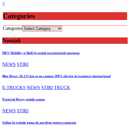
×
Categories
Categories
Noutati
DKV Mobility și Shell își extind parteneriatul european
NEWS
STIRI
Blue River: 26.123 km cu un camion 100% electric în transport internațional
E-TRUCKS
NEWS
STIRI
TRUCK
Proiectul Revoy prinde contur
NEWS
STIRI
Sailun își extinde gama de anvelope pentru camioane