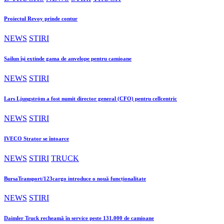
Proiectul Revoy prinde contur
NEWS
STIRI
Sailun își extinde gama de anvelope pentru camioane
NEWS
STIRI
Lars Ljungström a fost numit director general (CFO) pentru cellcentric
NEWS
STIRI
IVECO Strator se întoarce
NEWS
STIRI
TRUCK
BursaTransport/123cargo introduce o nouă funcționalitate
NEWS
STIRI
Daimler Truck recheamă în service peste 131.000 de camioane