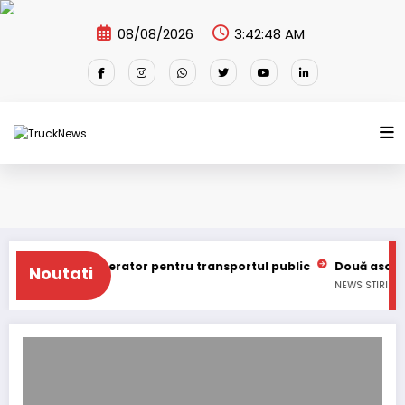
Skip
to
08/08/2026
3:42:48 AM
content
a Iulia caută operator pentru transportul public
Două asociați
Noutati
S
STIRI
NEWS
STIRI
TRUC
Goodyear și Schmitz Cargobull îmbunătățesc integrarea datelor dintr